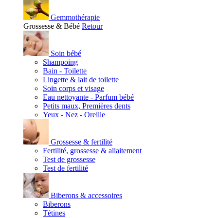
Gemmothérapie
Grossesse & Bébé
Retour
Soin bébé
Shampoing
Bain - Toilette
Lingette & lait de toilette
Soin corps et visage
Eau nettoyante - Parfum bébé
Petits maux, Premières dents
Yeux - Nez - Oreille
Grossesse & fertilité
Fertilité, grossesse & allaitement
Test de grossesse
Test de fertilité
Biberons & accessoires
Biberons
Tétines