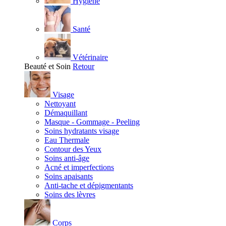
Hygiène
Santé
Vétérinaire
Beauté et Soin
Retour
Visage
Nettoyant
Démaquillant
Masque - Gommage - Peeling
Soins hydratants visage
Eau Thermale
Contour des Yeux
Soins anti-âge
Acné et imperfections
Soins apaisants
Anti-tache et dépigmentants
Soins des lèvres
Corps