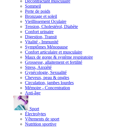
Décontractant musculaire
Sommeil
Perte de poids
Bronzage et soleil
Vieillissement Oculaire
Tension, Cholestérol, Diabète
Confort urinaire
Digestion, Transit
Vitalité - Immunité
Symptômes Ménopause
Confort articulaire et musculaire
Maux de gorge & système respiratoire
Grossesse, allaitement et fertilité
Stress, Anxiété
Gynécologie, Sexualité
Cheveux, peau & ongles
Circulation, jambes lourdes
Mémoire - Concentration
Anti-âge
Sport
Électrolytes
Vêtements de sport
Nutrition sportive