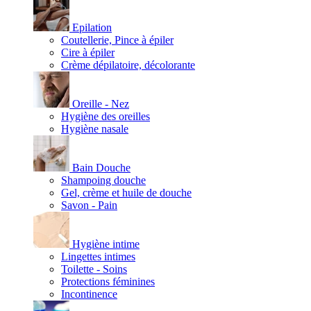
Epilation
Coutellerie, Pince à épiler
Cire à épiler
Crème dépilatoire, décolorante
Oreille - Nez
Hygiène des oreilles
Hygiène nasale
Bain Douche
Shampoing douche
Gel, crème et huile de douche
Savon - Pain
Hygiène intime
Lingettes intimes
Toilette - Soins
Protections féminines
Incontinence