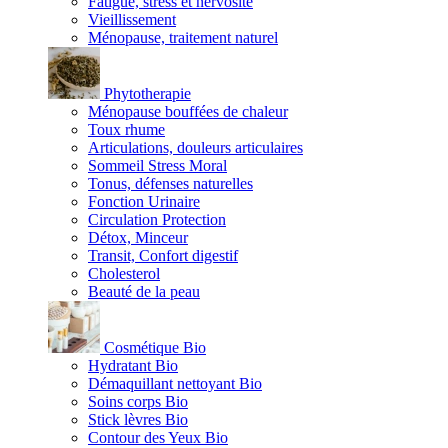
Fatigue, stress et nervosité
Vieillissement
Ménopause, traitement naturel
Phytotherapie
Ménopause bouffées de chaleur
Toux rhume
Articulations, douleurs articulaires
Sommeil Stress Moral
Tonus, défenses naturelles
Fonction Urinaire
Circulation Protection
Détox, Minceur
Transit, Confort digestif
Cholesterol
Beauté de la peau
Cosmétique Bio
Hydratant Bio
Démaquillant nettoyant Bio
Soins corps Bio
Stick lèvres Bio
Contour des Yeux Bio