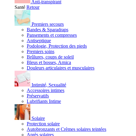
Anti-transpirant
Santé
Retour
Premiers secours
Bandes & Sparadraps
Pansements et compresses
Antiseptique
Podologie, Protection des pieds
Premiers soins
Brûlures, coups de soleil
Bleus et bosses, Arnica
Douleurs articulaires et musculaires
Intimité, Sexualité
Accessoires intimes
Préservatifs
Lubrifiants Intime
Solaire
Protection solaire
Autobronzants et Crèmes solaires teintées
Après solaires