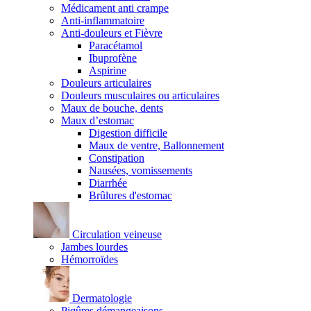
Médicament anti crampe
Anti-inflammatoire
Anti-douleurs et Fièvre
Paracétamol
Ibuprofène
Aspirine
Douleurs articulaires
Douleurs musculaires ou articulaires
Maux de bouche, dents
Maux d’estomac
Digestion difficile
Maux de ventre, Ballonnement
Constipation
Nausées, vomissements
Diarrhée
Brûlures d'estomac
Circulation veineuse
Jambes lourdes
Hémorroïdes
Dermatologie
Piqûres démangeaisons