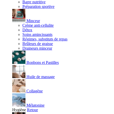
Barre nutritive
Préparation sportive
Minceur
Crème anti-cellulite
Détox
Soins amincissants
Régimes, substituts de repas
Brûleurs de graisse
Draineurs minceur
Bonbons et Pastilles
Huile de massage
Collagène
Mélatonine
Hygiène
Retour