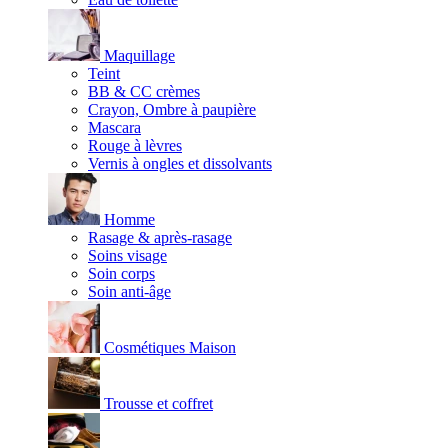
Maquillage
Teint
BB & CC crèmes
Crayon, Ombre à paupière
Mascara
Rouge à lèvres
Vernis à ongles et dissolvants
Homme
Rasage & après-rasage
Soins visage
Soin corps
Soin anti-âge
Cosmétiques Maison
Trousse et coffret