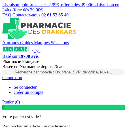
Livraison point-relais dès
2,99€
, offerte dès
39,00€
- Livraison en
24h
offerte dès
79,00€
FAQ
Contactez-nous
02 61 53 65 40
À propos
Guides
Marques
Sélections
4,7/5
Basé sur
19700 avis
Pharmacie Française
Basée
en Normandie
depuis
26 ans
Recherche par mot-clé : Doliprane, SVR, dentifrice, Nuxe…
Connexion
Se connecter
Créer un compte
Panier (
0
)
0
Votre panier est vide !
Rechercher un article, un médicament...