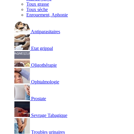
Toux grasse
Toux sèche
Enrouement, Aphonie
Antiparasitaires
Etat grippal
Oligothérapie
Ophtalmologie
Prostate
Sevrage Tabagique
Troubles urinaires