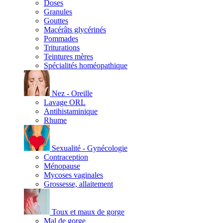
Doses
Granules
Gouttes
Macérâts glycérinés
Pommades
Triturations
Teintures mères
Spécialités homéopathique
Nez - Oreille
Lavage ORL
Antihistaminique
Rhume
Sexualité - Gynécologie
Contraception
Ménopause
Mycoses vaginales
Grossesse, allaitement
Toux et maux de gorge
Mal de gorge