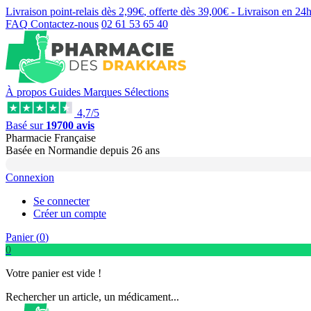
Livraison point-relais dès
2,99€
, offerte dès
39,00€
- Livraison en
24
FAQ
Contactez-nous
02 61 53 65 40
À propos
Guides
Marques
Sélections
4,7/5
Basé sur
19700 avis
Pharmacie Française
Basée
en Normandie
depuis
26 ans
Connexion
Se connecter
Créer un compte
Panier (
0
)
0
Votre panier est vide !
Rechercher un article, un médicament...