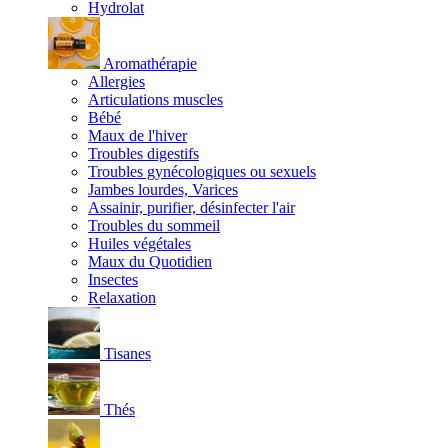
Hydrolat
Aromathérapie
Allergies
Articulations muscles
Bébé
Maux de l'hiver
Troubles digestifs
Troubles gynécologiques ou sexuels
Jambes lourdes, Varices
Assainir, purifier, désinfecter l'air
Troubles du sommeil
Huiles végétales
Maux du Quotidien
Insectes
Relaxation
Tisanes
Thés