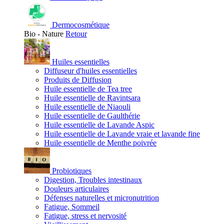
Dermocosmétique
Bio - Nature
Retour
Huiles essentielles
Diffuseur d'huiles essentielles
Produits de Diffusion
Huile essentielle de Tea tree
Huile essentielle de Ravintsara
Huile essentielle de Niaouli
Huile essentielle de Gaulthérie
Huile essentielle de Lavande Aspic
Huile essentielle de Lavande vraie et lavande fine
Huile essentielle de Menthe poivrée
Probiotiques
Digestion, Troubles intestinaux
Douleurs articulaires
Défenses naturelles et micronutrition
Fatigue, Sommeil
Fatigue, stress et nervosité