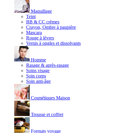
Maquillage
Teint
BB & CC crèmes
Crayon, Ombre à paupière
Mascara
Rouge à lèvres
Vernis à ongles et dissolvants
Homme
Rasage & après-rasage
Soins visage
Soin corps
Soin anti-âge
Cosmétiques Maison
Trousse et coffret
Formats voyage