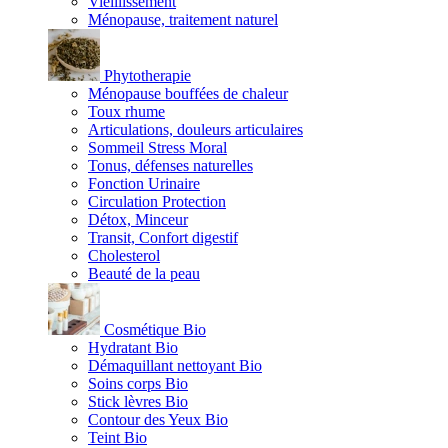
Vieillissement
Ménopause, traitement naturel
Phytotherapie
Ménopause bouffées de chaleur
Toux rhume
Articulations, douleurs articulaires
Sommeil Stress Moral
Tonus, défenses naturelles
Fonction Urinaire
Circulation Protection
Détox, Minceur
Transit, Confort digestif
Cholesterol
Beauté de la peau
Cosmétique Bio
Hydratant Bio
Démaquillant nettoyant Bio
Soins corps Bio
Stick lèvres Bio
Contour des Yeux Bio
Teint Bio