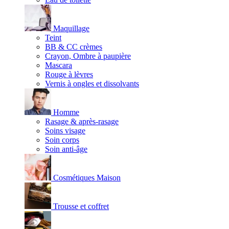
Maquillage
Teint
BB & CC crèmes
Crayon, Ombre à paupière
Mascara
Rouge à lèvres
Vernis à ongles et dissolvants
Homme
Rasage & après-rasage
Soins visage
Soin corps
Soin anti-âge
Cosmétiques Maison
Trousse et coffret