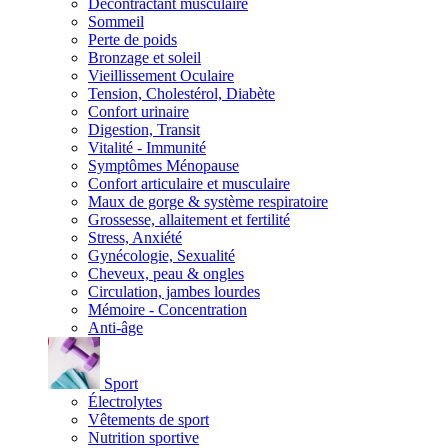
Décontractant musculaire
Sommeil
Perte de poids
Bronzage et soleil
Vieillissement Oculaire
Tension, Cholestérol, Diabète
Confort urinaire
Digestion, Transit
Vitalité - Immunité
Symptômes Ménopause
Confort articulaire et musculaire
Maux de gorge & système respiratoire
Grossesse, allaitement et fertilité
Stress, Anxiété
Gynécologie, Sexualité
Cheveux, peau & ongles
Circulation, jambes lourdes
Mémoire - Concentration
Anti-âge
Sport
Électrolytes
Vêtements de sport
Nutrition sportive