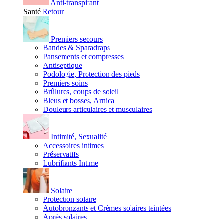
Anti-transpirant
Santé
Retour
Premiers secours
Bandes & Sparadraps
Pansements et compresses
Antiseptique
Podologie, Protection des pieds
Premiers soins
Brûlures, coups de soleil
Bleus et bosses, Arnica
Douleurs articulaires et musculaires
Intimité, Sexualité
Accessoires intimes
Préservatifs
Lubrifiants Intime
Solaire
Protection solaire
Autobronzants et Crèmes solaires teintées
Après solaires