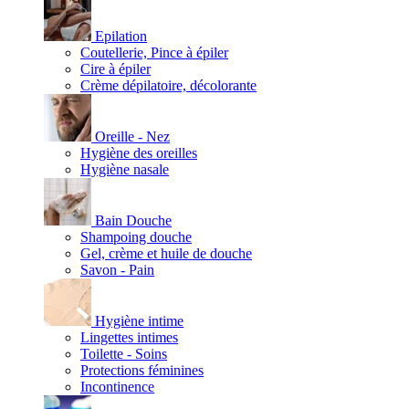
Epilation
Coutellerie, Pince à épiler
Cire à épiler
Crème dépilatoire, décolorante
Oreille - Nez
Hygiène des oreilles
Hygiène nasale
Bain Douche
Shampoing douche
Gel, crème et huile de douche
Savon - Pain
Hygiène intime
Lingettes intimes
Toilette - Soins
Protections féminines
Incontinence