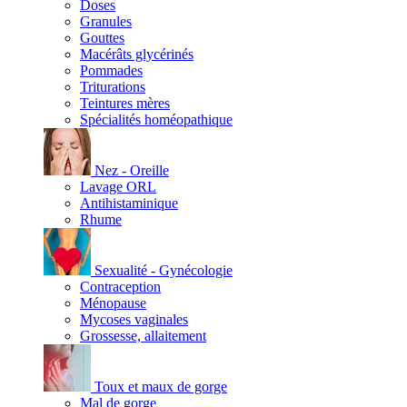
Doses
Granules
Gouttes
Macérâts glycérinés
Pommades
Triturations
Teintures mères
Spécialités homéopathique
Nez - Oreille
Lavage ORL
Antihistaminique
Rhume
Sexualité - Gynécologie
Contraception
Ménopause
Mycoses vaginales
Grossesse, allaitement
Toux et maux de gorge
Mal de gorge