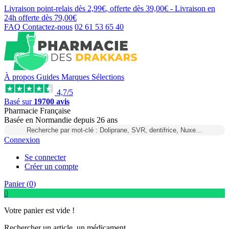
Livraison point-relais dès
2,99€
, offerte dès
39,00€
- Livraison en
24h
offerte dès
79,00€
FAQ
Contactez-nous
02 61 53 65 40
À propos
Guides
Marques
Sélections
4,7/5
Basé sur
19700 avis
Pharmacie Française
Basée
en Normandie
depuis
26 ans
Recherche par mot-clé : Doliprane, SVR, dentifrice, Nuxe…
Connexion
Se connecter
Créer un compte
Panier (
0
)
0
Votre panier est vide !
Rechercher un article, un médicament...