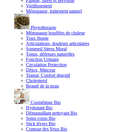
Fatigue, stress et nervosité
Vieillissement
Ménopause, traitement naturel
Phytotherapie
Ménopause bouffées de chaleur
Toux rhume
Articulations, douleurs articulaires
Sommeil Stress Moral
Tonus, défenses naturelles
Fonction Urinaire
Circulation Protection
Détox, Minceur
Transit, Confort digestif
Cholesterol
Beauté de la peau
Cosmétique Bio
Hydratant Bio
Démaquillant nettoyant Bio
Soins corps Bio
Stick lèvres Bio
Contour des Yeux Bio