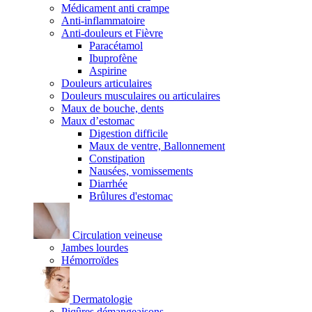
Médicament anti crampe
Anti-inflammatoire
Anti-douleurs et Fièvre
Paracétamol
Ibuprofène
Aspirine
Douleurs articulaires
Douleurs musculaires ou articulaires
Maux de bouche, dents
Maux d’estomac
Digestion difficile
Maux de ventre, Ballonnement
Constipation
Nausées, vomissements
Diarrhée
Brûlures d'estomac
Circulation veineuse
Jambes lourdes
Hémorroïdes
Dermatologie
Piqûres démangeaisons