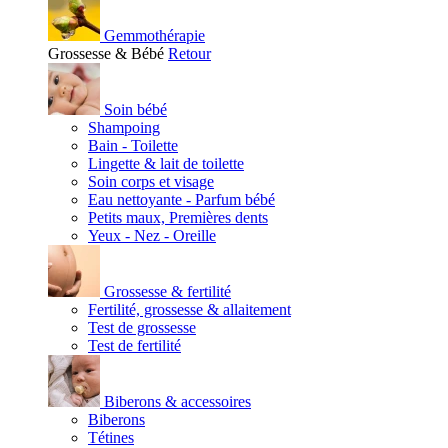
Gemmothérapie
Grossesse & Bébé
Retour
Soin bébé
Shampoing
Bain - Toilette
Lingette & lait de toilette
Soin corps et visage
Eau nettoyante - Parfum bébé
Petits maux, Premières dents
Yeux - Nez - Oreille
Grossesse & fertilité
Fertilité, grossesse & allaitement
Test de grossesse
Test de fertilité
Biberons & accessoires
Biberons
Tétines