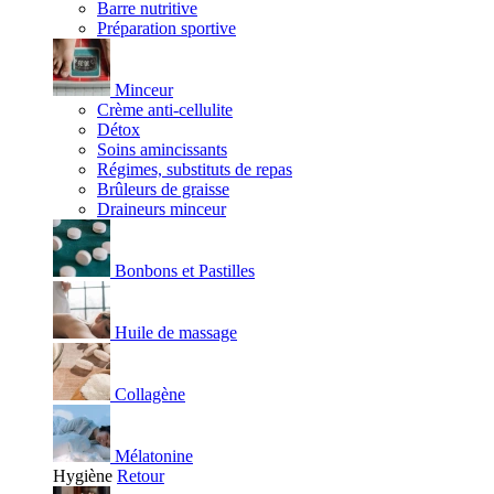
Barre nutritive
Préparation sportive
Minceur
Crème anti-cellulite
Détox
Soins amincissants
Régimes, substituts de repas
Brûleurs de graisse
Draineurs minceur
Bonbons et Pastilles
Huile de massage
Collagène
Mélatonine
Hygiène
Retour