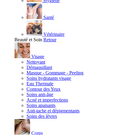
Hygiène
Santé
Vétérinaire
Beauté et Soin
Retour
Visage
Nettoyant
Démaquillant
Masque - Gommage - Peeling
Soins hydratants visage
Eau Thermale
Contour des Yeux
Soins anti-âge
Acné et imperfections
Soins apaisants
Anti-tache et dépigmentants
Soins des lèvres
Corps