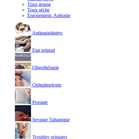
Toux grasse
Toux sèche
Enrouement, Aphonie
Antiparasitaires
Etat grippal
Oligothérapie
Ophtalmologie
Prostate
Sevrage Tabagique
Troubles urinaires