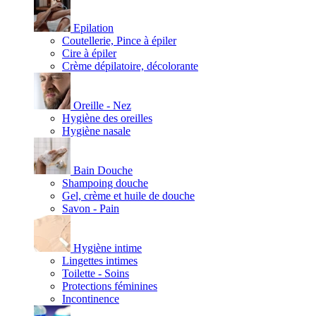
Epilation
Coutellerie, Pince à épiler
Cire à épiler
Crème dépilatoire, décolorante
Oreille - Nez
Hygiène des oreilles
Hygiène nasale
Bain Douche
Shampoing douche
Gel, crème et huile de douche
Savon - Pain
Hygiène intime
Lingettes intimes
Toilette - Soins
Protections féminines
Incontinence