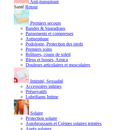
Anti-transpirant
Santé
Retour
Premiers secours
Bandes & Sparadraps
Pansements et compresses
Antiseptique
Podologie, Protection des pieds
Premiers soins
Brûlures, coups de soleil
Bleus et bosses, Arnica
Douleurs articulaires et musculaires
Intimité, Sexualité
Accessoires intimes
Préservatifs
Lubrifiants Intime
Solaire
Protection solaire
Autobronzants et Crèmes solaires teintées
Après solaires