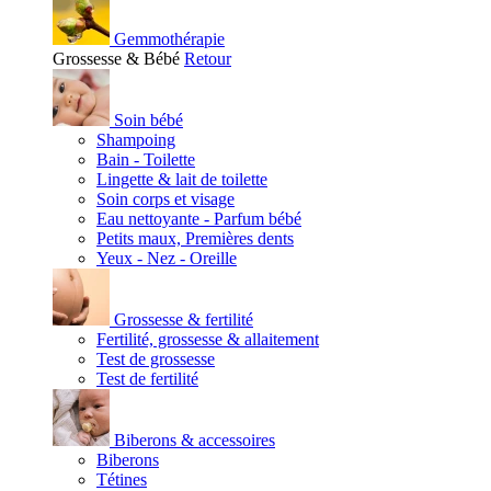
Gemmothérapie
Grossesse & Bébé
Retour
Soin bébé
Shampoing
Bain - Toilette
Lingette & lait de toilette
Soin corps et visage
Eau nettoyante - Parfum bébé
Petits maux, Premières dents
Yeux - Nez - Oreille
Grossesse & fertilité
Fertilité, grossesse & allaitement
Test de grossesse
Test de fertilité
Biberons & accessoires
Biberons
Tétines