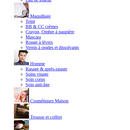
Maquillage
Teint
BB & CC crèmes
Crayon, Ombre à paupière
Mascara
Rouge à lèvres
Vernis à ongles et dissolvants
Homme
Rasage & après-rasage
Soins visage
Soin corps
Soin anti-âge
Cosmétiques Maison
Trousse et coffret