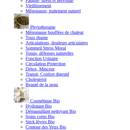
Fatigue, stress et nervosité
Vieillissement
Ménopause, traitement naturel
Phytotherapie
Ménopause bouffées de chaleur
Toux rhume
Articulations, douleurs articulaires
Sommeil Stress Moral
Tonus, défenses naturelles
Fonction Urinaire
Circulation Protection
Détox, Minceur
Transit, Confort digestif
Cholesterol
Beauté de la peau
Cosmétique Bio
Hydratant Bio
Démaquillant nettoyant Bio
Soins corps Bio
Stick lèvres Bio
Contour des Yeux Bio