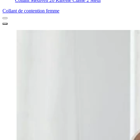
Collant Mediven 20 Karesse Classe 2 Medi
Collant de contention femme