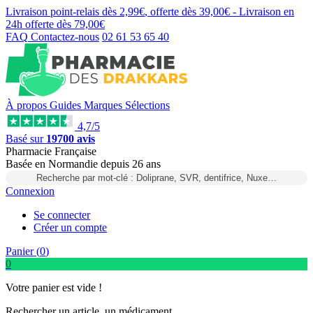
Livraison point-relais dès
2,99€
, offerte dès
39,00€
- Livraison en
24h
offerte dès
79,00€
FAQ
Contactez-nous
02 61 53 65 40
À propos
Guides
Marques
Sélections
4,7/5
Basé sur
19700 avis
Pharmacie Française
Basée
en Normandie
depuis
26 ans
Recherche par mot-clé : Doliprane, SVR, dentifrice, Nuxe…
Connexion
Se connecter
Créer un compte
Panier (
0
)
0
Votre panier est vide !
Rechercher un article, un médicament...