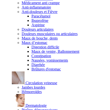
Médicament anti crampe
Anti-inflammatoire
Anti-douleurs et Fièvre
Paracétamol
Ibuprofène
Aspirine
Douleurs articulaires
Douleurs musculaires ou articulaires
Maux de bouche, dents
Maux d’estomac
Digestion difficile
Maux de ventre, Ballonnement
Constipation
Nausées, vomissements
Diarrhée
Brûlures d'estomac
Circulation veineuse
Jambes lourdes
Hémorroïdes
Dermatologie
Piqûres démangeaisons