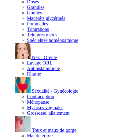
Doses
Granules
Gouttes
Macérâts glycérinés
Pommades
Triturations
Teintures mères
Spécialités homéopathique
Nez - Oreille
Lavage ORL
Antihistaminique
Rhume
Sexualité - Gynécologie
Contraception
Ménopause
Mycoses vaginales
Grossesse, allaitement
Toux et maux de gorge
Mal de gorge