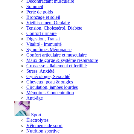
Décontractant musculaire
Sommeil
Perte de poids
Bronzage et soleil
Vieillissement Oculaire
Tension, Cholestérol, Diabète
Confort urinaire
Digestion, Transit
Vitalité - Immunité
Symptômes Ménopause
Confort articulaire et musculaire
Maux de gorge & système respiratoire
Grossesse, allaitement et fertilité
Stress, Anxiété
Gynécologie, Sexualité
Cheveux, peau & ongles
Circulation, jambes lourdes
Mémoire - Concentration
Anti-âge
Sport
Électrolytes
Vêtements de sport
Nutrition sportive