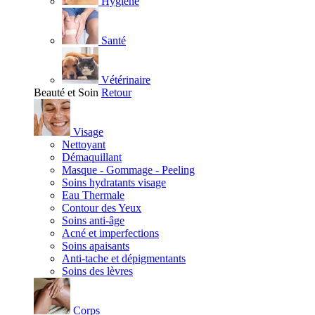
Hygiène
Santé
Vétérinaire
Beauté et Soin
Retour
Visage
Nettoyant
Démaquillant
Masque - Gommage - Peeling
Soins hydratants visage
Eau Thermale
Contour des Yeux
Soins anti-âge
Acné et imperfections
Soins apaisants
Anti-tache et dépigmentants
Soins des lèvres
Corps