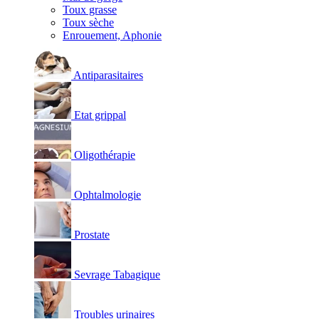
Toux grasse
Toux sèche
Enrouement, Aphonie
Antiparasitaires
Etat grippal
Oligothérapie
Ophtalmologie
Prostate
Sevrage Tabagique
Troubles urinaires