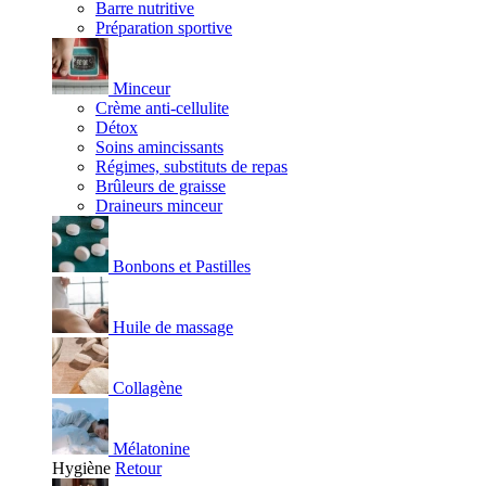
Barre nutritive
Préparation sportive
Minceur
Crème anti-cellulite
Détox
Soins amincissants
Régimes, substituts de repas
Brûleurs de graisse
Draineurs minceur
Bonbons et Pastilles
Huile de massage
Collagène
Mélatonine
Hygiène
Retour