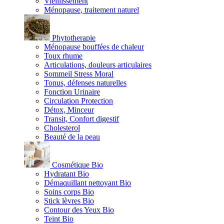
Vieillissement
Ménopause, traitement naturel
Phytotherapie
Ménopause bouffées de chaleur
Toux rhume
Articulations, douleurs articulaires
Sommeil Stress Moral
Tonus, défenses naturelles
Fonction Urinaire
Circulation Protection
Détox, Minceur
Transit, Confort digestif
Cholesterol
Beauté de la peau
Cosmétique Bio
Hydratant Bio
Démaquillant nettoyant Bio
Soins corps Bio
Stick lèvres Bio
Contour des Yeux Bio
Teint Bio