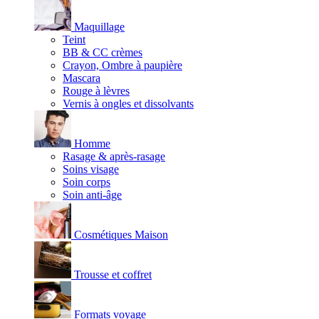
Maquillage
Teint
BB & CC crèmes
Crayon, Ombre à paupière
Mascara
Rouge à lèvres
Vernis à ongles et dissolvants
Homme
Rasage & après-rasage
Soins visage
Soin corps
Soin anti-âge
Cosmétiques Maison
Trousse et coffret
Formats voyage