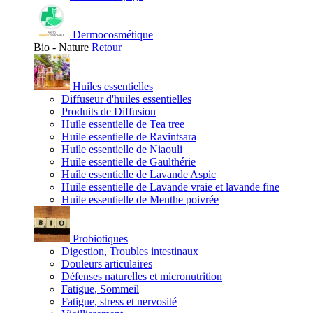
Dermocosmétique
Bio - Nature
Retour
Huiles essentielles
Diffuseur d'huiles essentielles
Produits de Diffusion
Huile essentielle de Tea tree
Huile essentielle de Ravintsara
Huile essentielle de Niaouli
Huile essentielle de Gaulthérie
Huile essentielle de Lavande Aspic
Huile essentielle de Lavande vraie et lavande fine
Huile essentielle de Menthe poivrée
Probiotiques
Digestion, Troubles intestinaux
Douleurs articulaires
Défenses naturelles et micronutrition
Fatigue, Sommeil
Fatigue, stress et nervosité