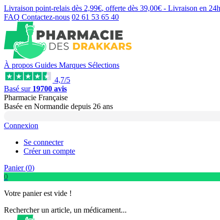
Livraison point-relais dès
2,99€
, offerte dès
39,00€
- Livraison en
24
FAQ
Contactez-nous
02 61 53 65 40
À propos
Guides
Marques
Sélections
4,7/5
Basé sur
19700 avis
Pharmacie Française
Basée
en Normandie
depuis
26 ans
Connexion
Se connecter
Créer un compte
Panier (
0
)
0
Votre panier est vide !
Rechercher un article, un médicament...