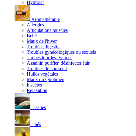
Hydrolat
Aromathérapie
Allergies
Articulations muscles
Bébé
Maux de l'hiver
Troubles digestifs
Troubles gynécologiques ou sexuels
Jambes lourdes, Varices
Assainir, purifier, désinfecter l'air
Troubles du sommeil
Huiles végétales
Maux du Quotidien
Insectes
Relaxation
Tisanes
Thés