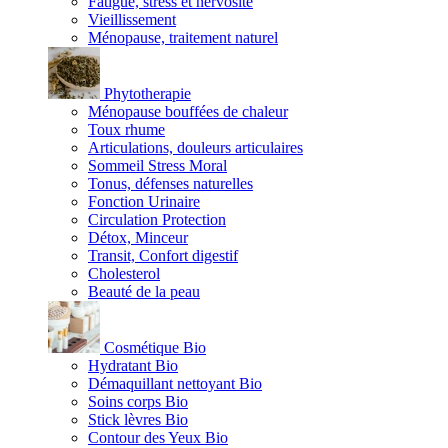
Fatigue, stress et nervosité
Vieillissement
Ménopause, traitement naturel
Phytotherapie
Ménopause bouffées de chaleur
Toux rhume
Articulations, douleurs articulaires
Sommeil Stress Moral
Tonus, défenses naturelles
Fonction Urinaire
Circulation Protection
Détox, Minceur
Transit, Confort digestif
Cholesterol
Beauté de la peau
Cosmétique Bio
Hydratant Bio
Démaquillant nettoyant Bio
Soins corps Bio
Stick lèvres Bio
Contour des Yeux Bio