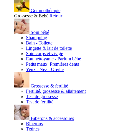
Gemmothérapie
Grossesse & Bébé
Retour
Soin bébé
Shampoing
Bain - Toilette
Lingette & lait de toilette
Soin corps et visage
Eau nettoyante - Parfum bébé
Petits maux, Premières dents
Yeux - Nez - Oreille
Grossesse & fertilité
Fertilité, grossesse & allaitement
Test de grossesse
Test de fertilité
Biberons & accessoires
Biberons
Tétines