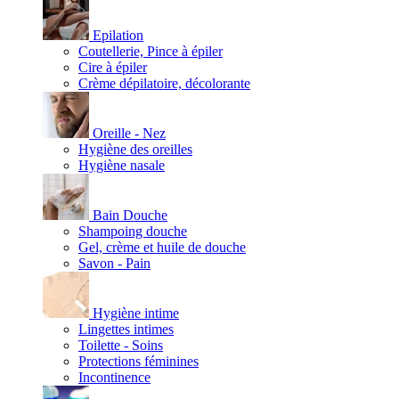
Epilation
Coutellerie, Pince à épiler
Cire à épiler
Crème dépilatoire, décolorante
Oreille - Nez
Hygiène des oreilles
Hygiène nasale
Bain Douche
Shampoing douche
Gel, crème et huile de douche
Savon - Pain
Hygiène intime
Lingettes intimes
Toilette - Soins
Protections féminines
Incontinence