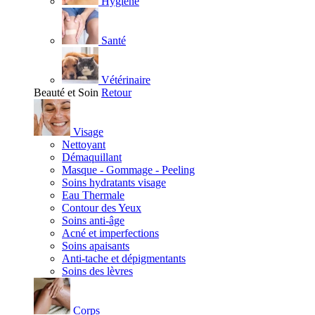
Hygiène
Santé
Vétérinaire
Beauté et Soin
Retour
Visage
Nettoyant
Démaquillant
Masque - Gommage - Peeling
Soins hydratants visage
Eau Thermale
Contour des Yeux
Soins anti-âge
Acné et imperfections
Soins apaisants
Anti-tache et dépigmentants
Soins des lèvres
Corps