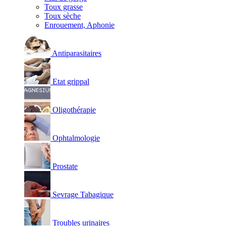
Toux grasse
Toux sèche
Enrouement, Aphonie
Antiparasitaires
Etat grippal
Oligothérapie
Ophtalmologie
Prostate
Sevrage Tabagique
Troubles urinaires