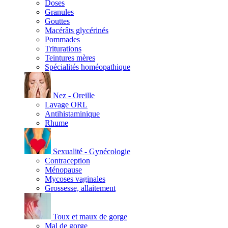
Doses
Granules
Gouttes
Macérâts glycérinés
Pommades
Triturations
Teintures mères
Spécialités homéopathique
Nez - Oreille
Lavage ORL
Antihistaminique
Rhume
Sexualité - Gynécologie
Contraception
Ménopause
Mycoses vaginales
Grossesse, allaitement
Toux et maux de gorge
Mal de gorge