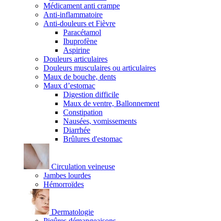
Médicament anti crampe
Anti-inflammatoire
Anti-douleurs et Fièvre
Paracétamol
Ibuprofène
Aspirine
Douleurs articulaires
Douleurs musculaires ou articulaires
Maux de bouche, dents
Maux d’estomac
Digestion difficile
Maux de ventre, Ballonnement
Constipation
Nausées, vomissements
Diarrhée
Brûlures d'estomac
Circulation veineuse
Jambes lourdes
Hémorroïdes
Dermatologie
Piqûres démangeaisons