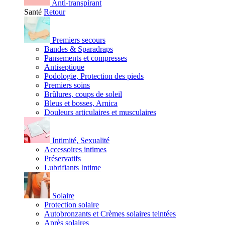
Anti-transpirant
Santé
Retour
Premiers secours
Bandes & Sparadraps
Pansements et compresses
Antiseptique
Podologie, Protection des pieds
Premiers soins
Brûlures, coups de soleil
Bleus et bosses, Arnica
Douleurs articulaires et musculaires
Intimité, Sexualité
Accessoires intimes
Préservatifs
Lubrifiants Intime
Solaire
Protection solaire
Autobronzants et Crèmes solaires teintées
Après solaires