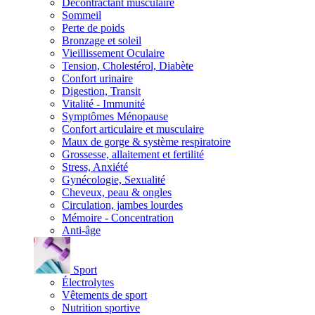
Décontractant musculaire
Sommeil
Perte de poids
Bronzage et soleil
Vieillissement Oculaire
Tension, Cholestérol, Diabète
Confort urinaire
Digestion, Transit
Vitalité - Immunité
Symptômes Ménopause
Confort articulaire et musculaire
Maux de gorge & système respiratoire
Grossesse, allaitement et fertilité
Stress, Anxiété
Gynécologie, Sexualité
Cheveux, peau & ongles
Circulation, jambes lourdes
Mémoire - Concentration
Anti-âge
Sport
Électrolytes
Vêtements de sport
Nutrition sportive