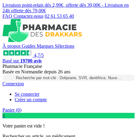
Livraison point-relais dès
2,99€
, offerte dès
39,00€
- Livraison en
24h
offerte dès
79,00€
FAQ
Contactez-nous
02 61 53 65 40
À propos
Guides
Marques
Sélections
4,7/5
Basé sur
19700 avis
Pharmacie Française
Basée
en Normandie
depuis
26 ans
Recherche par mot-clé : Doliprane, SVR, dentifrice, Nuxe…
Connexion
Se connecter
Créer un compte
Panier (
0
)
0
Votre panier est vide !
Rechercher un article, un médicament...