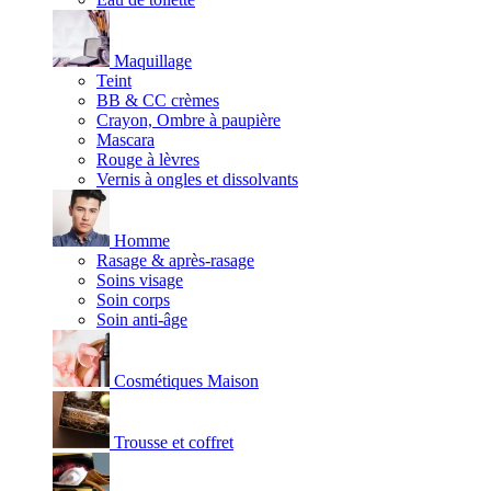
Maquillage
Teint
BB & CC crèmes
Crayon, Ombre à paupière
Mascara
Rouge à lèvres
Vernis à ongles et dissolvants
Homme
Rasage & après-rasage
Soins visage
Soin corps
Soin anti-âge
Cosmétiques Maison
Trousse et coffret