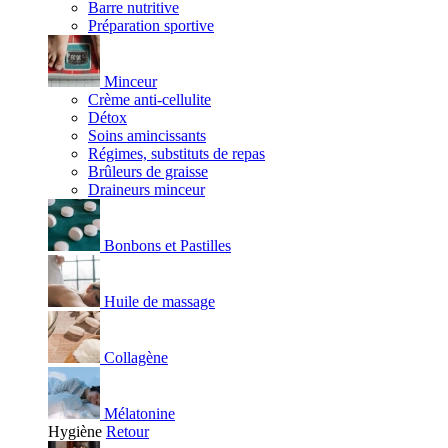
Barre nutritive
Préparation sportive
Minceur
Crème anti-cellulite
Détox
Soins amincissants
Régimes, substituts de repas
Brûleurs de graisse
Draineurs minceur
Bonbons et Pastilles
Huile de massage
Collagène
Mélatonine
Hygiène
Retour