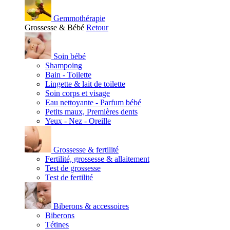
Gemmothérapie
Grossesse & Bébé
Retour
Soin bébé
Shampoing
Bain - Toilette
Lingette & lait de toilette
Soin corps et visage
Eau nettoyante - Parfum bébé
Petits maux, Premières dents
Yeux - Nez - Oreille
Grossesse & fertilité
Fertilité, grossesse & allaitement
Test de grossesse
Test de fertilité
Biberons & accessoires
Biberons
Tétines