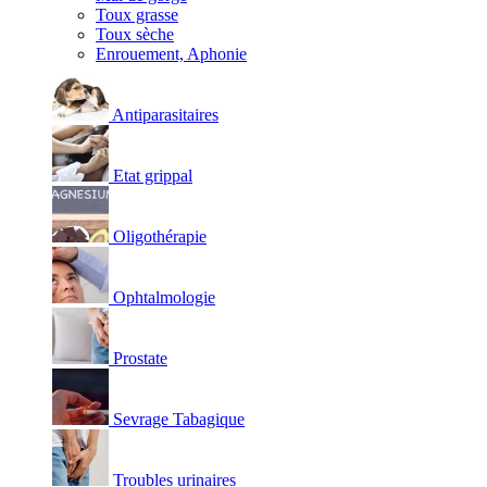
Toux grasse
Toux sèche
Enrouement, Aphonie
Antiparasitaires
Etat grippal
Oligothérapie
Ophtalmologie
Prostate
Sevrage Tabagique
Troubles urinaires