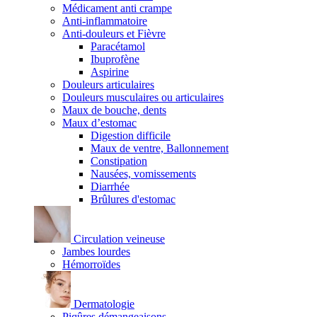
Médicament anti crampe
Anti-inflammatoire
Anti-douleurs et Fièvre
Paracétamol
Ibuprofène
Aspirine
Douleurs articulaires
Douleurs musculaires ou articulaires
Maux de bouche, dents
Maux d’estomac
Digestion difficile
Maux de ventre, Ballonnement
Constipation
Nausées, vomissements
Diarrhée
Brûlures d'estomac
Circulation veineuse
Jambes lourdes
Hémorroïdes
Dermatologie
Piqûres démangeaisons