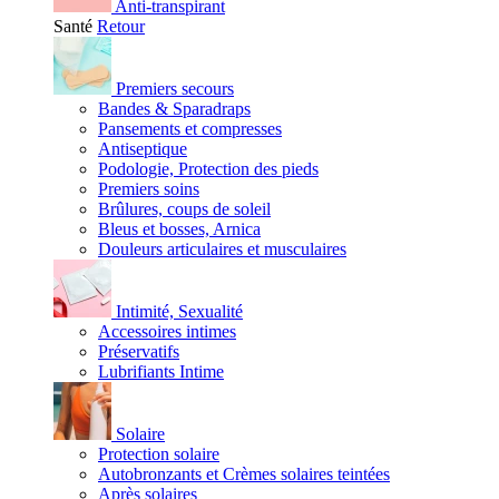
Anti-transpirant
Santé
Retour
Premiers secours
Bandes & Sparadraps
Pansements et compresses
Antiseptique
Podologie, Protection des pieds
Premiers soins
Brûlures, coups de soleil
Bleus et bosses, Arnica
Douleurs articulaires et musculaires
Intimité, Sexualité
Accessoires intimes
Préservatifs
Lubrifiants Intime
Solaire
Protection solaire
Autobronzants et Crèmes solaires teintées
Après solaires