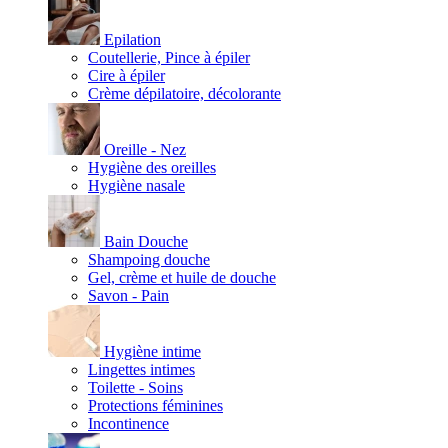
Epilation
Coutellerie, Pince à épiler
Cire à épiler
Crème dépilatoire, décolorante
Oreille - Nez
Hygiène des oreilles
Hygiène nasale
Bain Douche
Shampoing douche
Gel, crème et huile de douche
Savon - Pain
Hygiène intime
Lingettes intimes
Toilette - Soins
Protections féminines
Incontinence