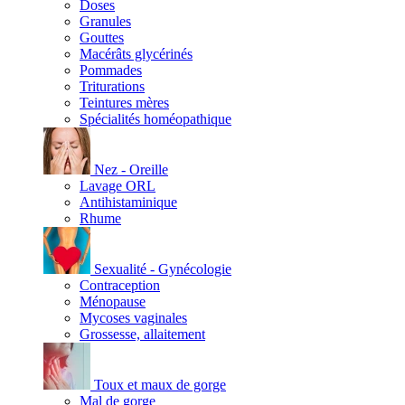
Doses
Granules
Gouttes
Macérâts glycérinés
Pommades
Triturations
Teintures mères
Spécialités homéopathique
Nez - Oreille
Lavage ORL
Antihistaminique
Rhume
Sexualité - Gynécologie
Contraception
Ménopause
Mycoses vaginales
Grossesse, allaitement
Toux et maux de gorge
Mal de gorge