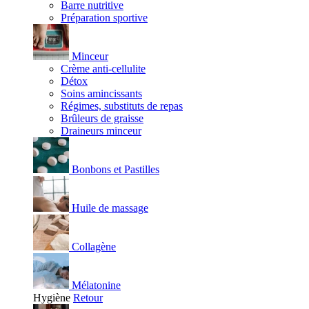
Barre nutritive
Préparation sportive
Minceur
Crème anti-cellulite
Détox
Soins amincissants
Régimes, substituts de repas
Brûleurs de graisse
Draineurs minceur
Bonbons et Pastilles
Huile de massage
Collagène
Mélatonine
Hygiène
Retour