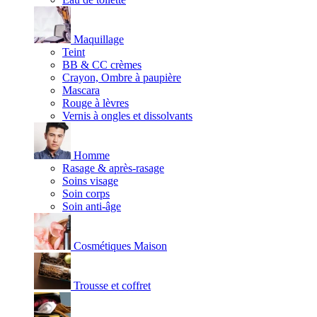
Maquillage
Teint
BB & CC crèmes
Crayon, Ombre à paupière
Mascara
Rouge à lèvres
Vernis à ongles et dissolvants
Homme
Rasage & après-rasage
Soins visage
Soin corps
Soin anti-âge
Cosmétiques Maison
Trousse et coffret