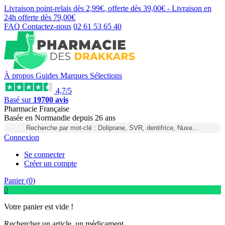
Livraison point-relais dès
2,99€
, offerte dès
39,00€
- Livraison en
24h
offerte dès
79,00€
FAQ
Contactez-nous
02 61 53 65 40
À propos
Guides
Marques
Sélections
4,7/5
Basé sur
19700 avis
Pharmacie Française
Basée
en Normandie
depuis
26 ans
Recherche par mot-clé : Doliprane, SVR, dentifrice, Nuxe…
Connexion
Se connecter
Créer un compte
Panier (
0
)
0
Votre panier est vide !
Rechercher un article, un médicament...