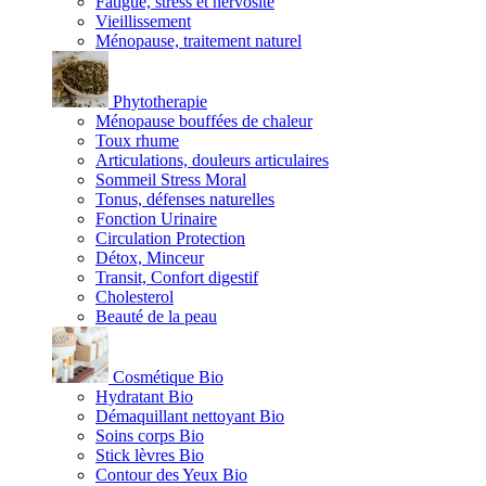
Fatigue, stress et nervosité
Vieillissement
Ménopause, traitement naturel
Phytotherapie
Ménopause bouffées de chaleur
Toux rhume
Articulations, douleurs articulaires
Sommeil Stress Moral
Tonus, défenses naturelles
Fonction Urinaire
Circulation Protection
Détox, Minceur
Transit, Confort digestif
Cholesterol
Beauté de la peau
Cosmétique Bio
Hydratant Bio
Démaquillant nettoyant Bio
Soins corps Bio
Stick lèvres Bio
Contour des Yeux Bio