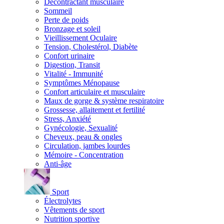
Décontractant musculaire
Sommeil
Perte de poids
Bronzage et soleil
Vieillissement Oculaire
Tension, Cholestérol, Diabète
Confort urinaire
Digestion, Transit
Vitalité - Immunité
Symptômes Ménopause
Confort articulaire et musculaire
Maux de gorge & système respiratoire
Grossesse, allaitement et fertilité
Stress, Anxiété
Gynécologie, Sexualité
Cheveux, peau & ongles
Circulation, jambes lourdes
Mémoire - Concentration
Anti-âge
Sport
Électrolytes
Vêtements de sport
Nutrition sportive