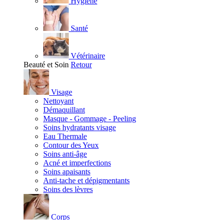
Hygiène
Santé
Vétérinaire
Beauté et Soin
Retour
Visage
Nettoyant
Démaquillant
Masque - Gommage - Peeling
Soins hydratants visage
Eau Thermale
Contour des Yeux
Soins anti-âge
Acné et imperfections
Soins apaisants
Anti-tache et dépigmentants
Soins des lèvres
Corps