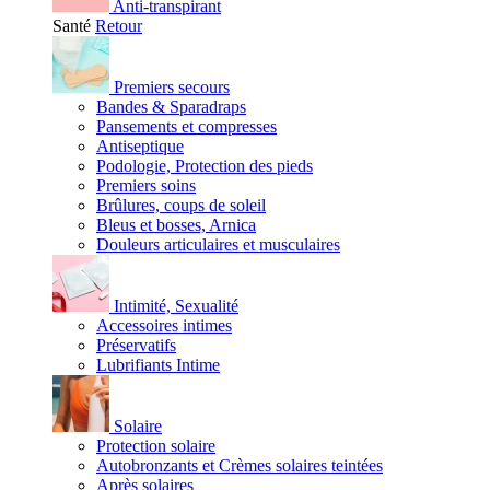
Anti-transpirant
Santé
Retour
Premiers secours
Bandes & Sparadraps
Pansements et compresses
Antiseptique
Podologie, Protection des pieds
Premiers soins
Brûlures, coups de soleil
Bleus et bosses, Arnica
Douleurs articulaires et musculaires
Intimité, Sexualité
Accessoires intimes
Préservatifs
Lubrifiants Intime
Solaire
Protection solaire
Autobronzants et Crèmes solaires teintées
Après solaires