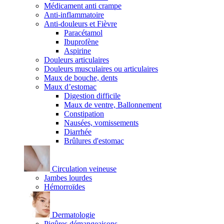
Médicament anti crampe
Anti-inflammatoire
Anti-douleurs et Fièvre
Paracétamol
Ibuprofène
Aspirine
Douleurs articulaires
Douleurs musculaires ou articulaires
Maux de bouche, dents
Maux d’estomac
Digestion difficile
Maux de ventre, Ballonnement
Constipation
Nausées, vomissements
Diarrhée
Brûlures d'estomac
Circulation veineuse
Jambes lourdes
Hémorroïdes
Dermatologie
Piqûres démangeaisons