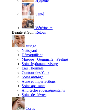
Hygiène
Santé
Vétérinaire
Beauté et Soin
Retour
Visage
Nettoyant
Démaquillant
Masque - Gommage - Peeling
Soins hydratants visage
Eau Thermale
Contour des Yeux
Soins anti-âge
Acné et imperfections
Soins apaisants
Anti-tache et dépigmentants
Soins des lèvres
Corps