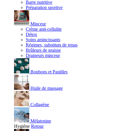
Barre nutritive
Préparation sportive
Minceur
Crème anti-cellulite
Détox
Soins amincissants
Régimes, substituts de repas
Brûleurs de graisse
Draineurs minceur
Bonbons et Pastilles
Huile de massage
Collagène
Mélatonine
Hygiène
Retour