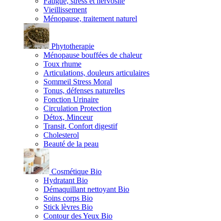
Fatigue, stress et nervosité
Vieillissement
Ménopause, traitement naturel
Phytotherapie
Ménopause bouffées de chaleur
Toux rhume
Articulations, douleurs articulaires
Sommeil Stress Moral
Tonus, défenses naturelles
Fonction Urinaire
Circulation Protection
Détox, Minceur
Transit, Confort digestif
Cholesterol
Beauté de la peau
Cosmétique Bio
Hydratant Bio
Démaquillant nettoyant Bio
Soins corps Bio
Stick lèvres Bio
Contour des Yeux Bio