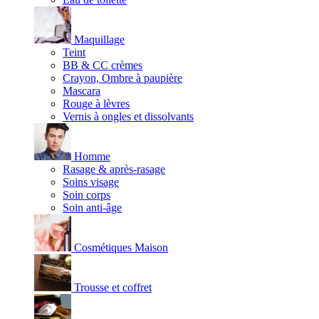
Maquillage
Teint
BB & CC crèmes
Crayon, Ombre à paupière
Mascara
Rouge à lèvres
Vernis à ongles et dissolvants
Homme
Rasage & après-rasage
Soins visage
Soin corps
Soin anti-âge
Cosmétiques Maison
Trousse et coffret