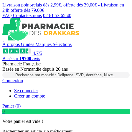
Livraison point-relais dès
2,99€
, offerte dès
39,00€
- Livraison en
24h
offerte dès
79,00€
FAQ
Contactez-nous
02 61 53 65 40
À propos
Guides
Marques
Sélections
4,7/5
Basé sur
19700 avis
Pharmacie Française
Basée
en Normandie
depuis
26 ans
Recherche par mot-clé : Doliprane, SVR, dentifrice, Nuxe…
Connexion
Se connecter
Créer un compte
Panier (
0
)
0
Votre panier est vide !
Rechercher un article, un médicament...