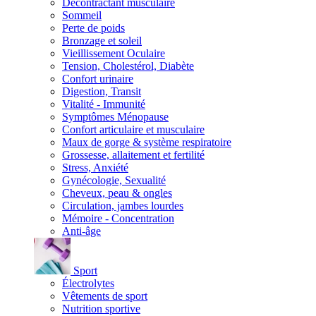
Décontractant musculaire
Sommeil
Perte de poids
Bronzage et soleil
Vieillissement Oculaire
Tension, Cholestérol, Diabète
Confort urinaire
Digestion, Transit
Vitalité - Immunité
Symptômes Ménopause
Confort articulaire et musculaire
Maux de gorge & système respiratoire
Grossesse, allaitement et fertilité
Stress, Anxiété
Gynécologie, Sexualité
Cheveux, peau & ongles
Circulation, jambes lourdes
Mémoire - Concentration
Anti-âge
Sport
Électrolytes
Vêtements de sport
Nutrition sportive