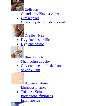
Epilation
Coutellerie, Pince à épiler
Cire à épiler
Crème dépilatoire, décolorante
Oreille - Nez
Hygiène des oreilles
Hygiène nasale
Bain Douche
Shampoing douche
Gel, crème et huile de douche
Savon - Pain
Hygiène intime
Lingettes intimes
Toilette - Soins
Protections féminines
Incontinence