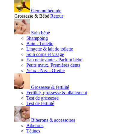
Gemmothérapie
Grossesse & Bébé
Retour
Soin bébé
Shampoing
Bain - Toilette
Lingette & lait de toilette
Soin corps et visage
Eau nettoyante - Parfum bébé
Petits maux, Premières dents
Yeux - Nez - Oreille
Grossesse & fertilité
Fertilité, grossesse & allaitement
Test de grossesse
Test de fertilité
Biberons & accessoires
Biberons
Tétines