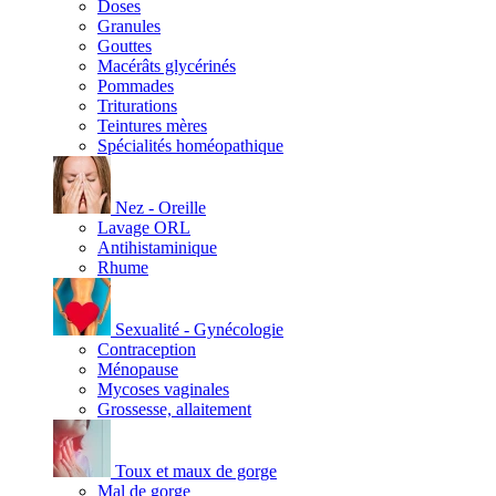
Doses
Granules
Gouttes
Macérâts glycérinés
Pommades
Triturations
Teintures mères
Spécialités homéopathique
Nez - Oreille
Lavage ORL
Antihistaminique
Rhume
Sexualité - Gynécologie
Contraception
Ménopause
Mycoses vaginales
Grossesse, allaitement
Toux et maux de gorge
Mal de gorge