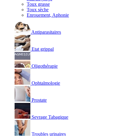
Toux grasse
Toux sèche
Enrouement, Aphonie
Antiparasitaires
Etat grippal
Oligothérapie
Ophtalmologie
Prostate
Sevrage Tabagique
Troubles urinaires