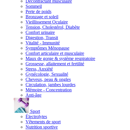
Décontractant musculaire
Sommeil
Perte de poids
Bronzage et soleil
Vieillissement Oculaire
Tension, Cholestérol, Diabète
Confort urinaire
Digestion, Transit
Vitalité - Immunité
Symptômes Ménopause
Confort articulaire et musculaire
Maux de gorge & système respiratoire
Grossesse, allaitement et fertilité
Stress, Anxiété
Gynécologie, Sexualité
Cheveux, peau & ongles
Circulation, jambes lourdes
Mémoire - Concentration
Anti-âge
Sport
Électrolytes
Vêtements de sport
Nutrition sportive