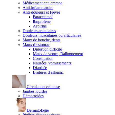
Médicament anti crampe
Anti-inflammatoire
Anti-douleurs et Fièvre
Paracétamol
Ibuprofène
Aspirine
Douleurs articulaires
Douleurs musculaires ou articulaires
Maux de bouche, dents
Maux d’estomac
Digestion difficile
Maux de ventre, Ballonnement
Constipation
Nausées, vomissements
Diarrhée
Brûlures d'estomac
Circulation veineuse
Jambes lourdes
Hémorroïdes
Dermatologie
Piqûres démangeaisons