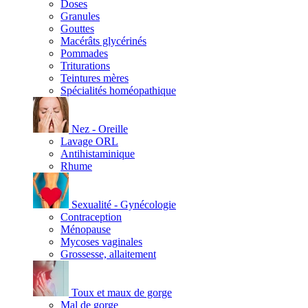
Doses
Granules
Gouttes
Macérâts glycérinés
Pommades
Triturations
Teintures mères
Spécialités homéopathique
Nez - Oreille
Lavage ORL
Antihistaminique
Rhume
Sexualité - Gynécologie
Contraception
Ménopause
Mycoses vaginales
Grossesse, allaitement
Toux et maux de gorge
Mal de gorge