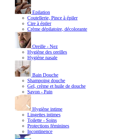
Epilation
Coutellerie, Pince à épiler
Cire à épiler
Crème dépilatoire, décolorante
Oreille - Nez
Hygiène des oreilles
Hygiène nasale
Bain Douche
Shampoing douche
Gel, crème et huile de douche
Savon - Pain
Hygiène intime
Lingettes intimes
Toilette - Soins
Protections féminines
Incontinence