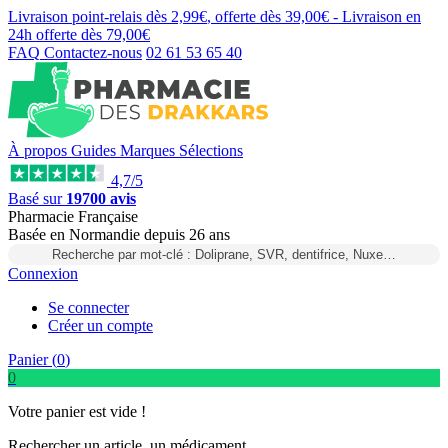
Livraison point-relais dès
2,99€
, offerte dès
39,00€
- Livraison en
24h
offerte dès
79,00€
FAQ
Contactez-nous
02 61 53 65 40
À propos
Guides
Marques
Sélections
4,7/5
Basé sur
19700 avis
Pharmacie Française
Basée
en Normandie
depuis
26 ans
Recherche par mot-clé : Doliprane, SVR, dentifrice, Nuxe…
Connexion
Se connecter
Créer un compte
Panier (
0
)
0
Votre panier est vide !
Rechercher un article, un médicament...