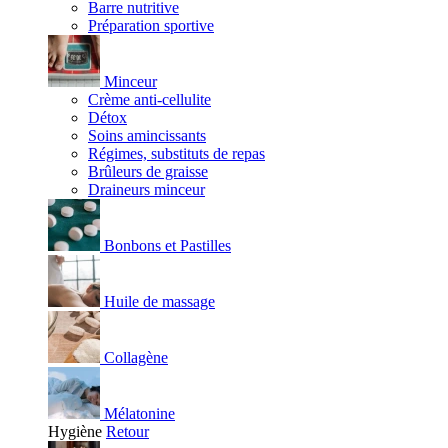
Barre nutritive
Préparation sportive
Minceur
Crème anti-cellulite
Détox
Soins amincissants
Régimes, substituts de repas
Brûleurs de graisse
Draineurs minceur
Bonbons et Pastilles
Huile de massage
Collagène
Mélatonine
Hygiène
Retour