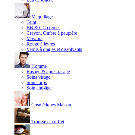
Maquillage
Teint
BB & CC crèmes
Crayon, Ombre à paupière
Mascara
Rouge à lèvres
Vernis à ongles et dissolvants
Homme
Rasage & après-rasage
Soins visage
Soin corps
Soin anti-âge
Cosmétiques Maison
Trousse et coffret