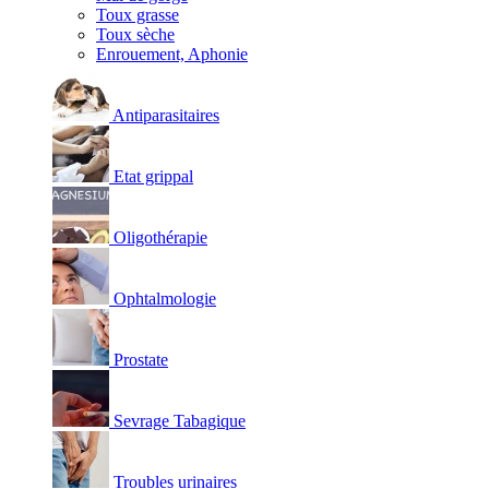
Toux grasse
Toux sèche
Enrouement, Aphonie
Antiparasitaires
Etat grippal
Oligothérapie
Ophtalmologie
Prostate
Sevrage Tabagique
Troubles urinaires