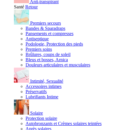
Anti-transpirant
Santé
Retour
Premiers secours
Bandes & Sparadraps
Pansements et compresses
Antiseptique
Podologie, Protection des pieds
Premiers soins
Brûlures, coups de soleil
Bleus et bosses, Arnica
Douleurs articulaires et musculaires
Intimité, Sexualité
Accessoires intimes
Préservatifs
Lubrifiants Intime
Solaire
Protection solaire
Autobronzants et Crèmes solaires teintées
Après solaires