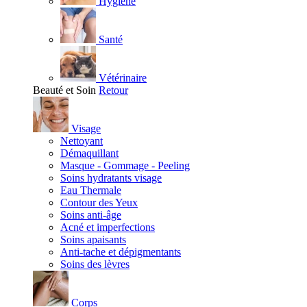
Hygiène
Santé
Vétérinaire
Beauté et Soin
Retour
Visage
Nettoyant
Démaquillant
Masque - Gommage - Peeling
Soins hydratants visage
Eau Thermale
Contour des Yeux
Soins anti-âge
Acné et imperfections
Soins apaisants
Anti-tache et dépigmentants
Soins des lèvres
Corps