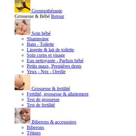
Gemmothérapie
Grossesse & Bébé
Retour
Soin bébé
Shampoing
Bain - Toilette
Lingette & lait de toilette
Soin corps et visage
Eau nettoyante - Parfum bébé
Petits maux, Premières dents
Yeux - Nez - Oreille
Grossesse & fertilité
Fertilité, grossesse & allaitement
Test de grossesse
Test de fertilité
Biberons & accessoires
Biberons
Tétines