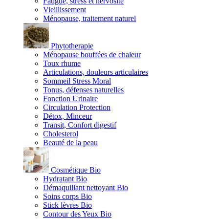
Fatigue, stress et nervosité
Vieillissement
Ménopause, traitement naturel
Phytotherapie
Ménopause bouffées de chaleur
Toux rhume
Articulations, douleurs articulaires
Sommeil Stress Moral
Tonus, défenses naturelles
Fonction Urinaire
Circulation Protection
Détox, Minceur
Transit, Confort digestif
Cholesterol
Beauté de la peau
Cosmétique Bio
Hydratant Bio
Démaquillant nettoyant Bio
Soins corps Bio
Stick lèvres Bio
Contour des Yeux Bio