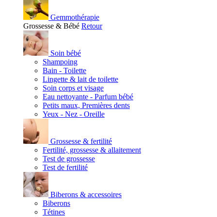
Gemmothérapie
Grossesse & Bébé
Retour
Soin bébé
Shampoing
Bain - Toilette
Lingette & lait de toilette
Soin corps et visage
Eau nettoyante - Parfum bébé
Petits maux, Premières dents
Yeux - Nez - Oreille
Grossesse & fertilité
Fertilité, grossesse & allaitement
Test de grossesse
Test de fertilité
Biberons & accessoires
Biberons
Tétines