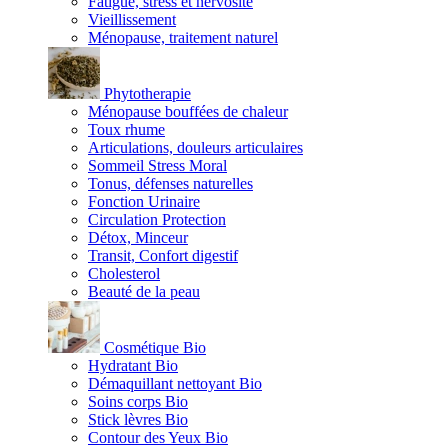
Fatigue, stress et nervosité
Vieillissement
Ménopause, traitement naturel
Phytotherapie
Ménopause bouffées de chaleur
Toux rhume
Articulations, douleurs articulaires
Sommeil Stress Moral
Tonus, défenses naturelles
Fonction Urinaire
Circulation Protection
Détox, Minceur
Transit, Confort digestif
Cholesterol
Beauté de la peau
Cosmétique Bio
Hydratant Bio
Démaquillant nettoyant Bio
Soins corps Bio
Stick lèvres Bio
Contour des Yeux Bio