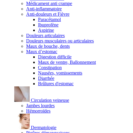
Médicament anti crampe
Anti-inflammatoire
Anti-douleurs et Fièvre
Paracétamol
Ibuprofène
Aspirine
Douleurs articulaires
Douleurs musculaires ou articulaires
Maux de bouche, dents
Maux d’estomac
Digestion difficile
Maux de ventre, Ballonnement
Constipation
Nausées, vomissements
Diarrhée
Brûlures d'estomac
Circulation veineuse
Jambes lourdes
Hémorroïdes
Dermatologie
Piqûres démangeaisons