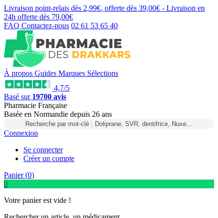
Livraison point-relais dès
2,99€
, offerte dès
39,00€
- Livraison en
24h
offerte dès
79,00€
FAQ
Contactez-nous
02 61 53 65 40
À propos
Guides
Marques
Sélections
4,7/5
Basé sur
19700 avis
Pharmacie Française
Basée
en Normandie
depuis
26 ans
Recherche par mot-clé : Doliprane, SVR, dentifrice, Nuxe…
Connexion
Se connecter
Créer un compte
Panier (
0
)
0
Votre panier est vide !
Rechercher un article, un médicament...