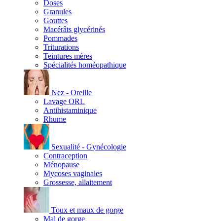
Doses
Granules
Gouttes
Macérâts glycérinés
Pommades
Triturations
Teintures mères
Spécialités homéopathique
Nez - Oreille
Lavage ORL
Antihistaminique
Rhume
Sexualité - Gynécologie
Contraception
Ménopause
Mycoses vaginales
Grossesse, allaitement
Toux et maux de gorge
Mal de gorge