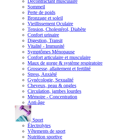
Décontractant musculaire
Sommeil
Perte de poids
Bronzage et soleil
Vieillissement Oculaire
Tension, Cholestérol, Diabète
Confort urinaire
Digestion, Transit
Vitalité - Immunité
Symptômes Ménopause
Confort articulaire et musculaire
Maux de gorge & système respiratoire
Grossesse, allaitement et fertilité
Stress, Anxiété
Gynécologie, Sexualité
Cheveux, peau & ongles
Circulation, jambes lourdes
Mémoire - Concentration
Anti-âge
Sport
Électrolytes
Vêtements de sport
Nutrition sportive