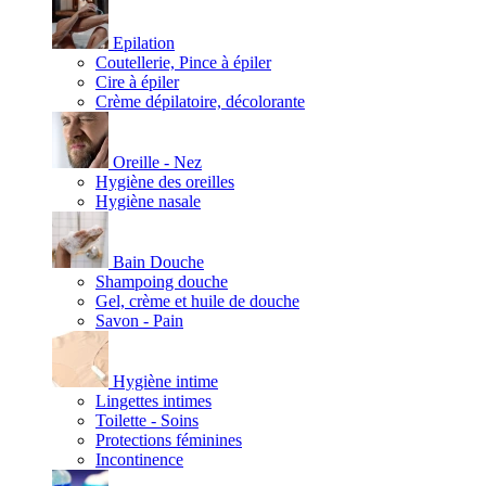
Epilation
Coutellerie, Pince à épiler
Cire à épiler
Crème dépilatoire, décolorante
Oreille - Nez
Hygiène des oreilles
Hygiène nasale
Bain Douche
Shampoing douche
Gel, crème et huile de douche
Savon - Pain
Hygiène intime
Lingettes intimes
Toilette - Soins
Protections féminines
Incontinence