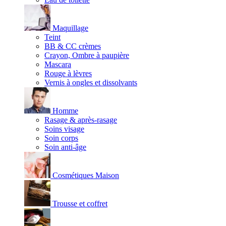
Maquillage
Teint
BB & CC crèmes
Crayon, Ombre à paupière
Mascara
Rouge à lèvres
Vernis à ongles et dissolvants
Homme
Rasage & après-rasage
Soins visage
Soin corps
Soin anti-âge
Cosmétiques Maison
Trousse et coffret