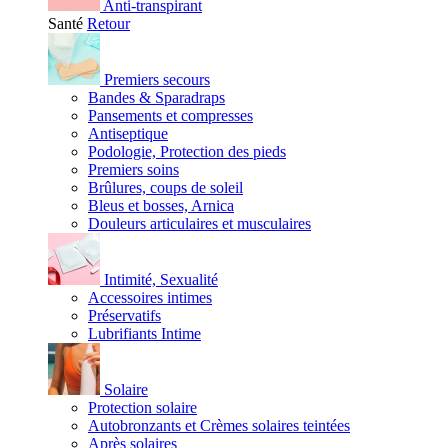
Anti-transpirant
Santé
Retour
Premiers secours
Bandes & Sparadraps
Pansements et compresses
Antiseptique
Podologie, Protection des pieds
Premiers soins
Brûlures, coups de soleil
Bleus et bosses, Arnica
Douleurs articulaires et musculaires
Intimité, Sexualité
Accessoires intimes
Préservatifs
Lubrifiants Intime
Solaire
Protection solaire
Autobronzants et Crèmes solaires teintées
Après solaires