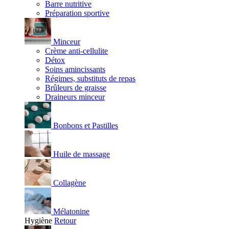
Barre nutritive
Préparation sportive
Minceur
Crème anti-cellulite
Détox
Soins amincissants
Régimes, substituts de repas
Brûleurs de graisse
Draineurs minceur
Bonbons et Pastilles
Huile de massage
Collagène
Mélatonine
Hygiène
Retour