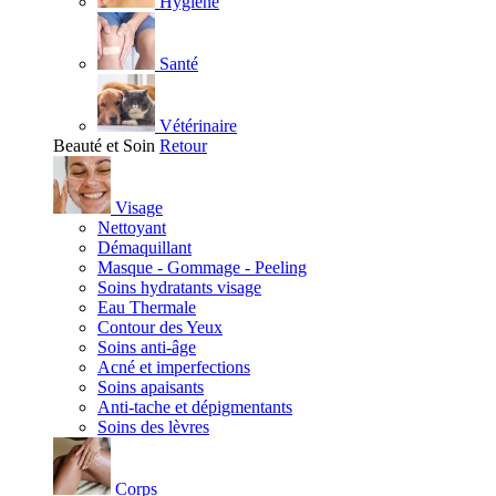
Hygiène
Santé
Vétérinaire
Beauté et Soin
Retour
Visage
Nettoyant
Démaquillant
Masque - Gommage - Peeling
Soins hydratants visage
Eau Thermale
Contour des Yeux
Soins anti-âge
Acné et imperfections
Soins apaisants
Anti-tache et dépigmentants
Soins des lèvres
Corps