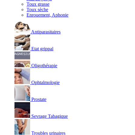
Toux grasse
Toux sèche
Enrouement, Aphonie
Antiparasitaires
Etat grippal
Oligothérapie
Ophtalmologie
Prostate
Sevrage Tabagique
Troubles urinaires