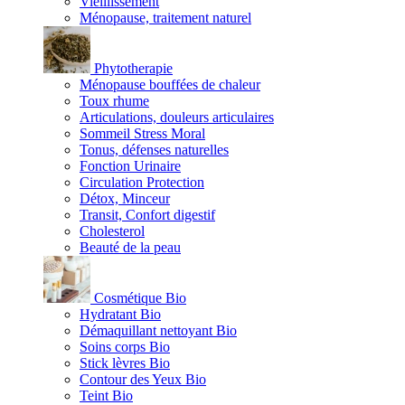
Vieillissement
Ménopause, traitement naturel
Phytotherapie
Ménopause bouffées de chaleur
Toux rhume
Articulations, douleurs articulaires
Sommeil Stress Moral
Tonus, défenses naturelles
Fonction Urinaire
Circulation Protection
Détox, Minceur
Transit, Confort digestif
Cholesterol
Beauté de la peau
Cosmétique Bio
Hydratant Bio
Démaquillant nettoyant Bio
Soins corps Bio
Stick lèvres Bio
Contour des Yeux Bio
Teint Bio