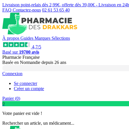
Livraison point-relais dès
2,99€
, offerte dès
39,00€
- Livraison en
24
FAQ
Contactez-nous
02 61 53 65 40
À propos
Guides
Marques
Sélections
4,7/5
Basé sur
19700 avis
Pharmacie Française
Basée
en Normandie
depuis
26 ans
Connexion
Se connecter
Créer un compte
Panier (
0
)
0
Votre panier est vide !
Rechercher un article, un médicament...