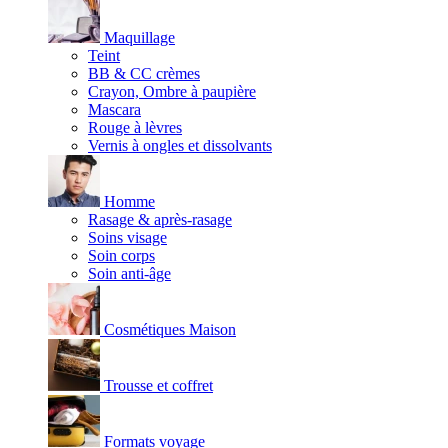
Maquillage
Teint
BB & CC crèmes
Crayon, Ombre à paupière
Mascara
Rouge à lèvres
Vernis à ongles et dissolvants
Homme
Rasage & après-rasage
Soins visage
Soin corps
Soin anti-âge
Cosmétiques Maison
Trousse et coffret
Formats voyage