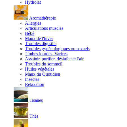
Hydrolat
Aromathérapie
Allergies
Articulations muscles
Bébé
Maux de l'hiver
Troubles digestifs
Troubles gynécologiques ou sexuels
Jambes lourdes, Varices
Assainir, purifier, désinfecter l'air
Troubles du sommeil
Huiles végétales
Maux du Quotidien
Insectes
Relaxation
Tisanes
Thés