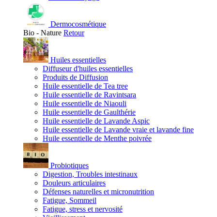
Dermocosmétique
Bio - Nature
Retour
Huiles essentielles
Diffuseur d'huiles essentielles
Produits de Diffusion
Huile essentielle de Tea tree
Huile essentielle de Ravintsara
Huile essentielle de Niaouli
Huile essentielle de Gaulthérie
Huile essentielle de Lavande Aspic
Huile essentielle de Lavande vraie et lavande fine
Huile essentielle de Menthe poivrée
Probiotiques
Digestion, Troubles intestinaux
Douleurs articulaires
Défenses naturelles et micronutrition
Fatigue, Sommeil
Fatigue, stress et nervosité