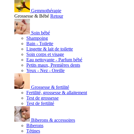
Gemmothérapie
Grossesse & Bébé
Retour
Soin bébé
Shampoing
Bain - Toilette
Lingette & lait de toilette
Soin corps et visage
Eau nettoyante - Parfum bébé
Petits maux, Premières dents
Yeux - Nez - Oreille
Grossesse & fertilité
Fertilité, grossesse & allaitement
Test de grossesse
Test de fertilité
Biberons & accessoires
Biberons
Tétines