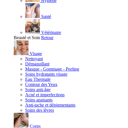
Hygiène
Santé
Vétérinaire
Beauté et Soin
Retour
Visage
Nettoyant
Démaquillant
Masque - Gommage - Peeling
Soins hydratants visage
Eau Thermale
Contour des Yeux
Soins anti-âge
Acné et imperfections
Soins apaisants
Anti-tache et dépigmentants
Soins des lèvres
Corps