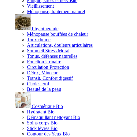
Fatigue, stress et nervosité
Vieillissement
Ménopause, traitement naturel
Phytotherapie
Ménopause bouffées de chaleur
Toux rhume
Articulations, douleurs articulaires
Sommeil Stress Moral
Tonus, défenses naturelles
Fonction Urinaire
Circulation Protection
Détox, Minceur
Transit, Confort digestif
Cholesterol
Beauté de la peau
Cosmétique Bio
Hydratant Bio
Démaquillant nettoyant Bio
Soins corps Bio
Stick lèvres Bio
Contour des Yeux Bio