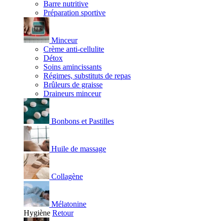
Barre nutritive
Préparation sportive
Minceur
Crème anti-cellulite
Détox
Soins amincissants
Régimes, substituts de repas
Brûleurs de graisse
Draineurs minceur
Bonbons et Pastilles
Huile de massage
Collagène
Mélatonine
Hygiène
Retour