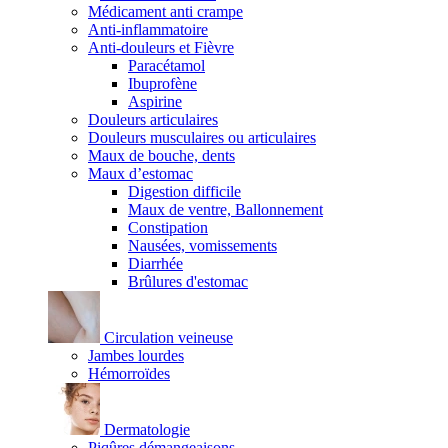
Médicament anti crampe
Anti-inflammatoire
Anti-douleurs et Fièvre
Paracétamol
Ibuprofène
Aspirine
Douleurs articulaires
Douleurs musculaires ou articulaires
Maux de bouche, dents
Maux d’estomac
Digestion difficile
Maux de ventre, Ballonnement
Constipation
Nausées, vomissements
Diarrhée
Brûlures d'estomac
Circulation veineuse
Jambes lourdes
Hémorroïdes
Dermatologie
Piqûres démangeaisons