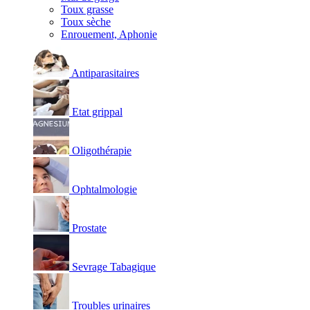
Toux grasse
Toux sèche
Enrouement, Aphonie
Antiparasitaires
Etat grippal
Oligothérapie
Ophtalmologie
Prostate
Sevrage Tabagique
Troubles urinaires