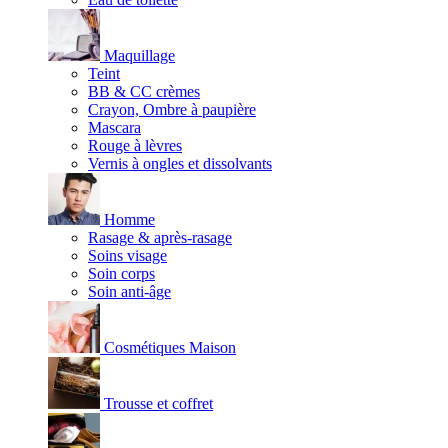
Maquillage
Teint
BB & CC crèmes
Crayon, Ombre à paupière
Mascara
Rouge à lèvres
Vernis à ongles et dissolvants
Homme
Rasage & après-rasage
Soins visage
Soin corps
Soin anti-âge
Cosmétiques Maison
Trousse et coffret