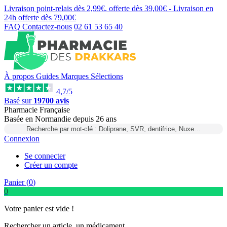
Livraison point-relais dès
2,99€
, offerte dès
39,00€
- Livraison en
24h
offerte dès
79,00€
FAQ
Contactez-nous
02 61 53 65 40
À propos
Guides
Marques
Sélections
4,7/5
Basé sur
19700 avis
Pharmacie Française
Basée
en Normandie
depuis
26 ans
Recherche par mot-clé : Doliprane, SVR, dentifrice, Nuxe…
Connexion
Se connecter
Créer un compte
Panier (
0
)
0
Votre panier est vide !
Rechercher un article, un médicament...