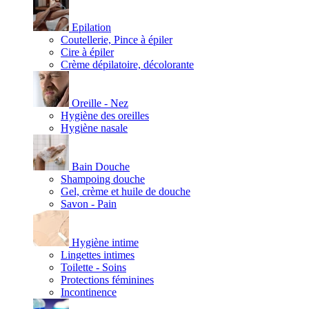
Epilation
Coutellerie, Pince à épiler
Cire à épiler
Crème dépilatoire, décolorante
Oreille - Nez
Hygiène des oreilles
Hygiène nasale
Bain Douche
Shampoing douche
Gel, crème et huile de douche
Savon - Pain
Hygiène intime
Lingettes intimes
Toilette - Soins
Protections féminines
Incontinence