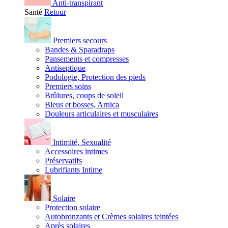
Anti-transpirant
Santé
Retour
Premiers secours
Bandes & Sparadraps
Pansements et compresses
Antiseptique
Podologie, Protection des pieds
Premiers soins
Brûlures, coups de soleil
Bleus et bosses, Arnica
Douleurs articulaires et musculaires
Intimité, Sexualité
Accessoires intimes
Préservatifs
Lubrifiants Intime
Solaire
Protection solaire
Autobronzants et Crèmes solaires teintées
Après solaires