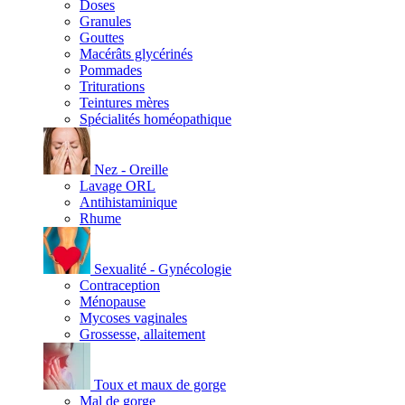
Doses
Granules
Gouttes
Macérâts glycérinés
Pommades
Triturations
Teintures mères
Spécialités homéopathique
Nez - Oreille
Lavage ORL
Antihistaminique
Rhume
Sexualité - Gynécologie
Contraception
Ménopause
Mycoses vaginales
Grossesse, allaitement
Toux et maux de gorge
Mal de gorge