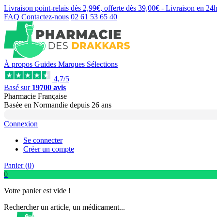
Livraison point-relais dès
2,99€
, offerte dès
39,00€
- Livraison en
24
FAQ
Contactez-nous
02 61 53 65 40
À propos
Guides
Marques
Sélections
4,7/5
Basé sur
19700 avis
Pharmacie Française
Basée
en Normandie
depuis
26 ans
Connexion
Se connecter
Créer un compte
Panier (
0
)
0
Votre panier est vide !
Rechercher un article, un médicament...