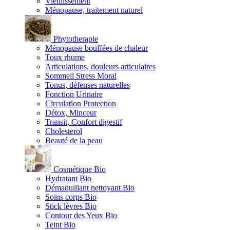
Vieillissement
Ménopause, traitement naturel
Phytotherapie
Ménopause bouffées de chaleur
Toux rhume
Articulations, douleurs articulaires
Sommeil Stress Moral
Tonus, défenses naturelles
Fonction Urinaire
Circulation Protection
Détox, Minceur
Transit, Confort digestif
Cholesterol
Beauté de la peau
Cosmétique Bio
Hydratant Bio
Démaquillant nettoyant Bio
Soins corps Bio
Stick lèvres Bio
Contour des Yeux Bio
Teint Bio