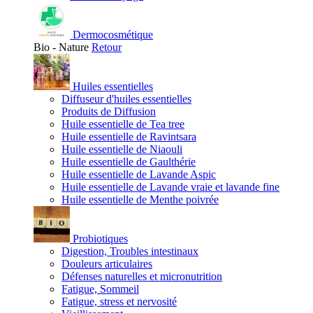
Dermocosmétique
Bio - Nature
Retour
Huiles essentielles
Diffuseur d'huiles essentielles
Produits de Diffusion
Huile essentielle de Tea tree
Huile essentielle de Ravintsara
Huile essentielle de Niaouli
Huile essentielle de Gaulthérie
Huile essentielle de Lavande Aspic
Huile essentielle de Lavande vraie et lavande fine
Huile essentielle de Menthe poivrée
Probiotiques
Digestion, Troubles intestinaux
Douleurs articulaires
Défenses naturelles et micronutrition
Fatigue, Sommeil
Fatigue, stress et nervosité