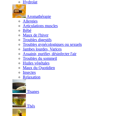
Hydrolat
Aromathérapie
Allergies
Articulations muscles
Bébé
Maux de l'hiver
Troubles digestifs
Troubles gynécologiques ou sexuels
Jambes lourdes, Varices
Assainir, purifier, désinfecter l'air
Troubles du sommeil
Huiles végétales
Maux du Quotidien
Insectes
Relaxation
Tisanes
Thés