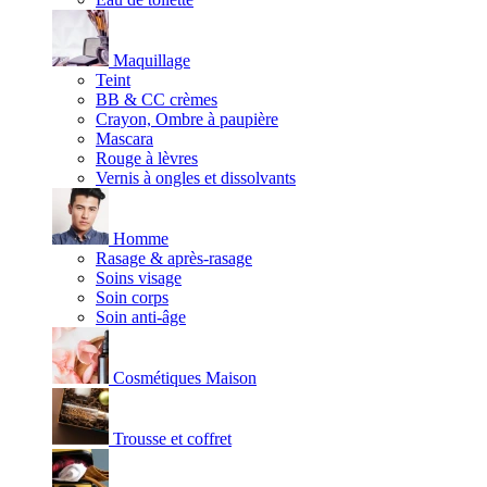
Maquillage
Teint
BB & CC crèmes
Crayon, Ombre à paupière
Mascara
Rouge à lèvres
Vernis à ongles et dissolvants
Homme
Rasage & après-rasage
Soins visage
Soin corps
Soin anti-âge
Cosmétiques Maison
Trousse et coffret