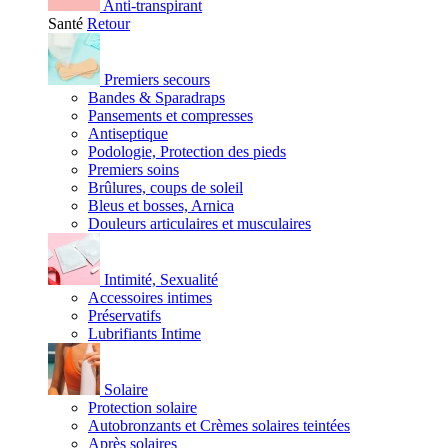
Anti-transpirant
Santé
Retour
Premiers secours
Bandes & Sparadraps
Pansements et compresses
Antiseptique
Podologie, Protection des pieds
Premiers soins
Brûlures, coups de soleil
Bleus et bosses, Arnica
Douleurs articulaires et musculaires
Intimité, Sexualité
Accessoires intimes
Préservatifs
Lubrifiants Intime
Solaire
Protection solaire
Autobronzants et Crèmes solaires teintées
Après solaires