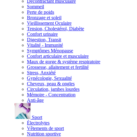
Décontractant musculaire
Sommeil
Perte de poids
Bronzage et soleil
Vieillissement Oculaire
Tension, Cholestérol, Diabète
Confort urinaire
Digestion, Transit
Vitalité - Immunité
Symptômes Ménopause
Confort articulaire et musculaire
Maux de gorge & système respiratoire
Grossesse, allaitement et fertilité
Stress, Anxiété
Gynécologie, Sexualité
Cheveux, peau & ongles
Circulation, jambes lourdes
Mémoire - Concentration
Anti-âge
Sport
Électrolytes
Vêtements de sport
Nutrition sportive