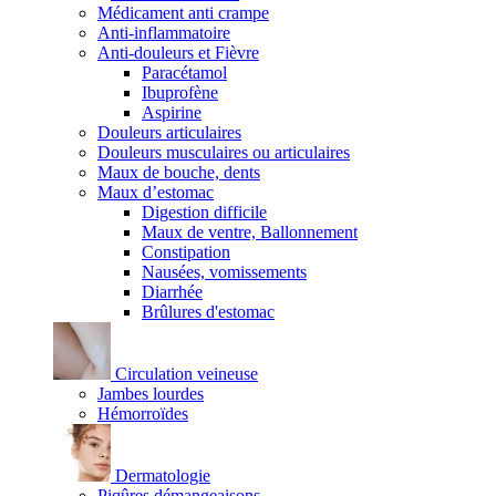
Médicament anti crampe
Anti-inflammatoire
Anti-douleurs et Fièvre
Paracétamol
Ibuprofène
Aspirine
Douleurs articulaires
Douleurs musculaires ou articulaires
Maux de bouche, dents
Maux d’estomac
Digestion difficile
Maux de ventre, Ballonnement
Constipation
Nausées, vomissements
Diarrhée
Brûlures d'estomac
Circulation veineuse
Jambes lourdes
Hémorroïdes
Dermatologie
Piqûres démangeaisons