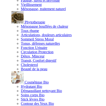
Fatigue, stress et nervosité
Vieillissement
Ménopause, traitement naturel
Phytotherapie
Ménopause bouffées de chaleur
Toux rhume
Articulations, douleurs articulaires
Sommeil Stress Moral
Tonus, défenses naturelles
Fonction Urinaire
Circulation Protection
Détox, Minceur
Transit, Confort digestif
Cholesterol
Beauté de la peau
Cosmétique Bio
Hydratant Bio
Démaquillant nettoyant Bio
Soins corps Bio
Stick lèvres Bio
Contour des Yeux Bio