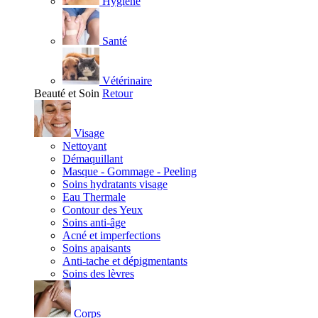
Hygiène
Santé
Vétérinaire
Beauté et Soin
Retour
Visage
Nettoyant
Démaquillant
Masque - Gommage - Peeling
Soins hydratants visage
Eau Thermale
Contour des Yeux
Soins anti-âge
Acné et imperfections
Soins apaisants
Anti-tache et dépigmentants
Soins des lèvres
Corps