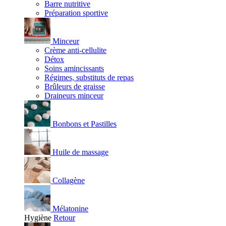
Barre nutritive
Préparation sportive
Minceur
Crème anti-cellulite
Détox
Soins amincissants
Régimes, substituts de repas
Brûleurs de graisse
Draineurs minceur
Bonbons et Pastilles
Huile de massage
Collagène
Mélatonine
Hygiène
Retour