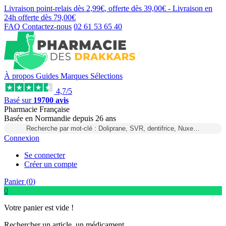
Livraison point-relais dès
2,99€
, offerte dès
39,00€
- Livraison en
24h
offerte dès
79,00€
FAQ
Contactez-nous
02 61 53 65 40
À propos
Guides
Marques
Sélections
4,7/5
Basé sur
19700 avis
Pharmacie Française
Basée
en Normandie
depuis
26 ans
Recherche par mot-clé : Doliprane, SVR, dentifrice, Nuxe…
Connexion
Se connecter
Créer un compte
Panier (
0
)
0
Votre panier est vide !
Rechercher un article, un médicament...