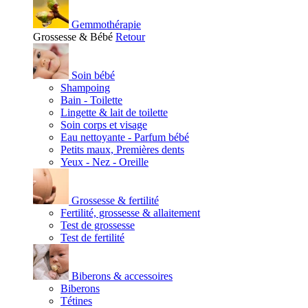
Gemmothérapie
Grossesse & Bébé
Retour
Soin bébé
Shampoing
Bain - Toilette
Lingette & lait de toilette
Soin corps et visage
Eau nettoyante - Parfum bébé
Petits maux, Premières dents
Yeux - Nez - Oreille
Grossesse & fertilité
Fertilité, grossesse & allaitement
Test de grossesse
Test de fertilité
Biberons & accessoires
Biberons
Tétines