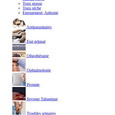
Toux grasse
Toux sèche
Enrouement, Aphonie
Antiparasitaires
Etat grippal
Oligothérapie
Ophtalmologie
Prostate
Sevrage Tabagique
Troubles urinaires