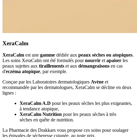
XeraCalm
XeraCalm
est une
gamme
dédiée aux
peaux sèches ou atopiques
.
Les soins XeraCalm ont été formulés pour
nourrir
et
apaiser
les
peaux sujettes aux
tiraillements
et aux
démangeaisons
en cas
d'
eczéma atopique
, par exemple.
Conçue par les Laboratoires dermatologiques
Avène
et
recommandée par les dermatologues, XeraCalm se décline en deux
lignes :
XeraCalm A.D
pour les peaux sèches les plus exigeantes,
à tendance atopique,
XeraCalm Nutrition
pour les peaux sèches à très
sèches en quête de nutrition.
La Pharmacie des Drakkars vous propose ces soins pour soulager
les épisodes de sécheresse cutanée, au juste prix.