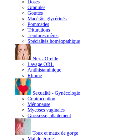
Doses
Granules
Gouttes
Macérâts glycérinés
Pommades
Triturations
Teintures mères
Spécialités homéopathique
Nez - Oreille
Lavage ORL
Antihistaminique
Rhume
Sexualité - Gynécologie
Contraception
Ménopause
Mycoses vaginales
Grossesse, allaitement
Toux et maux de gorge
Mal de gorge