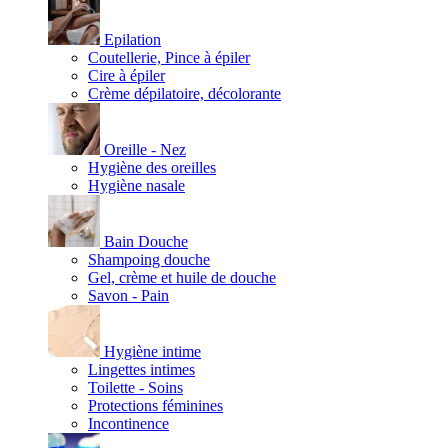
Epilation
Coutellerie, Pince à épiler
Cire à épiler
Crème dépilatoire, décolorante
Oreille - Nez
Hygiène des oreilles
Hygiène nasale
Bain Douche
Shampoing douche
Gel, crème et huile de douche
Savon - Pain
Hygiène intime
Lingettes intimes
Toilette - Soins
Protections féminines
Incontinence