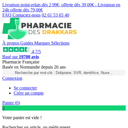
Livraison point-relais dès
2,99€
, offerte dès
39,00€
- Livraison en
24h
offerte dès
79,00€
FAQ
Contactez-nous
02 61 53 65 40
À propos
Guides
Marques
Sélections
4,7/5
Basé sur
19700 avis
Pharmacie Française
Basée
en Normandie
depuis
26 ans
Recherche par mot-clé : Doliprane, SVR, dentifrice, Nuxe…
Connexion
Se connecter
Créer un compte
Panier (
0
)
0
Votre panier est vide !
Rechercher un article, un médicament...