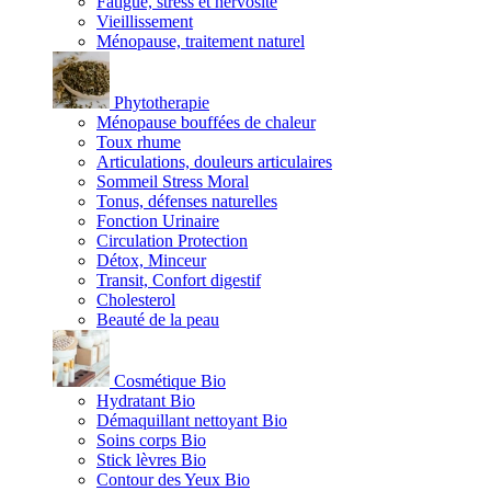
Fatigue, stress et nervosité
Vieillissement
Ménopause, traitement naturel
Phytotherapie
Ménopause bouffées de chaleur
Toux rhume
Articulations, douleurs articulaires
Sommeil Stress Moral
Tonus, défenses naturelles
Fonction Urinaire
Circulation Protection
Détox, Minceur
Transit, Confort digestif
Cholesterol
Beauté de la peau
Cosmétique Bio
Hydratant Bio
Démaquillant nettoyant Bio
Soins corps Bio
Stick lèvres Bio
Contour des Yeux Bio