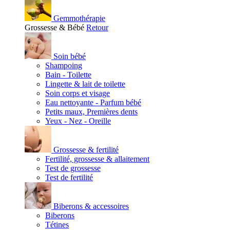
Gemmothérapie
Grossesse & Bébé
Retour
Soin bébé
Shampoing
Bain - Toilette
Lingette & lait de toilette
Soin corps et visage
Eau nettoyante - Parfum bébé
Petits maux, Premières dents
Yeux - Nez - Oreille
Grossesse & fertilité
Fertilité, grossesse & allaitement
Test de grossesse
Test de fertilité
Biberons & accessoires
Biberons
Tétines