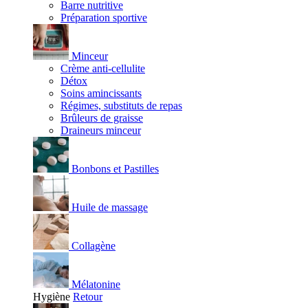
Barre nutritive
Préparation sportive
Minceur
Crème anti-cellulite
Détox
Soins amincissants
Régimes, substituts de repas
Brûleurs de graisse
Draineurs minceur
Bonbons et Pastilles
Huile de massage
Collagène
Mélatonine
Hygiène
Retour