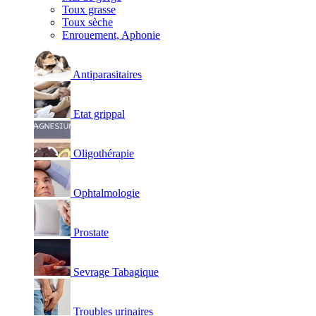
Toux grasse
Toux sèche
Enrouement, Aphonie
Antiparasitaires
Etat grippal
Oligothérapie
Ophtalmologie
Prostate
Sevrage Tabagique
Troubles urinaires