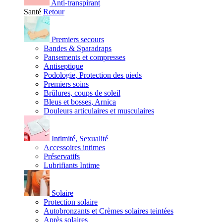
Anti-transpirant
Santé
Retour
Premiers secours
Bandes & Sparadraps
Pansements et compresses
Antiseptique
Podologie, Protection des pieds
Premiers soins
Brûlures, coups de soleil
Bleus et bosses, Arnica
Douleurs articulaires et musculaires
Intimité, Sexualité
Accessoires intimes
Préservatifs
Lubrifiants Intime
Solaire
Protection solaire
Autobronzants et Crèmes solaires teintées
Après solaires