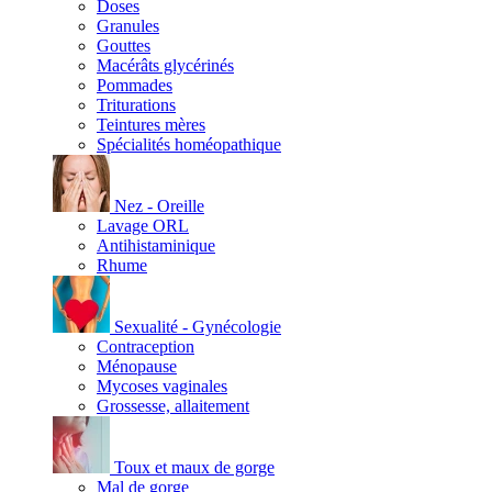
Doses
Granules
Gouttes
Macérâts glycérinés
Pommades
Triturations
Teintures mères
Spécialités homéopathique
Nez - Oreille
Lavage ORL
Antihistaminique
Rhume
Sexualité - Gynécologie
Contraception
Ménopause
Mycoses vaginales
Grossesse, allaitement
Toux et maux de gorge
Mal de gorge