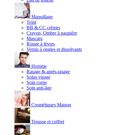
Maquillage
Teint
BB & CC crèmes
Crayon, Ombre à paupière
Mascara
Rouge à lèvres
Vernis à ongles et dissolvants
Homme
Rasage & après-rasage
Soins visage
Soin corps
Soin anti-âge
Cosmétiques Maison
Trousse et coffret