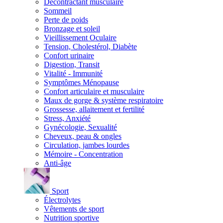
Décontractant musculaire
Sommeil
Perte de poids
Bronzage et soleil
Vieillissement Oculaire
Tension, Cholestérol, Diabète
Confort urinaire
Digestion, Transit
Vitalité - Immunité
Symptômes Ménopause
Confort articulaire et musculaire
Maux de gorge & système respiratoire
Grossesse, allaitement et fertilité
Stress, Anxiété
Gynécologie, Sexualité
Cheveux, peau & ongles
Circulation, jambes lourdes
Mémoire - Concentration
Anti-âge
Sport
Électrolytes
Vêtements de sport
Nutrition sportive