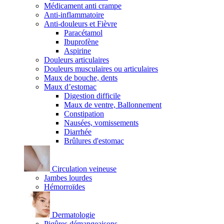
Médicament anti crampe
Anti-inflammatoire
Anti-douleurs et Fièvre
Paracétamol
Ibuprofène
Aspirine
Douleurs articulaires
Douleurs musculaires ou articulaires
Maux de bouche, dents
Maux d’estomac
Digestion difficile
Maux de ventre, Ballonnement
Constipation
Nausées, vomissements
Diarrhée
Brûlures d'estomac
Circulation veineuse
Jambes lourdes
Hémorroïdes
Dermatologie
Piqûres démangeaisons