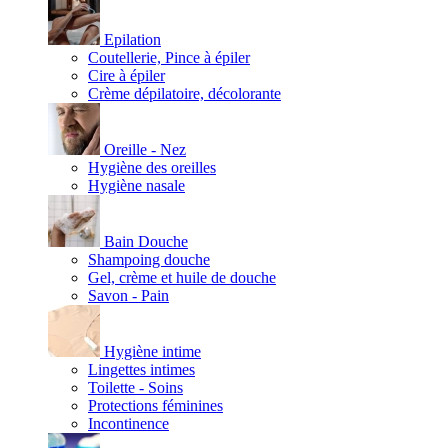
Epilation
Coutellerie, Pince à épiler
Cire à épiler
Crème dépilatoire, décolorante
Oreille - Nez
Hygiène des oreilles
Hygiène nasale
Bain Douche
Shampoing douche
Gel, crème et huile de douche
Savon - Pain
Hygiène intime
Lingettes intimes
Toilette - Soins
Protections féminines
Incontinence