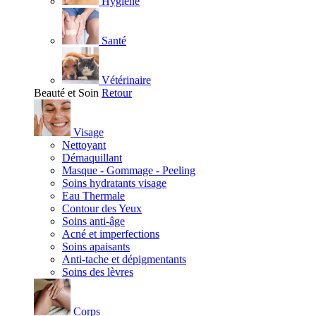
Hygiène
Santé
Vétérinaire
Beauté et Soin
Retour
Visage
Nettoyant
Démaquillant
Masque - Gommage - Peeling
Soins hydratants visage
Eau Thermale
Contour des Yeux
Soins anti-âge
Acné et imperfections
Soins apaisants
Anti-tache et dépigmentants
Soins des lèvres
Corps