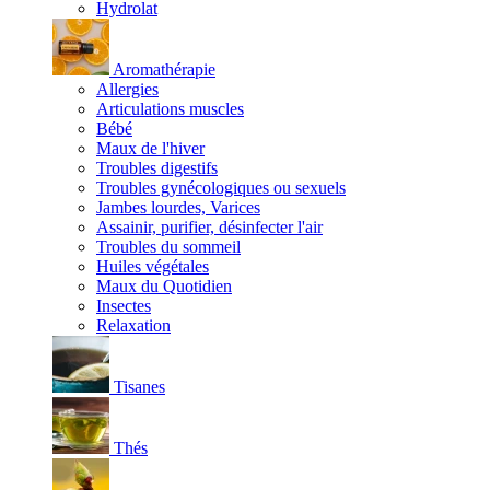
Hydrolat
Aromathérapie
Allergies
Articulations muscles
Bébé
Maux de l'hiver
Troubles digestifs
Troubles gynécologiques ou sexuels
Jambes lourdes, Varices
Assainir, purifier, désinfecter l'air
Troubles du sommeil
Huiles végétales
Maux du Quotidien
Insectes
Relaxation
Tisanes
Thés