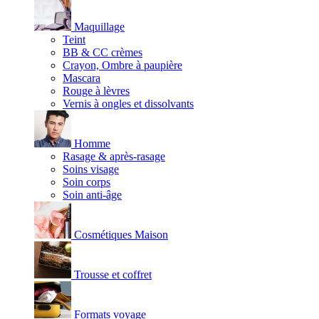
Maquillage
Teint
BB & CC crèmes
Crayon, Ombre à paupière
Mascara
Rouge à lèvres
Vernis à ongles et dissolvants
Homme
Rasage & après-rasage
Soins visage
Soin corps
Soin anti-âge
Cosmétiques Maison
Trousse et coffret
Formats voyage