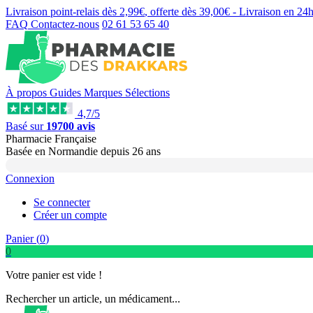
Livraison point-relais dès
2,99€
, offerte dès
39,00€
- Livraison en
24
FAQ
Contactez-nous
02 61 53 65 40
À propos
Guides
Marques
Sélections
4,7/5
Basé sur
19700 avis
Pharmacie Française
Basée
en Normandie
depuis
26 ans
Connexion
Se connecter
Créer un compte
Panier (
0
)
0
Votre panier est vide !
Rechercher un article, un médicament...