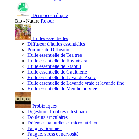
Dermocosmétique
Bio - Nature
Retour
Huiles essentielles
Diffuseur d'huiles essentielles
Produits de Diffusion
Huile essentielle de Tea tree
Huile essentielle de Ravintsara
Huile essentielle de Niaouli
Huile essentielle de Gaulthérie
Huile essentielle de Lavande Aspic
Huile essentielle de Lavande vraie et lavande fine
Huile essentielle de Menthe poivrée
Probiotiques
Digestion, Troubles intestinaux
Douleurs articulaires
Défenses naturelles et micronutrition
Fatigue, Sommeil
Fatigue, stress et nervosité