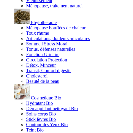
Vieillissement
Ménopause, traitement naturel
Phytotherapie
Ménopause bouffées de chaleur
Toux rhume
Articulations, douleurs articulaires
Sommeil Stress Moral
Tonus, défenses naturelles
Fonction Urinaire
Circulation Protection
Détox, Minceur
Transit, Confort digestif
Cholesterol
Beauté de la peau
Cosmétique Bio
Hydratant Bio
Démaquillant nettoyant Bio
Soins corps Bio
Stick lèvres Bio
Contour des Yeux Bio
Teint Bio