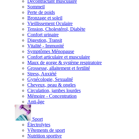
Décontractant musculaire
Sommeil
Perte de poids
Bronzage et soleil
Vieillissement Oculaire
Tension, Cholestérol, Diabète
Confort urinaire
Digestion, Transit
Vitalité - Immunité
Symptômes Ménopause
Confort articulaire et musculaire
Maux de gorge & système respiratoire
Grossesse, allaitement et fertilité
Stress, Anxiété
Gynécologie, Sexualité
Cheveux, peau & ongles
Circulation, jambes lourdes
Mémoire - Concentration
Anti-âge
Sport
Électrolytes
Vêtements de sport
Nutrition sportive