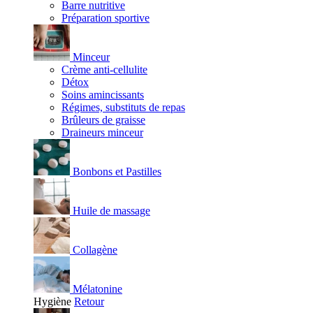
Barre nutritive
Préparation sportive
Minceur
Crème anti-cellulite
Détox
Soins amincissants
Régimes, substituts de repas
Brûleurs de graisse
Draineurs minceur
Bonbons et Pastilles
Huile de massage
Collagène
Mélatonine
Hygiène
Retour