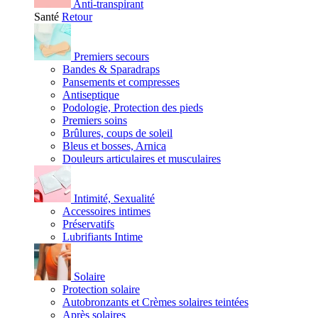
Anti-transpirant
Santé
Retour
Premiers secours
Bandes & Sparadraps
Pansements et compresses
Antiseptique
Podologie, Protection des pieds
Premiers soins
Brûlures, coups de soleil
Bleus et bosses, Arnica
Douleurs articulaires et musculaires
Intimité, Sexualité
Accessoires intimes
Préservatifs
Lubrifiants Intime
Solaire
Protection solaire
Autobronzants et Crèmes solaires teintées
Après solaires