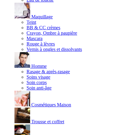
Maquillage
Teint
BB & CC crèmes
Crayon, Ombre à paupière
Mascara
Rouge à lèvres
Vernis à ongles et dissolvants
Homme
Rasage & après-rasage
Soins visage
Soin corps
Soin anti-âge
Cosmétiques Maison
Trousse et coffret