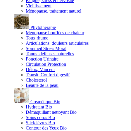
Fatigue, stress et nervosité
Vieillissement
Ménopause, traitement naturel
Phytotherapie
Ménopause bouffées de chaleur
Toux rhume
Articulations, douleurs articulaires
Sommeil Stress Moral
Tonus, défenses naturelles
Fonction Urinaire
Circulation Protection
Détox, Minceur
Transit, Confort digestif
Cholesterol
Beauté de la peau
Cosmétique Bio
Hydratant Bio
Démaquillant nettoyant Bio
Soins corps Bio
Stick lèvres Bio
Contour des Yeux Bio