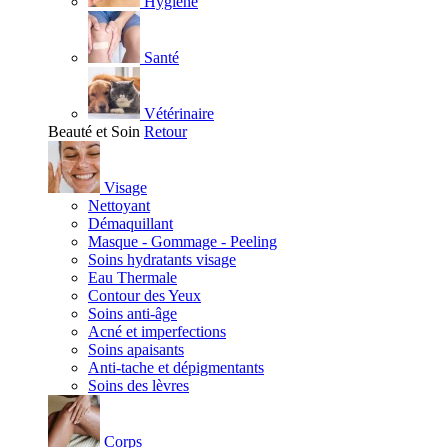
Hygiène
Santé
Vétérinaire
Beauté et Soin
Retour
Visage
Nettoyant
Démaquillant
Masque - Gommage - Peeling
Soins hydratants visage
Eau Thermale
Contour des Yeux
Soins anti-âge
Acné et imperfections
Soins apaisants
Anti-tache et dépigmentants
Soins des lèvres
Corps