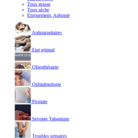
Toux grasse
Toux sèche
Enrouement, Aphonie
Antiparasitaires
Etat grippal
Oligothérapie
Ophtalmologie
Prostate
Sevrage Tabagique
Troubles urinaires