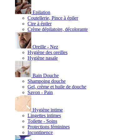
Epilation
Coutellerie, Pince à épiler
Cire à épiler
Crème dépilatoire, décolorante
Oreille - Nez
Hygiène des oreilles
Hygiène nasale
Bain Douche
Shampoing douche
Gel, crème et huile de douche
Savon - Pain
Hygiène intime
Lingettes intimes
Toilette - Soins
Protections féminines
Incontinence