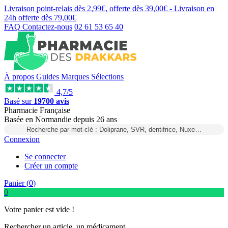
Livraison point-relais dès
2,99€
, offerte dès
39,00€
- Livraison en
24h
offerte dès
79,00€
FAQ
Contactez-nous
02 61 53 65 40
À propos
Guides
Marques
Sélections
4,7/5
Basé sur
19700 avis
Pharmacie Française
Basée
en Normandie
depuis
26 ans
Recherche par mot-clé : Doliprane, SVR, dentifrice, Nuxe…
Connexion
Se connecter
Créer un compte
Panier (
0
)
0
Votre panier est vide !
Rechercher un article, un médicament...