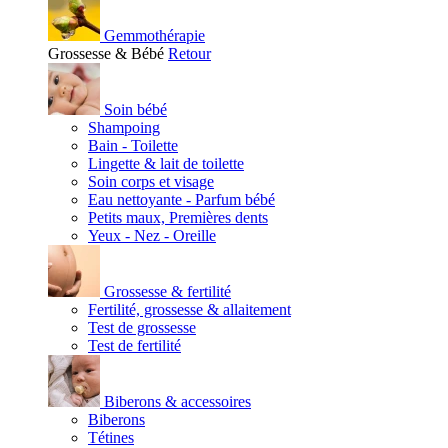
Gemmothérapie
Grossesse & Bébé
Retour
Soin bébé
Shampoing
Bain - Toilette
Lingette & lait de toilette
Soin corps et visage
Eau nettoyante - Parfum bébé
Petits maux, Premières dents
Yeux - Nez - Oreille
Grossesse & fertilité
Fertilité, grossesse & allaitement
Test de grossesse
Test de fertilité
Biberons & accessoires
Biberons
Tétines