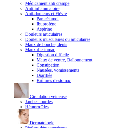
Médicament anti crampe
Anti-inflammatoire
Anti-douleurs et Fièvre
Paracétamol
Ibuprofène
Aspirine
Douleurs articulaires
Douleurs musculaires ou articulaires
Maux de bouche, dents
Maux d’estomac
Digestion difficile
Maux de ventre, Ballonnement
Constipation
Nausées, vomissements
Diarrhée
Brûlures d'estomac
Circulation veineuse
Jambes lourdes
Hémorroïdes
Dermatologie
Piqûres démangeaisons