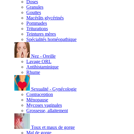
Doses
Granules
Gouttes
Macérâts glycérinés
Pommades
Triturations
Teintures mères
Spécialités homéopathique
Nez - Oreille
Lavage ORL
Antihistaminique
Rhume
Sexualité - Gynécologie
Contraception
Ménopause
Mycoses vaginales
Grossesse, allaitement
Toux et maux de gorge
Mal de gorge