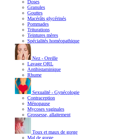
Doses
Granules
Gouttes
Macérâts glycérinés
Pommades
Triturations
Teintures mères
Spécialités homéopathique
Nez - Oreille
Lavage ORL
Antihistaminique
Rhume
Sexualité - Gynécologie
Contraception
Ménopause
Mycoses vaginales
Grossesse, allaitement
Toux et maux de gorge
Mal de gorge