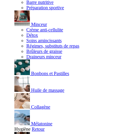
Barre nutritive
Préparation sportive
Minceur
Crème anti-cellulite
Détox
Soins amincissants
Régimes, substituts de repas
Brûleurs de graisse
Draineurs minceur
Bonbons et Pastilles
Huile de massage
Collagène
Mélatonine
Hygiène
Retour