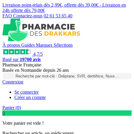
Livraison point-relais dès
2,99€
, offerte dès
39,00€
- Livraison en
24h
offerte dès
79,00€
FAQ
Contactez-nous
02 61 53 65 40
À propos
Guides
Marques
Sélections
4,7/5
Basé sur
19700 avis
Pharmacie Française
Basée
en Normandie
depuis
26 ans
Recherche par mot-clé : Doliprane, SVR, dentifrice, Nuxe…
Connexion
Se connecter
Créer un compte
Panier (
0
)
0
Votre panier est vide !
Rechercher un article, un médicament...