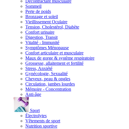
Décontractant musculaire
Sommeil
Perte de poids
Bronzage et soleil
Vieillissement Oculaire
Tension, Cholestérol, Diabète
Confort urinaire
Digestion, Transit
Vitalité - Immunité
Symptômes Ménopause
Confort articulaire et musculaire
Maux de gorge & système respiratoire
Grossesse, allaitement et fertilité
Stress, Anxiété
Gynécologie, Sexualité
Cheveux, peau & ongles
Circulation, jambes lourdes
Mémoire - Concentration
Anti-âge
Sport
Électrolytes
Vêtements de sport
Nutrition sportive