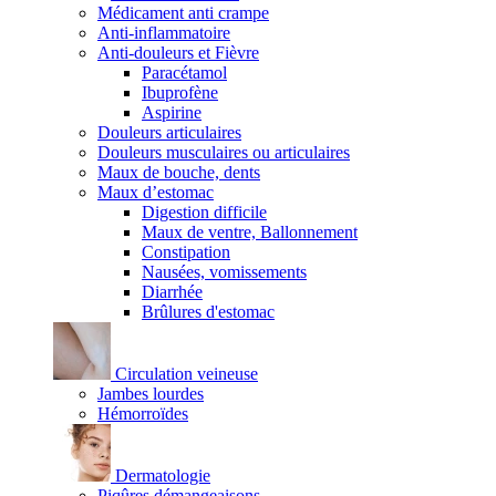
Médicament anti crampe
Anti-inflammatoire
Anti-douleurs et Fièvre
Paracétamol
Ibuprofène
Aspirine
Douleurs articulaires
Douleurs musculaires ou articulaires
Maux de bouche, dents
Maux d’estomac
Digestion difficile
Maux de ventre, Ballonnement
Constipation
Nausées, vomissements
Diarrhée
Brûlures d'estomac
Circulation veineuse
Jambes lourdes
Hémorroïdes
Dermatologie
Piqûres démangeaisons