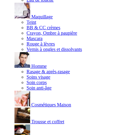
Maquillage
Teint
BB & CC crèmes
Crayon, Ombre à paupière
Mascara
Rouge à lèvres
Vernis à ongles et dissolvants
Homme
Rasage & après-rasage
Soins visage
Soin corps
Soin anti-âge
Cosmétiques Maison
Trousse et coffret