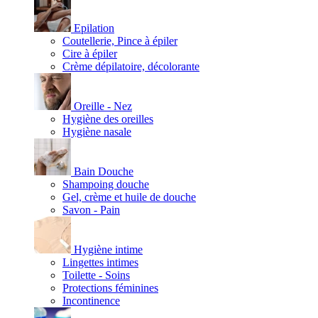
Epilation
Coutellerie, Pince à épiler
Cire à épiler
Crème dépilatoire, décolorante
Oreille - Nez
Hygiène des oreilles
Hygiène nasale
Bain Douche
Shampoing douche
Gel, crème et huile de douche
Savon - Pain
Hygiène intime
Lingettes intimes
Toilette - Soins
Protections féminines
Incontinence