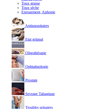
Toux grasse
Toux sèche
Enrouement, Aphonie
Antiparasitaires
Etat grippal
Oligothérapie
Ophtalmologie
Prostate
Sevrage Tabagique
Troubles urinaires