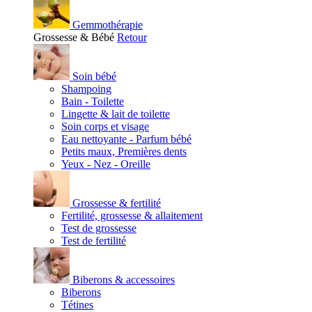
Gemmothérapie
Grossesse & Bébé
Retour
Soin bébé
Shampoing
Bain - Toilette
Lingette & lait de toilette
Soin corps et visage
Eau nettoyante - Parfum bébé
Petits maux, Premières dents
Yeux - Nez - Oreille
Grossesse & fertilité
Fertilité, grossesse & allaitement
Test de grossesse
Test de fertilité
Biberons & accessoires
Biberons
Tétines