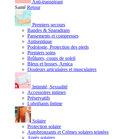
Anti-transpirant
Santé
Retour
Premiers secours
Bandes & Sparadraps
Pansements et compresses
Antiseptique
Podologie, Protection des pieds
Premiers soins
Brûlures, coups de soleil
Bleus et bosses, Arnica
Douleurs articulaires et musculaires
Intimité, Sexualité
Accessoires intimes
Préservatifs
Lubrifiants Intime
Solaire
Protection solaire
Autobronzants et Crèmes solaires teintées
Après solaires