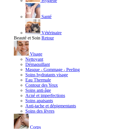
Hygiène
Santé
Vétérinaire
Beauté et Soin
Retour
Visage
Nettoyant
Démaquillant
Masque - Gommage - Peeling
Soins hydratants visage
Eau Thermale
Contour des Yeux
Soins anti-âge
Acné et imperfections
Soins apaisants
Anti-tache et dépigmentants
Soins des lèvres
Corps