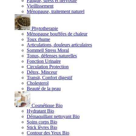
Fatigue, stress et nervosité
Vieillissement
Ménopause, traitement naturel
Phytotherapie
Ménopause bouffées de chaleur
Toux rhume
Articulations, douleurs articulaires
Sommeil Stress Moral
Tonus, défenses naturelles
Fonction Urinaire
Circulation Protection
Détox, Minceur
Transit, Confort digestif
Cholesterol
Beauté de la peau
Cosmétique Bio
Hydratant Bio
Démaquillant nettoyant Bio
Soins corps Bio
Stick lèvres Bio
Contour des Yeux Bio