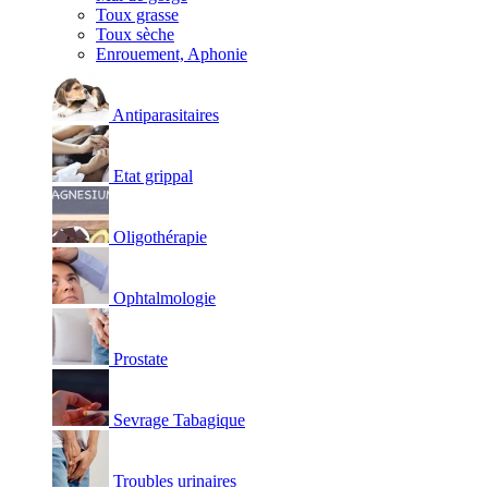
Toux grasse
Toux sèche
Enrouement, Aphonie
Antiparasitaires
Etat grippal
Oligothérapie
Ophtalmologie
Prostate
Sevrage Tabagique
Troubles urinaires