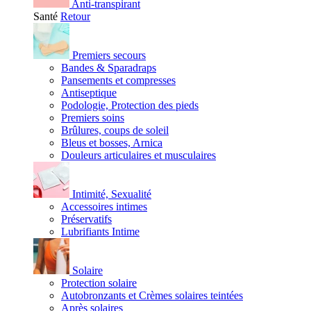
Anti-transpirant
Santé
Retour
Premiers secours
Bandes & Sparadraps
Pansements et compresses
Antiseptique
Podologie, Protection des pieds
Premiers soins
Brûlures, coups de soleil
Bleus et bosses, Arnica
Douleurs articulaires et musculaires
Intimité, Sexualité
Accessoires intimes
Préservatifs
Lubrifiants Intime
Solaire
Protection solaire
Autobronzants et Crèmes solaires teintées
Après solaires