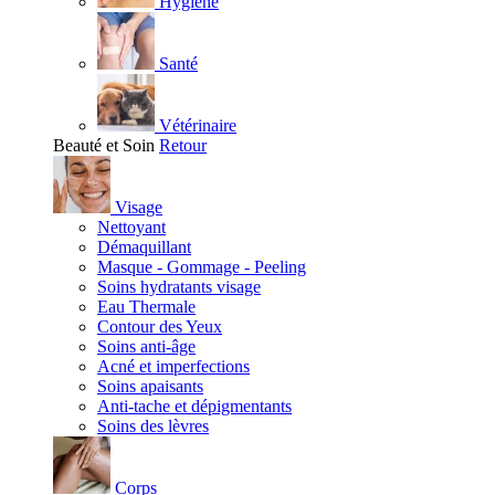
Hygiène
Santé
Vétérinaire
Beauté et Soin
Retour
Visage
Nettoyant
Démaquillant
Masque - Gommage - Peeling
Soins hydratants visage
Eau Thermale
Contour des Yeux
Soins anti-âge
Acné et imperfections
Soins apaisants
Anti-tache et dépigmentants
Soins des lèvres
Corps