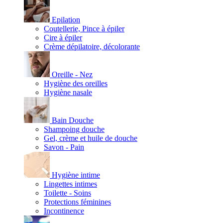
Epilation
Coutellerie, Pince à épiler
Cire à épiler
Crème dépilatoire, décolorante
Oreille - Nez
Hygiène des oreilles
Hygiène nasale
Bain Douche
Shampoing douche
Gel, crème et huile de douche
Savon - Pain
Hygiène intime
Lingettes intimes
Toilette - Soins
Protections féminines
Incontinence