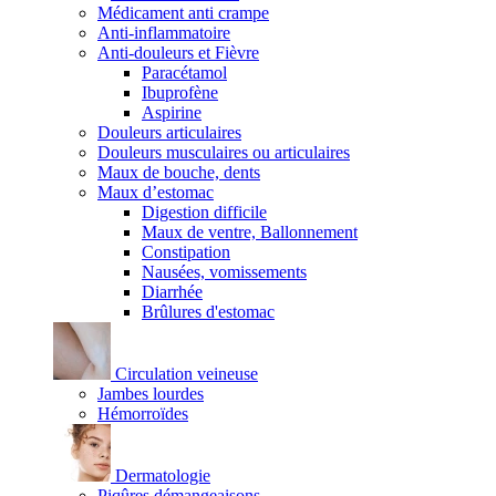
Médicament anti crampe
Anti-inflammatoire
Anti-douleurs et Fièvre
Paracétamol
Ibuprofène
Aspirine
Douleurs articulaires
Douleurs musculaires ou articulaires
Maux de bouche, dents
Maux d’estomac
Digestion difficile
Maux de ventre, Ballonnement
Constipation
Nausées, vomissements
Diarrhée
Brûlures d'estomac
Circulation veineuse
Jambes lourdes
Hémorroïdes
Dermatologie
Piqûres démangeaisons