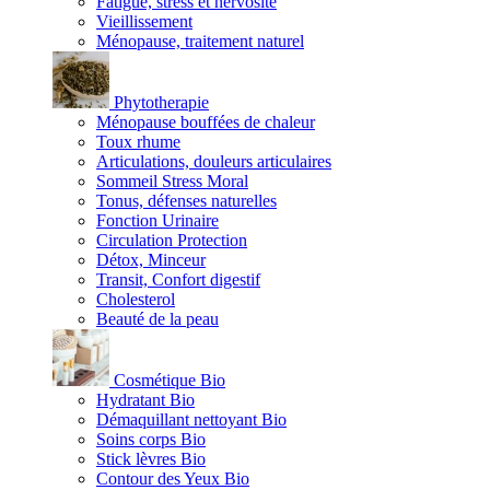
Fatigue, stress et nervosité
Vieillissement
Ménopause, traitement naturel
Phytotherapie
Ménopause bouffées de chaleur
Toux rhume
Articulations, douleurs articulaires
Sommeil Stress Moral
Tonus, défenses naturelles
Fonction Urinaire
Circulation Protection
Détox, Minceur
Transit, Confort digestif
Cholesterol
Beauté de la peau
Cosmétique Bio
Hydratant Bio
Démaquillant nettoyant Bio
Soins corps Bio
Stick lèvres Bio
Contour des Yeux Bio