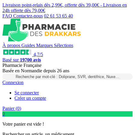
Livraison point-relais dès
2,99€
, offerte dès
39,00€
- Livraison en
24h
offerte dès
79,00€
FAQ
Contactez-nous
02 61 53 65 40
À propos
Guides
Marques
Sélections
4,7/5
Basé sur
19700 avis
Pharmacie Française
Basée
en Normandie
depuis
26 ans
Recherche par mot-clé : Doliprane, SVR, dentifrice, Nuxe…
Connexion
Se connecter
Créer un compte
Panier (
0
)
0
Votre panier est vide !
Rechercher un article, un médicament...