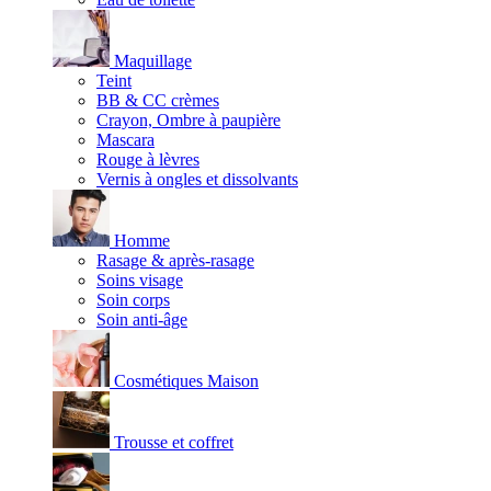
Maquillage
Teint
BB & CC crèmes
Crayon, Ombre à paupière
Mascara
Rouge à lèvres
Vernis à ongles et dissolvants
Homme
Rasage & après-rasage
Soins visage
Soin corps
Soin anti-âge
Cosmétiques Maison
Trousse et coffret