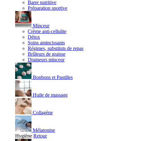
Barre nutritive
Préparation sportive
Minceur
Crème anti-cellulite
Détox
Soins amincissants
Régimes, substituts de repas
Brûleurs de graisse
Draineurs minceur
Bonbons et Pastilles
Huile de massage
Collagène
Mélatonine
Hygiène
Retour