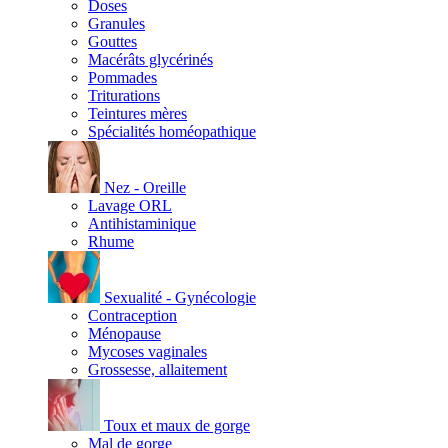
Doses
Granules
Gouttes
Macérâts glycérinés
Pommades
Triturations
Teintures mères
Spécialités homéopathique
Nez - Oreille
Lavage ORL
Antihistaminique
Rhume
Sexualité - Gynécologie
Contraception
Ménopause
Mycoses vaginales
Grossesse, allaitement
Toux et maux de gorge
Mal de gorge