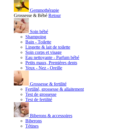
Gemmothérapie
Grossesse & Bébé
Retour
Soin bébé
Shampoing
Bain - Toilette
Lingette & lait de toilette
Soin corps et visage
Eau nettoyante - Parfum bébé
Petits maux, Premières dents
Yeux - Nez - Oreille
Grossesse & fertilité
Fertilité, grossesse & allaitement
Test de grossesse
Test de fertilité
Biberons & accessoires
Biberons
Tétines