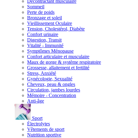
Décontractant musculaire
Sommeil
Perte de poids
Bronzage et soleil
Vieillissement Oculaire
Tension, Cholestérol, Diabète
Confort urinaire
Digestion, Transit
Vitalité - Immunité
Symptômes Ménopause
Confort articulaire et musculaire
Maux de gorge & système respiratoire
Grossesse, allaitement et fertilité
Stress, Anxiété
Gynécologie, Sexualité
Cheveux, peau & ongles
Circulation, jambes lourdes
Mémoire - Concentration
Anti-âge
Sport
Électrolytes
Vêtements de sport
Nutrition sportive