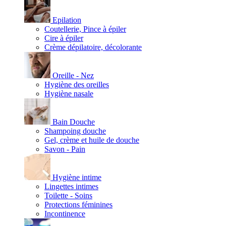
Epilation
Coutellerie, Pince à épiler
Cire à épiler
Crème dépilatoire, décolorante
Oreille - Nez
Hygiène des oreilles
Hygiène nasale
Bain Douche
Shampoing douche
Gel, crème et huile de douche
Savon - Pain
Hygiène intime
Lingettes intimes
Toilette - Soins
Protections féminines
Incontinence