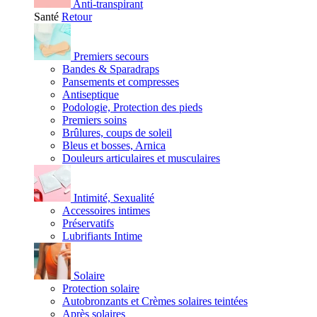
Anti-transpirant
Santé
Retour
Premiers secours
Bandes & Sparadraps
Pansements et compresses
Antiseptique
Podologie, Protection des pieds
Premiers soins
Brûlures, coups de soleil
Bleus et bosses, Arnica
Douleurs articulaires et musculaires
Intimité, Sexualité
Accessoires intimes
Préservatifs
Lubrifiants Intime
Solaire
Protection solaire
Autobronzants et Crèmes solaires teintées
Après solaires