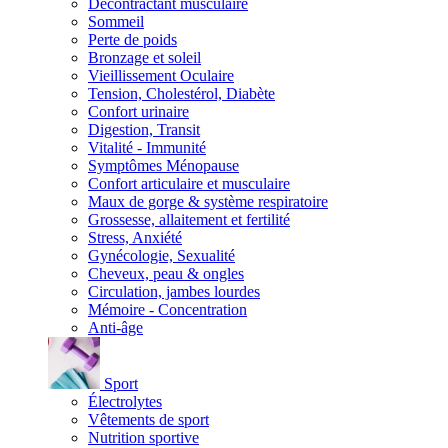
Décontractant musculaire
Sommeil
Perte de poids
Bronzage et soleil
Vieillissement Oculaire
Tension, Cholestérol, Diabète
Confort urinaire
Digestion, Transit
Vitalité - Immunité
Symptômes Ménopause
Confort articulaire et musculaire
Maux de gorge & système respiratoire
Grossesse, allaitement et fertilité
Stress, Anxiété
Gynécologie, Sexualité
Cheveux, peau & ongles
Circulation, jambes lourdes
Mémoire - Concentration
Anti-âge
Sport
Électrolytes
Vêtements de sport
Nutrition sportive