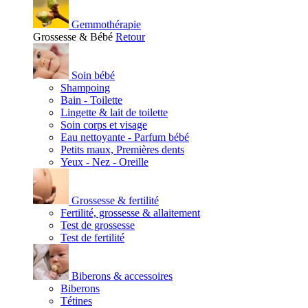
Gemmothérapie
Grossesse & Bébé
Retour
Soin bébé
Shampoing
Bain - Toilette
Lingette & lait de toilette
Soin corps et visage
Eau nettoyante - Parfum bébé
Petits maux, Premières dents
Yeux - Nez - Oreille
Grossesse & fertilité
Fertilité, grossesse & allaitement
Test de grossesse
Test de fertilité
Biberons & accessoires
Biberons
Tétines