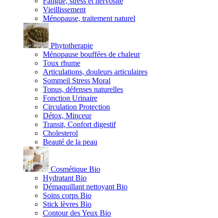
Fatigue, stress et nervosité
Vieillissement
Ménopause, traitement naturel
Phytotherapie
Ménopause bouffées de chaleur
Toux rhume
Articulations, douleurs articulaires
Sommeil Stress Moral
Tonus, défenses naturelles
Fonction Urinaire
Circulation Protection
Détox, Minceur
Transit, Confort digestif
Cholesterol
Beauté de la peau
Cosmétique Bio
Hydratant Bio
Démaquillant nettoyant Bio
Soins corps Bio
Stick lèvres Bio
Contour des Yeux Bio