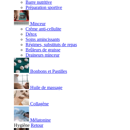
Barre nutritive
Préparation sportive
Minceur
Crème anti-cellulite
Détox
Soins amincissants
Régimes, substituts de repas
Brûleurs de graisse
Draineurs minceur
Bonbons et Pastilles
Huile de massage
Collagène
Mélatonine
Hygiène
Retour