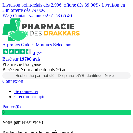
Livraison point-relais dès
2,99€
, offerte dès
39,00€
- Livraison en
24h
offerte dès
79,00€
FAQ
Contactez-nous
02 61 53 65 40
À propos
Guides
Marques
Sélections
4,7/5
Basé sur
19700 avis
Pharmacie Française
Basée
en Normandie
depuis
26 ans
Recherche par mot-clé : Doliprane, SVR, dentifrice, Nuxe…
Connexion
Se connecter
Créer un compte
Panier (
0
)
0
Votre panier est vide !
Rechercher un article, un médicament...