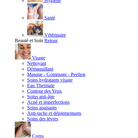
Hygiène
Santé
Vétérinaire
Beauté et Soin
Retour
Visage
Nettoyant
Démaquillant
Masque - Gommage - Peeling
Soins hydratants visage
Eau Thermale
Contour des Yeux
Soins anti-âge
Acné et imperfections
Soins apaisants
Anti-tache et dépigmentants
Soins des lèvres
Corps