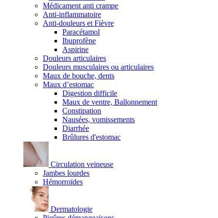
Médicament anti crampe
Anti-inflammatoire
Anti-douleurs et Fièvre
Paracétamol
Ibuprofène
Aspirine
Douleurs articulaires
Douleurs musculaires ou articulaires
Maux de bouche, dents
Maux d’estomac
Digestion difficile
Maux de ventre, Ballonnement
Constipation
Nausées, vomissements
Diarrhée
Brûlures d'estomac
Circulation veineuse
Jambes lourdes
Hémorroïdes
Dermatologie
Piqûres démangeaisons