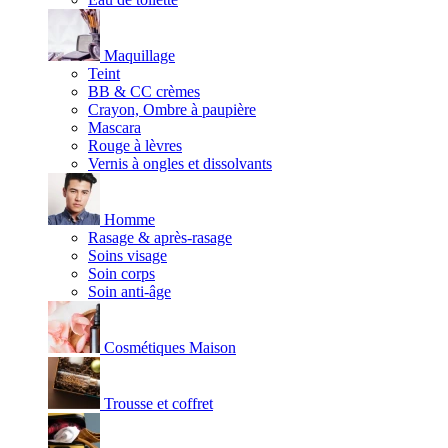
Maquillage
Teint
BB & CC crèmes
Crayon, Ombre à paupière
Mascara
Rouge à lèvres
Vernis à ongles et dissolvants
Homme
Rasage & après-rasage
Soins visage
Soin corps
Soin anti-âge
Cosmétiques Maison
Trousse et coffret