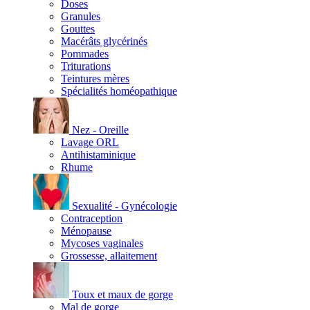
Doses
Granules
Gouttes
Macérâts glycérinés
Pommades
Triturations
Teintures mères
Spécialités homéopathique
Nez - Oreille
Lavage ORL
Antihistaminique
Rhume
Sexualité - Gynécologie
Contraception
Ménopause
Mycoses vaginales
Grossesse, allaitement
Toux et maux de gorge
Mal de gorge