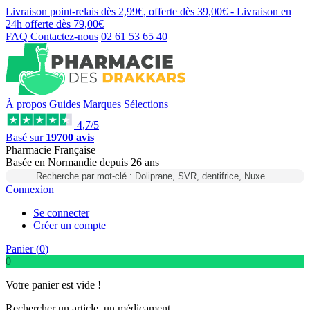
Livraison point-relais dès
2,99€
, offerte dès
39,00€
- Livraison en
24h
offerte dès
79,00€
FAQ
Contactez-nous
02 61 53 65 40
À propos
Guides
Marques
Sélections
4,7/5
Basé sur
19700 avis
Pharmacie Française
Basée
en Normandie
depuis
26 ans
Recherche par mot-clé : Doliprane, SVR, dentifrice, Nuxe…
Connexion
Se connecter
Créer un compte
Panier (
0
)
0
Votre panier est vide !
Rechercher un article, un médicament...