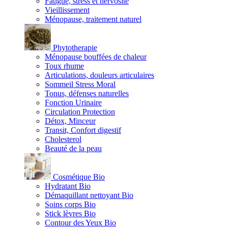
Fatigue, stress et nervosité
Vieillissement
Ménopause, traitement naturel
Phytotherapie
Ménopause bouffées de chaleur
Toux rhume
Articulations, douleurs articulaires
Sommeil Stress Moral
Tonus, défenses naturelles
Fonction Urinaire
Circulation Protection
Détox, Minceur
Transit, Confort digestif
Cholesterol
Beauté de la peau
Cosmétique Bio
Hydratant Bio
Démaquillant nettoyant Bio
Soins corps Bio
Stick lèvres Bio
Contour des Yeux Bio