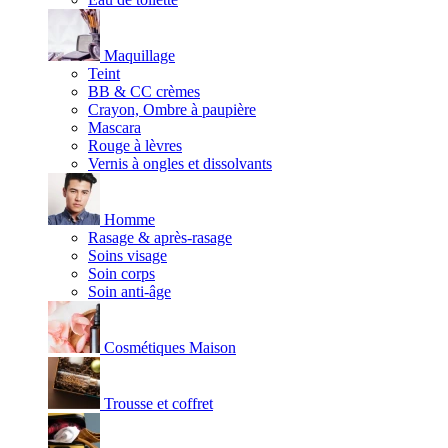
Maquillage
Teint
BB & CC crèmes
Crayon, Ombre à paupière
Mascara
Rouge à lèvres
Vernis à ongles et dissolvants
Homme
Rasage & après-rasage
Soins visage
Soin corps
Soin anti-âge
Cosmétiques Maison
Trousse et coffret