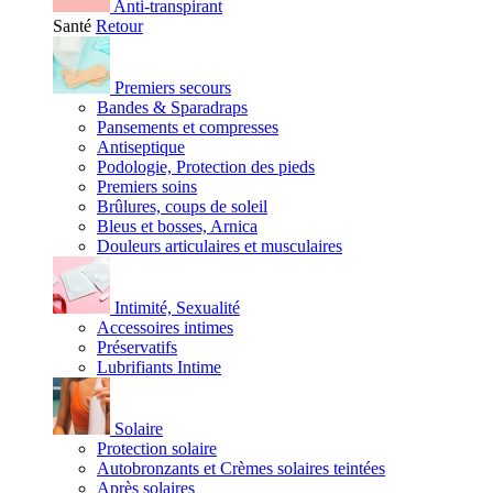
Anti-transpirant
Santé
Retour
Premiers secours
Bandes & Sparadraps
Pansements et compresses
Antiseptique
Podologie, Protection des pieds
Premiers soins
Brûlures, coups de soleil
Bleus et bosses, Arnica
Douleurs articulaires et musculaires
Intimité, Sexualité
Accessoires intimes
Préservatifs
Lubrifiants Intime
Solaire
Protection solaire
Autobronzants et Crèmes solaires teintées
Après solaires