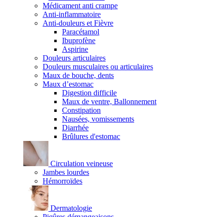
Médicament anti crampe
Anti-inflammatoire
Anti-douleurs et Fièvre
Paracétamol
Ibuprofène
Aspirine
Douleurs articulaires
Douleurs musculaires ou articulaires
Maux de bouche, dents
Maux d’estomac
Digestion difficile
Maux de ventre, Ballonnement
Constipation
Nausées, vomissements
Diarrhée
Brûlures d'estomac
Circulation veineuse
Jambes lourdes
Hémorroïdes
Dermatologie
Piqûres démangeaisons