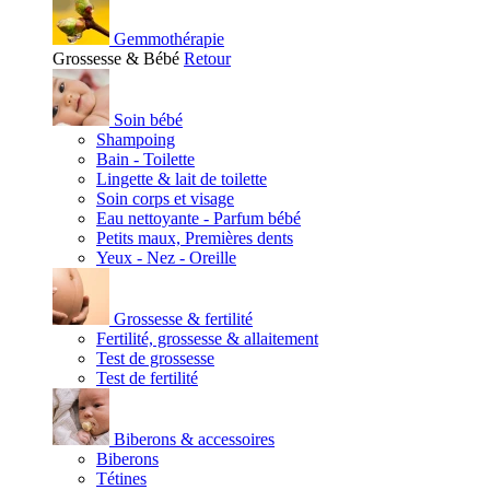
Gemmothérapie
Grossesse & Bébé
Retour
Soin bébé
Shampoing
Bain - Toilette
Lingette & lait de toilette
Soin corps et visage
Eau nettoyante - Parfum bébé
Petits maux, Premières dents
Yeux - Nez - Oreille
Grossesse & fertilité
Fertilité, grossesse & allaitement
Test de grossesse
Test de fertilité
Biberons & accessoires
Biberons
Tétines