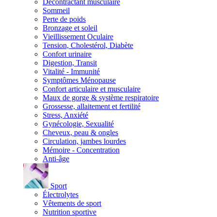
Décontractant musculaire
Sommeil
Perte de poids
Bronzage et soleil
Vieillissement Oculaire
Tension, Cholestérol, Diabète
Confort urinaire
Digestion, Transit
Vitalité - Immunité
Symptômes Ménopause
Confort articulaire et musculaire
Maux de gorge & système respiratoire
Grossesse, allaitement et fertilité
Stress, Anxiété
Gynécologie, Sexualité
Cheveux, peau & ongles
Circulation, jambes lourdes
Mémoire - Concentration
Anti-âge
Sport
Électrolytes
Vêtements de sport
Nutrition sportive