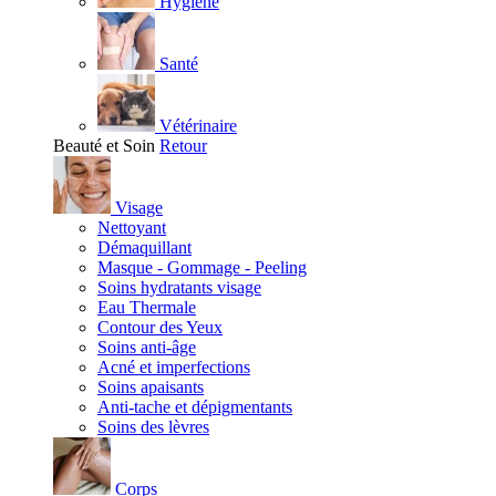
Hygiène
Santé
Vétérinaire
Beauté et Soin
Retour
Visage
Nettoyant
Démaquillant
Masque - Gommage - Peeling
Soins hydratants visage
Eau Thermale
Contour des Yeux
Soins anti-âge
Acné et imperfections
Soins apaisants
Anti-tache et dépigmentants
Soins des lèvres
Corps