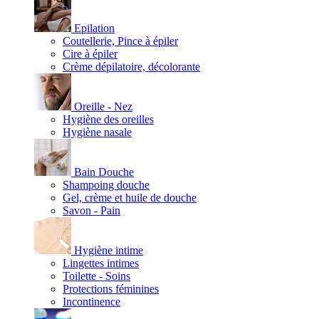
Epilation
Coutellerie, Pince à épiler
Cire à épiler
Crème dépilatoire, décolorante
Oreille - Nez
Hygiène des oreilles
Hygiène nasale
Bain Douche
Shampoing douche
Gel, crème et huile de douche
Savon - Pain
Hygiène intime
Lingettes intimes
Toilette - Soins
Protections féminines
Incontinence