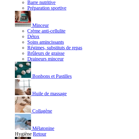
Barre nutritive
Préparation sportive
Minceur
Crème anti-cellulite
Détox
Soins amincissants
Régimes, substituts de repas
Brûleurs de graisse
Draineurs minceur
Bonbons et Pastilles
Huile de massage
Collagène
Mélatonine
Hygiène
Retour