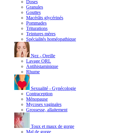
Doses
Granules
Gouttes
Macérâts glycérinés
Pommades
Triturations
Teintures mères
Spécialités homéopathique
Nez - Oreille
Lavage ORL
Antihistaminique
Rhume
Sexualité - Gynécologie
Contraception
Ménopause
Mycoses vaginales
Grossesse, allaitement
Toux et maux de gorge
Mal de gorge