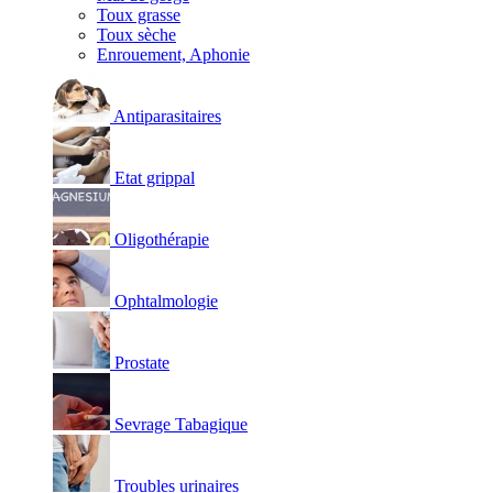
Toux grasse
Toux sèche
Enrouement, Aphonie
Antiparasitaires
Etat grippal
Oligothérapie
Ophtalmologie
Prostate
Sevrage Tabagique
Troubles urinaires