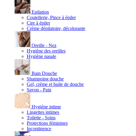
Epilation
Coutellerie, Pince à épiler
Cire à épiler
Crème dépilatoire, décolorante
Oreille - Nez
Hygiène des oreilles
Hygiène nasale
Bain Douche
Shampoing douche
Gel, crème et huile de douche
Savon - Pain
Hygiène intime
Lingettes intimes
Toilette - Soins
Protections féminines
Incontinence