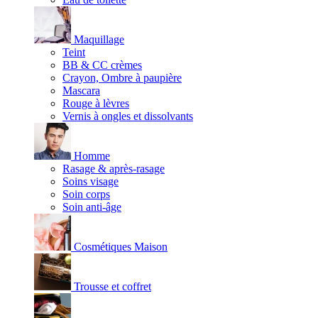
Maquillage
Teint
BB & CC crèmes
Crayon, Ombre à paupière
Mascara
Rouge à lèvres
Vernis à ongles et dissolvants
Homme
Rasage & après-rasage
Soins visage
Soin corps
Soin anti-âge
Cosmétiques Maison
Trousse et coffret