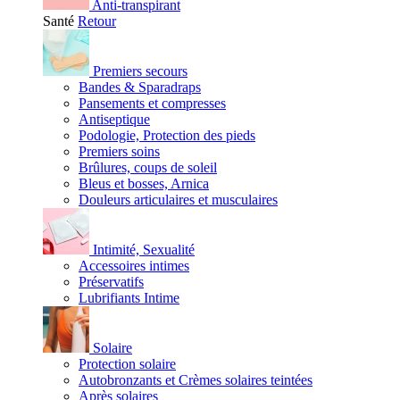
Anti-transpirant
Santé
Retour
Premiers secours
Bandes & Sparadraps
Pansements et compresses
Antiseptique
Podologie, Protection des pieds
Premiers soins
Brûlures, coups de soleil
Bleus et bosses, Arnica
Douleurs articulaires et musculaires
Intimité, Sexualité
Accessoires intimes
Préservatifs
Lubrifiants Intime
Solaire
Protection solaire
Autobronzants et Crèmes solaires teintées
Après solaires