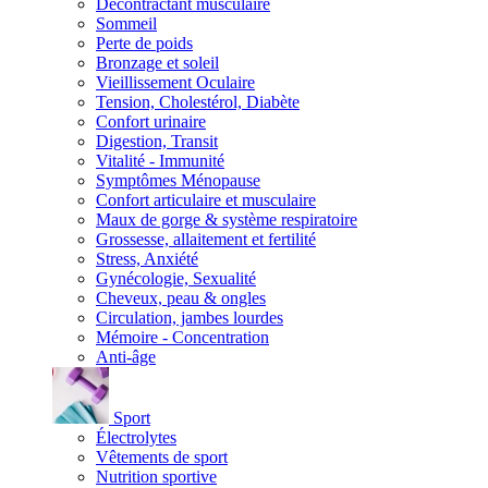
Décontractant musculaire
Sommeil
Perte de poids
Bronzage et soleil
Vieillissement Oculaire
Tension, Cholestérol, Diabète
Confort urinaire
Digestion, Transit
Vitalité - Immunité
Symptômes Ménopause
Confort articulaire et musculaire
Maux de gorge & système respiratoire
Grossesse, allaitement et fertilité
Stress, Anxiété
Gynécologie, Sexualité
Cheveux, peau & ongles
Circulation, jambes lourdes
Mémoire - Concentration
Anti-âge
Sport
Électrolytes
Vêtements de sport
Nutrition sportive