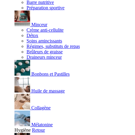
Barre nutritive
Préparation sportive
Minceur
Crème anti-cellulite
Détox
Soins amincissants
Régimes, substituts de repas
Brûleurs de graisse
Draineurs minceur
Bonbons et Pastilles
Huile de massage
Collagène
Mélatonine
Hygiène
Retour