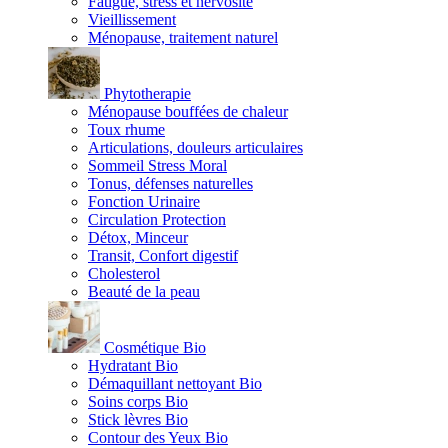
Fatigue, stress et nervosité
Vieillissement
Ménopause, traitement naturel
Phytotherapie
Ménopause bouffées de chaleur
Toux rhume
Articulations, douleurs articulaires
Sommeil Stress Moral
Tonus, défenses naturelles
Fonction Urinaire
Circulation Protection
Détox, Minceur
Transit, Confort digestif
Cholesterol
Beauté de la peau
Cosmétique Bio
Hydratant Bio
Démaquillant nettoyant Bio
Soins corps Bio
Stick lèvres Bio
Contour des Yeux Bio