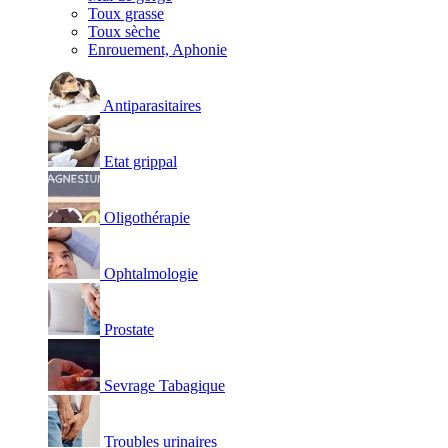
Toux grasse
Toux sèche
Enrouement, Aphonie
Antiparasitaires
Etat grippal
Oligothérapie
Ophtalmologie
Prostate
Sevrage Tabagique
Troubles urinaires