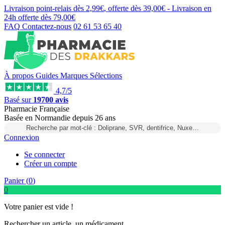
Livraison point-relais dès
2,99€
, offerte dès
39,00€
- Livraison en
24h
offerte dès
79,00€
FAQ
Contactez-nous
02 61 53 65 40
À propos
Guides
Marques
Sélections
4,7/5
Basé sur
19700 avis
Pharmacie Française
Basée
en Normandie
depuis
26 ans
Recherche par mot-clé : Doliprane, SVR, dentifrice, Nuxe…
Connexion
Se connecter
Créer un compte
Panier (
0
)
0
Votre panier est vide !
Rechercher un article, un médicament...