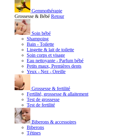
Gemmothérapie
Grossesse & Bébé
Retour
Soin bébé
Shampoing
Bain - Toilette
Lingette & lait de toilette
Soin corps et visage
Eau nettoyante - Parfum bébé
Petits maux, Premières dents
Yeux - Nez - Oreille
Grossesse & fertilité
Fertilité, grossesse & allaitement
Test de grossesse
Test de fertilité
Biberons & accessoires
Biberons
Tétines