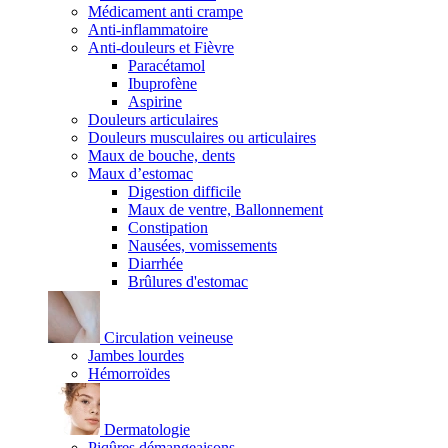
Médicament anti crampe
Anti-inflammatoire
Anti-douleurs et Fièvre
Paracétamol
Ibuprofène
Aspirine
Douleurs articulaires
Douleurs musculaires ou articulaires
Maux de bouche, dents
Maux d’estomac
Digestion difficile
Maux de ventre, Ballonnement
Constipation
Nausées, vomissements
Diarrhée
Brûlures d'estomac
Circulation veineuse
Jambes lourdes
Hémorroïdes
Dermatologie
Piqûres démangeaisons