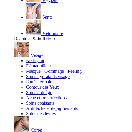
Hygiène
Santé
Vétérinaire
Beauté et Soin
Retour
Visage
Nettoyant
Démaquillant
Masque - Gommage - Peeling
Soins hydratants visage
Eau Thermale
Contour des Yeux
Soins anti-âge
Acné et imperfections
Soins apaisants
Anti-tache et dépigmentants
Soins des lèvres
Corps