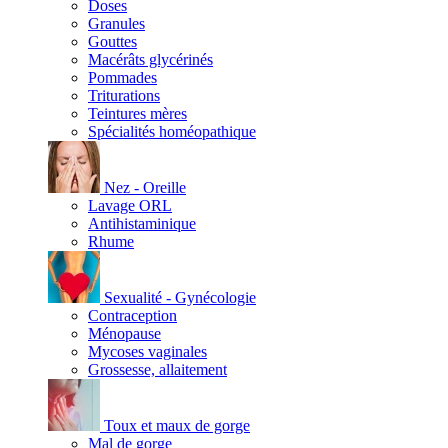
Doses
Granules
Gouttes
Macérâts glycérinés
Pommades
Triturations
Teintures mères
Spécialités homéopathique
Nez - Oreille
Lavage ORL
Antihistaminique
Rhume
Sexualité - Gynécologie
Contraception
Ménopause
Mycoses vaginales
Grossesse, allaitement
Toux et maux de gorge
Mal de gorge