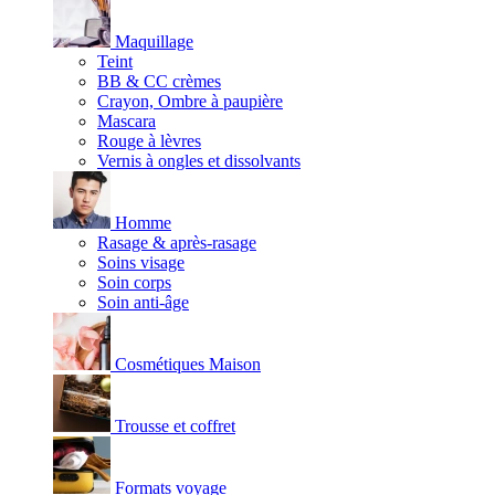
Maquillage
Teint
BB & CC crèmes
Crayon, Ombre à paupière
Mascara
Rouge à lèvres
Vernis à ongles et dissolvants
Homme
Rasage & après-rasage
Soins visage
Soin corps
Soin anti-âge
Cosmétiques Maison
Trousse et coffret
Formats voyage