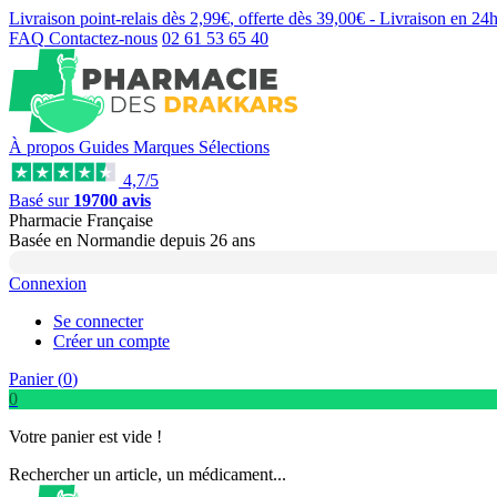
Livraison point-relais dès
2,99€
, offerte dès
39,00€
- Livraison en
24
FAQ
Contactez-nous
02 61 53 65 40
À propos
Guides
Marques
Sélections
4,7/5
Basé sur
19700 avis
Pharmacie Française
Basée
en Normandie
depuis
26 ans
Connexion
Se connecter
Créer un compte
Panier (
0
)
0
Votre panier est vide !
Rechercher un article, un médicament...