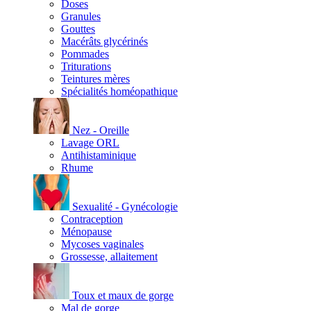
Doses
Granules
Gouttes
Macérâts glycérinés
Pommades
Triturations
Teintures mères
Spécialités homéopathique
Nez - Oreille
Lavage ORL
Antihistaminique
Rhume
Sexualité - Gynécologie
Contraception
Ménopause
Mycoses vaginales
Grossesse, allaitement
Toux et maux de gorge
Mal de gorge