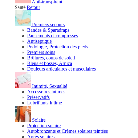
Anti-transpirant
Santé
Retour
Premiers secours
Bandes & Sparadraps
Pansements et compresses
Antiseptique
Podologie, Protection des pieds
Premiers soins
Brûlures, coups de soleil
Bleus et bosses, Arnica
Douleurs articulaires et musculaires
Intimité, Sexualité
Accessoires intimes
Préservatifs
Lubrifiants Intime
Solaire
Protection solaire
Autobronzants et Crèmes solaires teintées
Après solaires