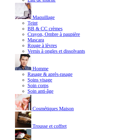
Maquillage
Teint
BB & CC crèmes
Crayon, Ombre à paupière
Mascara
Rouge à lèvres
Vernis à ongles et dissolvants
Homme
Rasage & après-rasage
Soins visage
Soin corps
Soin anti-âge
Cosmétiques Maison
Trousse et coffret