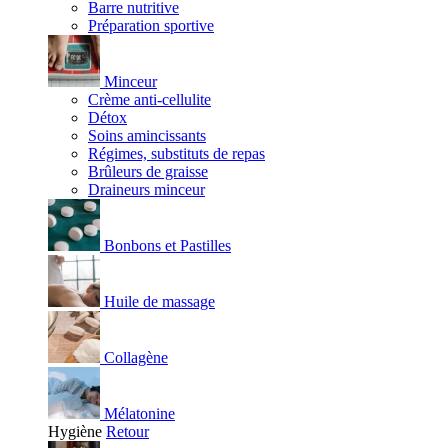
Barre nutritive
Préparation sportive
Minceur
Crème anti-cellulite
Détox
Soins amincissants
Régimes, substituts de repas
Brûleurs de graisse
Draineurs minceur
Bonbons et Pastilles
Huile de massage
Collagène
Mélatonine
Hygiène
Retour