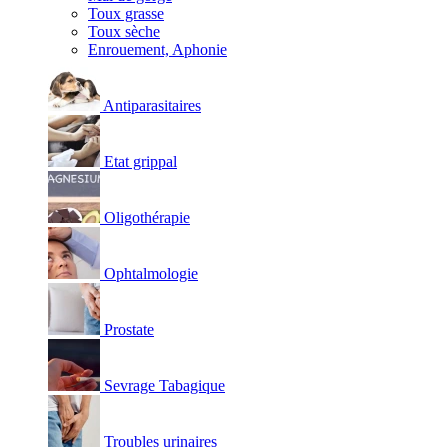
Toux grasse
Toux sèche
Enrouement, Aphonie
Antiparasitaires
Etat grippal
Oligothérapie
Ophtalmologie
Prostate
Sevrage Tabagique
Troubles urinaires