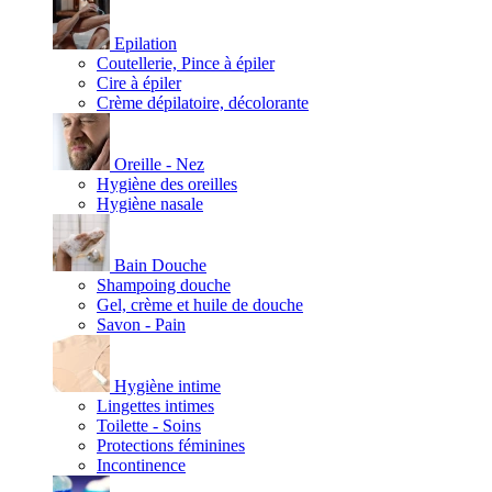
Epilation
Coutellerie, Pince à épiler
Cire à épiler
Crème dépilatoire, décolorante
Oreille - Nez
Hygiène des oreilles
Hygiène nasale
Bain Douche
Shampoing douche
Gel, crème et huile de douche
Savon - Pain
Hygiène intime
Lingettes intimes
Toilette - Soins
Protections féminines
Incontinence