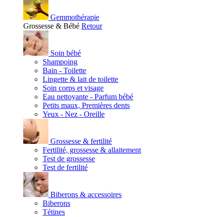
Gemmothérapie
Grossesse & Bébé
Retour
Soin bébé
Shampoing
Bain - Toilette
Lingette & lait de toilette
Soin corps et visage
Eau nettoyante - Parfum bébé
Petits maux, Premières dents
Yeux - Nez - Oreille
Grossesse & fertilité
Fertilité, grossesse & allaitement
Test de grossesse
Test de fertilité
Biberons & accessoires
Biberons
Tétines