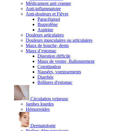
Médicament anti crampe
Anti-inflammatoire
Anti-douleurs et Fièvre
Paracétamol
Ibuprofène
Aspirine
Douleurs articulaires
Douleurs musculaires ou articulaires
Maux de bouche, dents
Maux d’estomac
Digestion difficile
Maux de ventre, Ballonnement
Constipation
Nausées, vomissements
Diarrhée
Brûlures d'estomac
Circulation veineuse
Jambes lourdes
Hémorroïdes
Dermatologie
Piqûres démangeaisons