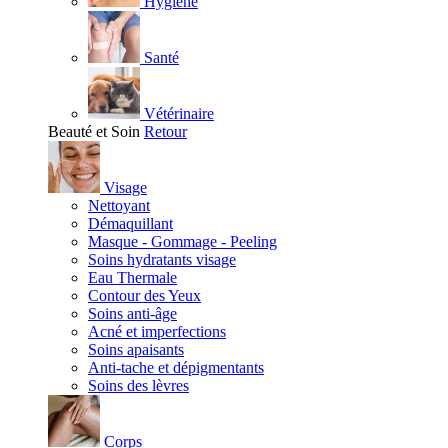
Hygiène
Santé
Vétérinaire
Beauté et Soin
Retour
Visage
Nettoyant
Démaquillant
Masque - Gommage - Peeling
Soins hydratants visage
Eau Thermale
Contour des Yeux
Soins anti-âge
Acné et imperfections
Soins apaisants
Anti-tache et dépigmentants
Soins des lèvres
Corps