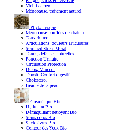
Fatigue, stress et nervosité
Vieillissement
Ménopause, traitement naturel
Phytotherapie
Ménopause bouffées de chaleur
Toux rhume
Articulations, douleurs articulaires
Sommeil Stress Moral
Tonus, défenses naturelles
Fonction Urinaire
Circulation Protection
Détox, Minceur
Transit, Confort digestif
Cholesterol
Beauté de la peau
Cosmétique Bio
Hydratant Bio
Démaquillant nettoyant Bio
Soins corps Bio
Stick lèvres Bio
Contour des Yeux Bio