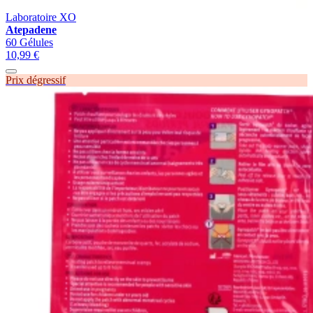
Laboratoire XO
Atepadene
60 Gélules
10,99 €
Prix dégressif