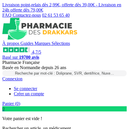
Livraison point-relais dès
2,99€
, offerte dès
39,00€
- Livraison en
24h
offerte dès
79,00€
FAQ
Contactez-nous
02 61 53 65 40
À propos
Guides
Marques
Sélections
4,7/5
Basé sur
19700 avis
Pharmacie Française
Basée
en Normandie
depuis
26 ans
Recherche par mot-clé : Doliprane, SVR, dentifrice, Nuxe…
Connexion
Se connecter
Créer un compte
Panier (
0
)
0
Votre panier est vide !
Rechercher un article, un médicament...