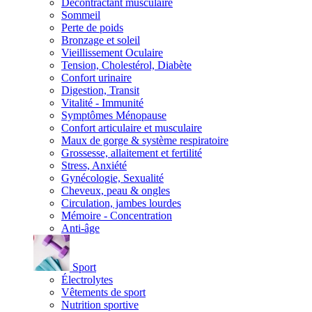
Décontractant musculaire
Sommeil
Perte de poids
Bronzage et soleil
Vieillissement Oculaire
Tension, Cholestérol, Diabète
Confort urinaire
Digestion, Transit
Vitalité - Immunité
Symptômes Ménopause
Confort articulaire et musculaire
Maux de gorge & système respiratoire
Grossesse, allaitement et fertilité
Stress, Anxiété
Gynécologie, Sexualité
Cheveux, peau & ongles
Circulation, jambes lourdes
Mémoire - Concentration
Anti-âge
Sport
Électrolytes
Vêtements de sport
Nutrition sportive