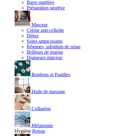
Barre nutritive
Préparation sportive
Minceur
Crème anti-cellulite
Détox
Soins amincissants
Régimes, substituts de repas
Brûleurs de graisse
Draineurs minceur
Bonbons et Pastilles
Huile de massage
Collagène
Mélatonine
Hygiène
Retour