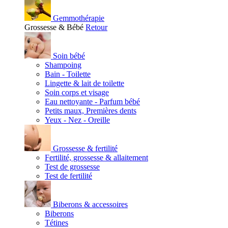
Gemmothérapie
Grossesse & Bébé
Retour
Soin bébé
Shampoing
Bain - Toilette
Lingette & lait de toilette
Soin corps et visage
Eau nettoyante - Parfum bébé
Petits maux, Premières dents
Yeux - Nez - Oreille
Grossesse & fertilité
Fertilité, grossesse & allaitement
Test de grossesse
Test de fertilité
Biberons & accessoires
Biberons
Tétines