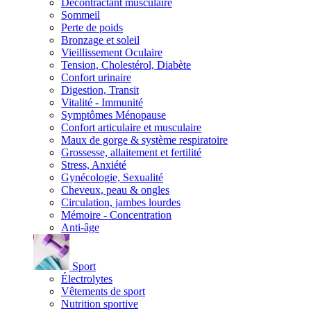
Décontractant musculaire
Sommeil
Perte de poids
Bronzage et soleil
Vieillissement Oculaire
Tension, Cholestérol, Diabète
Confort urinaire
Digestion, Transit
Vitalité - Immunité
Symptômes Ménopause
Confort articulaire et musculaire
Maux de gorge & système respiratoire
Grossesse, allaitement et fertilité
Stress, Anxiété
Gynécologie, Sexualité
Cheveux, peau & ongles
Circulation, jambes lourdes
Mémoire - Concentration
Anti-âge
Sport
Électrolytes
Vêtements de sport
Nutrition sportive