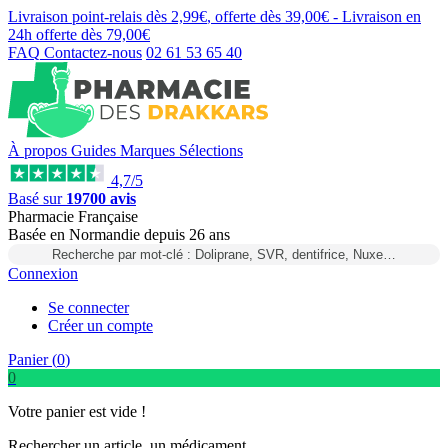
Livraison point-relais dès
2,99€
, offerte dès
39,00€
- Livraison en
24h
offerte dès
79,00€
FAQ
Contactez-nous
02 61 53 65 40
À propos
Guides
Marques
Sélections
4,7/5
Basé sur
19700 avis
Pharmacie Française
Basée
en Normandie
depuis
26 ans
Recherche par mot-clé : Doliprane, SVR, dentifrice, Nuxe…
Connexion
Se connecter
Créer un compte
Panier (
0
)
0
Votre panier est vide !
Rechercher un article, un médicament...