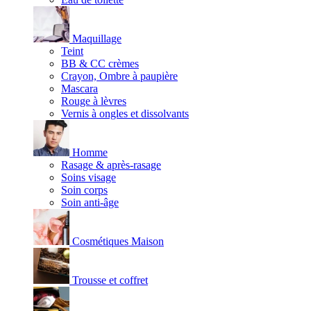
Maquillage
Teint
BB & CC crèmes
Crayon, Ombre à paupière
Mascara
Rouge à lèvres
Vernis à ongles et dissolvants
Homme
Rasage & après-rasage
Soins visage
Soin corps
Soin anti-âge
Cosmétiques Maison
Trousse et coffret