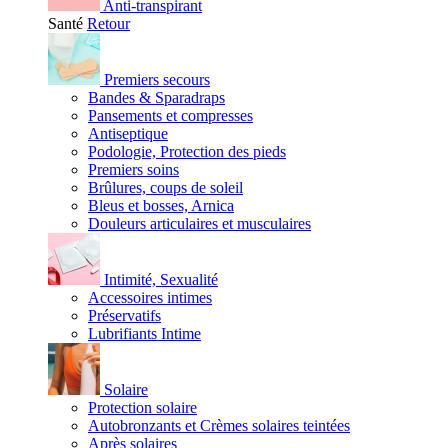
Anti-transpirant
Santé
Retour
Premiers secours
Bandes & Sparadraps
Pansements et compresses
Antiseptique
Podologie, Protection des pieds
Premiers soins
Brûlures, coups de soleil
Bleus et bosses, Arnica
Douleurs articulaires et musculaires
Intimité, Sexualité
Accessoires intimes
Préservatifs
Lubrifiants Intime
Solaire
Protection solaire
Autobronzants et Crèmes solaires teintées
Après solaires