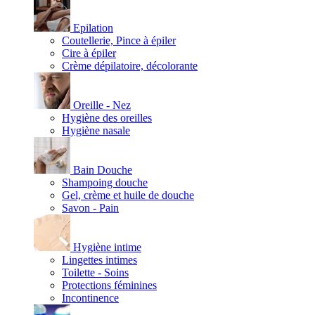
Epilation
Coutellerie, Pince à épiler
Cire à épiler
Crème dépilatoire, décolorante
Oreille - Nez
Hygiène des oreilles
Hygiène nasale
Bain Douche
Shampoing douche
Gel, crème et huile de douche
Savon - Pain
Hygiène intime
Lingettes intimes
Toilette - Soins
Protections féminines
Incontinence