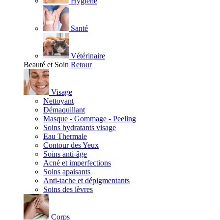
Hygiène
Santé
Vétérinaire
Beauté et Soin
Retour
Visage
Nettoyant
Démaquillant
Masque - Gommage - Peeling
Soins hydratants visage
Eau Thermale
Contour des Yeux
Soins anti-âge
Acné et imperfections
Soins apaisants
Anti-tache et dépigmentants
Soins des lèvres
Corps