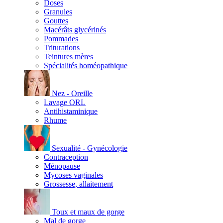
Doses
Granules
Gouttes
Macérâts glycérinés
Pommades
Triturations
Teintures mères
Spécialités homéopathique
Nez - Oreille
Lavage ORL
Antihistaminique
Rhume
Sexualité - Gynécologie
Contraception
Ménopause
Mycoses vaginales
Grossesse, allaitement
Toux et maux de gorge
Mal de gorge