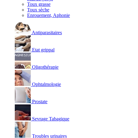
Toux grasse
Toux sèche
Enrouement, Aphonie
Antiparasitaires
Etat grippal
Oligothérapie
Ophtalmologie
Prostate
Sevrage Tabagique
Troubles urinaires