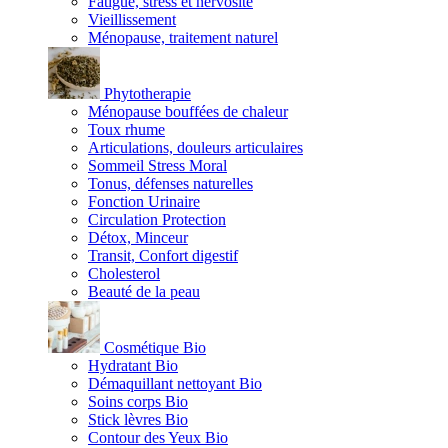
Fatigue, stress et nervosité
Vieillissement
Ménopause, traitement naturel
Phytotherapie
Ménopause bouffées de chaleur
Toux rhume
Articulations, douleurs articulaires
Sommeil Stress Moral
Tonus, défenses naturelles
Fonction Urinaire
Circulation Protection
Détox, Minceur
Transit, Confort digestif
Cholesterol
Beauté de la peau
Cosmétique Bio
Hydratant Bio
Démaquillant nettoyant Bio
Soins corps Bio
Stick lèvres Bio
Contour des Yeux Bio