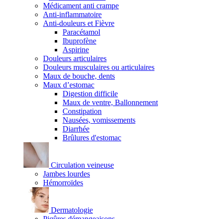
Médicament anti crampe
Anti-inflammatoire
Anti-douleurs et Fièvre
Paracétamol
Ibuprofène
Aspirine
Douleurs articulaires
Douleurs musculaires ou articulaires
Maux de bouche, dents
Maux d’estomac
Digestion difficile
Maux de ventre, Ballonnement
Constipation
Nausées, vomissements
Diarrhée
Brûlures d'estomac
Circulation veineuse
Jambes lourdes
Hémorroïdes
Dermatologie
Piqûres démangeaisons