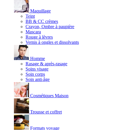
Maquillage
Teint
BB & CC crèmes
Crayon, Ombre à paupière
Mascara
Rouge à lèvres
Vernis à ongles et dissolvants
Homme
Rasage & après-rasage
Soins visage
Soin corps
Soin anti-âge
Cosmétiques Maison
Trousse et coffret
Formats voyage