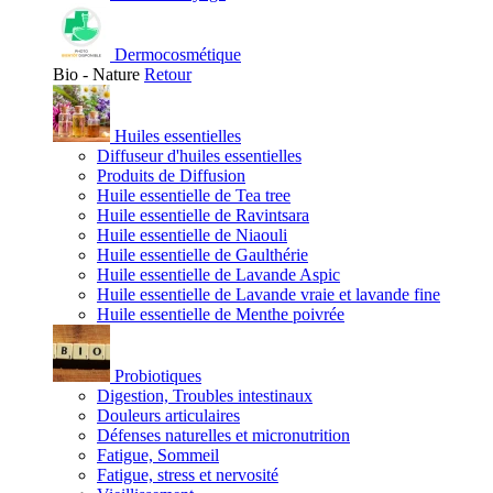
Dermocosmétique
Bio - Nature
Retour
Huiles essentielles
Diffuseur d'huiles essentielles
Produits de Diffusion
Huile essentielle de Tea tree
Huile essentielle de Ravintsara
Huile essentielle de Niaouli
Huile essentielle de Gaulthérie
Huile essentielle de Lavande Aspic
Huile essentielle de Lavande vraie et lavande fine
Huile essentielle de Menthe poivrée
Probiotiques
Digestion, Troubles intestinaux
Douleurs articulaires
Défenses naturelles et micronutrition
Fatigue, Sommeil
Fatigue, stress et nervosité