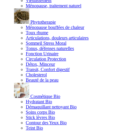
Vieillissement
Ménopause, traitement naturel
Phytotherapie
Ménopause bouffées de chaleur
Toux rhume
Articulations, douleurs articulaires
Sommeil Stress Moral
Tonus, défenses naturelles
Fonction Urinaire
Circulation Protection
Détox, Minceur
Transit, Confort digestif
Cholesterol
Beauté de la peau
Cosmétique Bio
Hydratant Bio
Démaquillant nettoyant Bio
Soins corps Bio
Stick lèvres Bio
Contour des Yeux Bio
Teint Bio