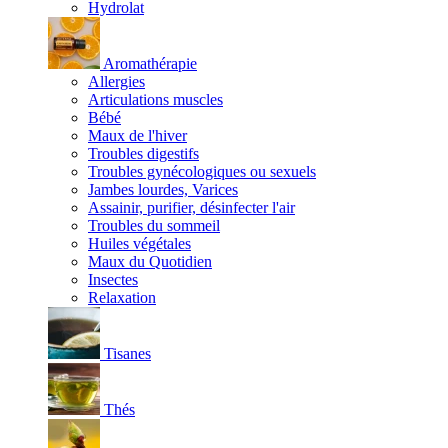
Hydrolat
Aromathérapie
Allergies
Articulations muscles
Bébé
Maux de l'hiver
Troubles digestifs
Troubles gynécologiques ou sexuels
Jambes lourdes, Varices
Assainir, purifier, désinfecter l'air
Troubles du sommeil
Huiles végétales
Maux du Quotidien
Insectes
Relaxation
Tisanes
Thés