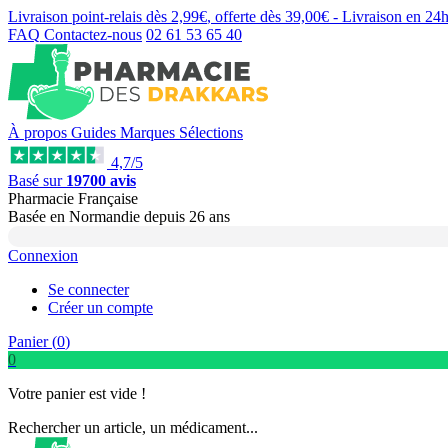
Livraison point-relais dès
2,99€
, offerte dès
39,00€
- Livraison en
24
FAQ
Contactez-nous
02 61 53 65 40
À propos
Guides
Marques
Sélections
4,7/5
Basé sur
19700 avis
Pharmacie Française
Basée
en Normandie
depuis
26 ans
Connexion
Se connecter
Créer un compte
Panier (
0
)
0
Votre panier est vide !
Rechercher un article, un médicament...