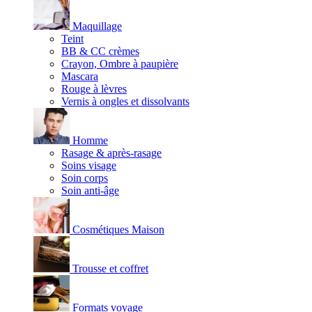
Maquillage
Teint
BB & CC crèmes
Crayon, Ombre à paupière
Mascara
Rouge à lèvres
Vernis à ongles et dissolvants
Homme
Rasage & après-rasage
Soins visage
Soin corps
Soin anti-âge
Cosmétiques Maison
Trousse et coffret
Formats voyage