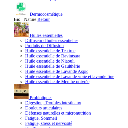
Dermocosmétique
Bio - Nature
Retour
Huiles essentielles
Diffuseur d'huiles essentielles
Produits de Diffusion
Huile essentielle de Tea tree
Huile essentielle de Ravintsara
Huile essentielle de Niaouli
Huile essentielle de Gaulthérie
Huile essentielle de Lavande Aspic
Huile essentielle de Lavande vraie et lavande fine
Huile essentielle de Menthe poivrée
Probiotiques
Digestion, Troubles intestinaux
Douleurs articulaires
Défenses naturelles et micronutrition
Fatigue, Sommeil
Fatigue, stress et nervosité