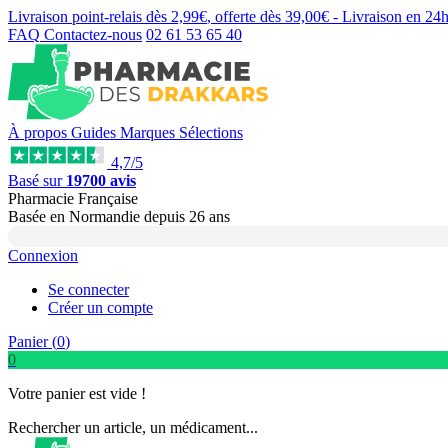
Livraison point-relais dès
2,99€
, offerte dès
39,00€
- Livraison en
24
FAQ
Contactez-nous
02 61 53 65 40
À propos
Guides
Marques
Sélections
4,7/5
Basé sur
19700 avis
Pharmacie Française
Basée
en Normandie
depuis
26 ans
Connexion
Se connecter
Créer un compte
Panier (
0
)
0
Votre panier est vide !
Rechercher un article, un médicament...