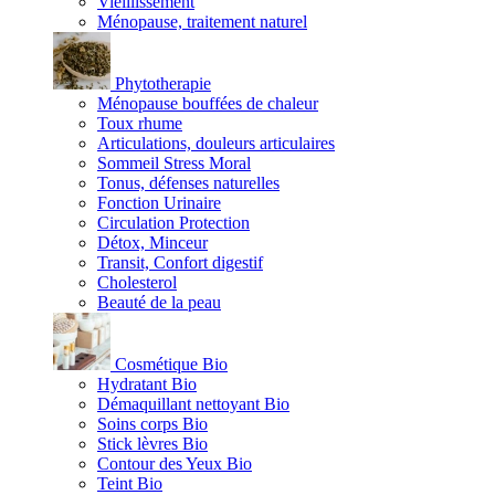
Vieillissement
Ménopause, traitement naturel
Phytotherapie
Ménopause bouffées de chaleur
Toux rhume
Articulations, douleurs articulaires
Sommeil Stress Moral
Tonus, défenses naturelles
Fonction Urinaire
Circulation Protection
Détox, Minceur
Transit, Confort digestif
Cholesterol
Beauté de la peau
Cosmétique Bio
Hydratant Bio
Démaquillant nettoyant Bio
Soins corps Bio
Stick lèvres Bio
Contour des Yeux Bio
Teint Bio