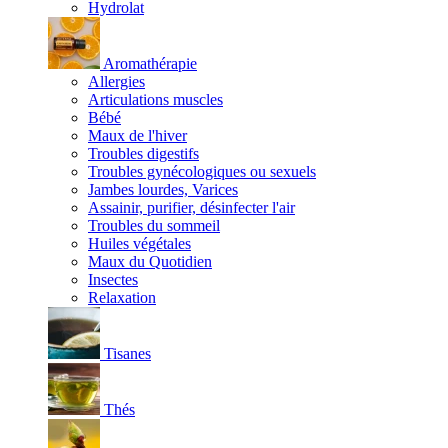
Hydrolat
Aromathérapie
Allergies
Articulations muscles
Bébé
Maux de l'hiver
Troubles digestifs
Troubles gynécologiques ou sexuels
Jambes lourdes, Varices
Assainir, purifier, désinfecter l'air
Troubles du sommeil
Huiles végétales
Maux du Quotidien
Insectes
Relaxation
Tisanes
Thés