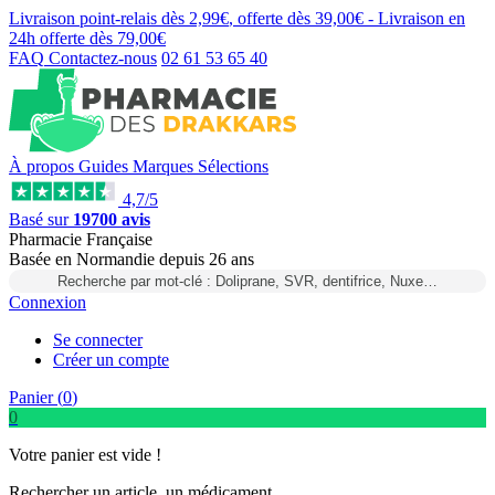
Livraison point-relais dès
2,99€
, offerte dès
39,00€
- Livraison en
24h
offerte dès
79,00€
FAQ
Contactez-nous
02 61 53 65 40
À propos
Guides
Marques
Sélections
4,7/5
Basé sur
19700 avis
Pharmacie Française
Basée
en Normandie
depuis
26 ans
Recherche par mot-clé : Doliprane, SVR, dentifrice, Nuxe…
Connexion
Se connecter
Créer un compte
Panier (
0
)
0
Votre panier est vide !
Rechercher un article, un médicament...