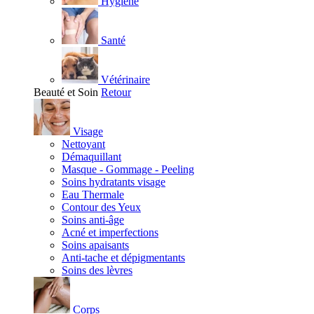
Hygiène
Santé
Vétérinaire
Beauté et Soin
Retour
Visage
Nettoyant
Démaquillant
Masque - Gommage - Peeling
Soins hydratants visage
Eau Thermale
Contour des Yeux
Soins anti-âge
Acné et imperfections
Soins apaisants
Anti-tache et dépigmentants
Soins des lèvres
Corps