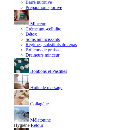
Barre nutritive
Préparation sportive
Minceur
Crème anti-cellulite
Détox
Soins amincissants
Régimes, substituts de repas
Brûleurs de graisse
Draineurs minceur
Bonbons et Pastilles
Huile de massage
Collagène
Mélatonine
Hygiène
Retour