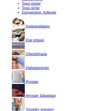
Toux grasse
Toux sèche
Enrouement, Aphonie
Antiparasitaires
Etat grippal
Oligothérapie
Ophtalmologie
Prostate
Sevrage Tabagique
Troubles urinaires