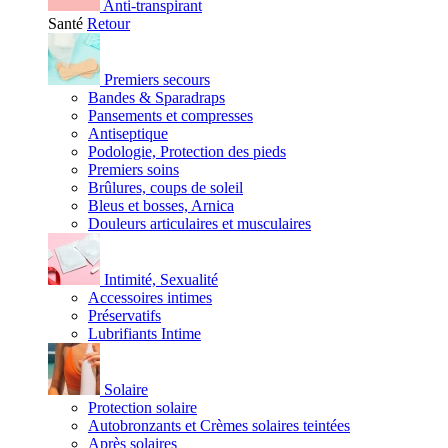
Anti-transpirant
Santé
Retour
Premiers secours
Bandes & Sparadraps
Pansements et compresses
Antiseptique
Podologie, Protection des pieds
Premiers soins
Brûlures, coups de soleil
Bleus et bosses, Arnica
Douleurs articulaires et musculaires
Intimité, Sexualité
Accessoires intimes
Préservatifs
Lubrifiants Intime
Solaire
Protection solaire
Autobronzants et Crèmes solaires teintées
Après solaires