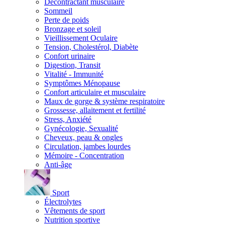
Décontractant musculaire
Sommeil
Perte de poids
Bronzage et soleil
Vieillissement Oculaire
Tension, Cholestérol, Diabète
Confort urinaire
Digestion, Transit
Vitalité - Immunité
Symptômes Ménopause
Confort articulaire et musculaire
Maux de gorge & système respiratoire
Grossesse, allaitement et fertilité
Stress, Anxiété
Gynécologie, Sexualité
Cheveux, peau & ongles
Circulation, jambes lourdes
Mémoire - Concentration
Anti-âge
Sport
Électrolytes
Vêtements de sport
Nutrition sportive