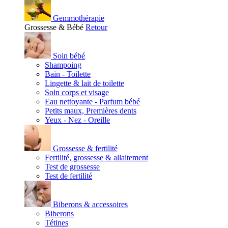
Gemmothérapie
Grossesse & Bébé
Retour
Soin bébé
Shampoing
Bain - Toilette
Lingette & lait de toilette
Soin corps et visage
Eau nettoyante - Parfum bébé
Petits maux, Premières dents
Yeux - Nez - Oreille
Grossesse & fertilité
Fertilité, grossesse & allaitement
Test de grossesse
Test de fertilité
Biberons & accessoires
Biberons
Tétines