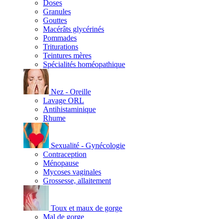
Doses
Granules
Gouttes
Macérâts glycérinés
Pommades
Triturations
Teintures mères
Spécialités homéopathique
Nez - Oreille
Lavage ORL
Antihistaminique
Rhume
Sexualité - Gynécologie
Contraception
Ménopause
Mycoses vaginales
Grossesse, allaitement
Toux et maux de gorge
Mal de gorge