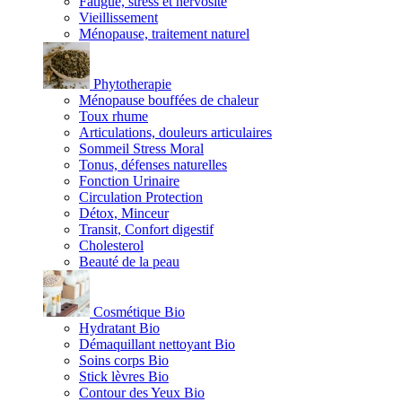
Fatigue, stress et nervosité
Vieillissement
Ménopause, traitement naturel
Phytotherapie
Ménopause bouffées de chaleur
Toux rhume
Articulations, douleurs articulaires
Sommeil Stress Moral
Tonus, défenses naturelles
Fonction Urinaire
Circulation Protection
Détox, Minceur
Transit, Confort digestif
Cholesterol
Beauté de la peau
Cosmétique Bio
Hydratant Bio
Démaquillant nettoyant Bio
Soins corps Bio
Stick lèvres Bio
Contour des Yeux Bio