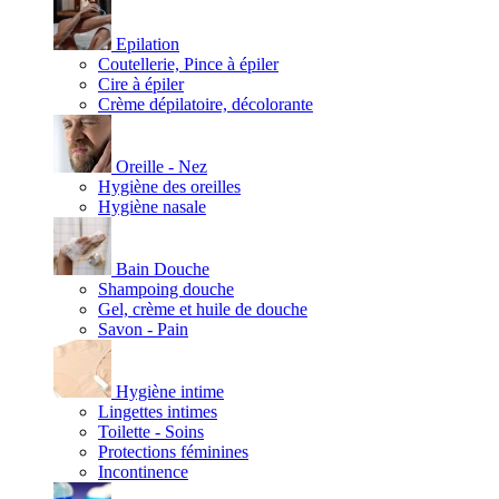
Epilation
Coutellerie, Pince à épiler
Cire à épiler
Crème dépilatoire, décolorante
Oreille - Nez
Hygiène des oreilles
Hygiène nasale
Bain Douche
Shampoing douche
Gel, crème et huile de douche
Savon - Pain
Hygiène intime
Lingettes intimes
Toilette - Soins
Protections féminines
Incontinence