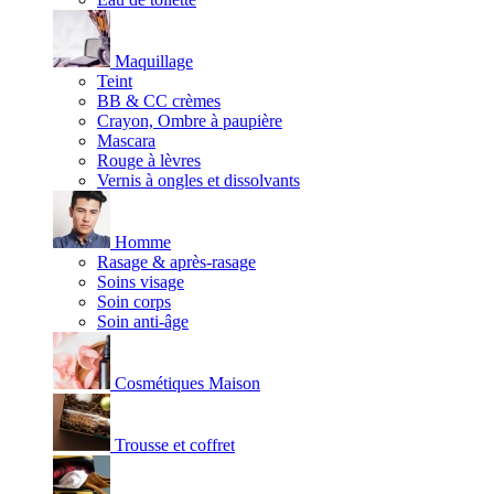
Maquillage
Teint
BB & CC crèmes
Crayon, Ombre à paupière
Mascara
Rouge à lèvres
Vernis à ongles et dissolvants
Homme
Rasage & après-rasage
Soins visage
Soin corps
Soin anti-âge
Cosmétiques Maison
Trousse et coffret