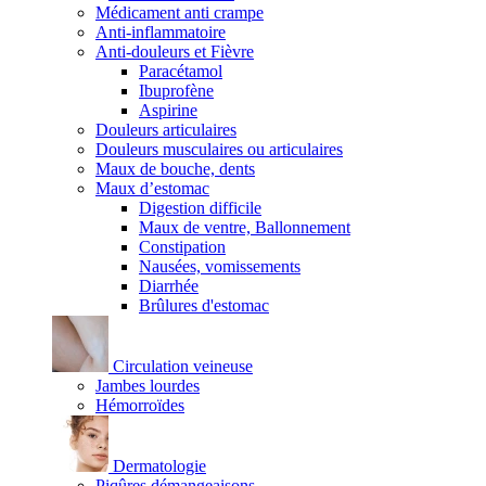
Médicament anti crampe
Anti-inflammatoire
Anti-douleurs et Fièvre
Paracétamol
Ibuprofène
Aspirine
Douleurs articulaires
Douleurs musculaires ou articulaires
Maux de bouche, dents
Maux d’estomac
Digestion difficile
Maux de ventre, Ballonnement
Constipation
Nausées, vomissements
Diarrhée
Brûlures d'estomac
Circulation veineuse
Jambes lourdes
Hémorroïdes
Dermatologie
Piqûres démangeaisons