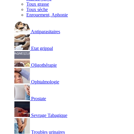
Toux grasse
Toux sèche
Enrouement, Aphonie
Antiparasitaires
Etat grippal
Oligothérapie
Ophtalmologie
Prostate
Sevrage Tabagique
Troubles urinaires