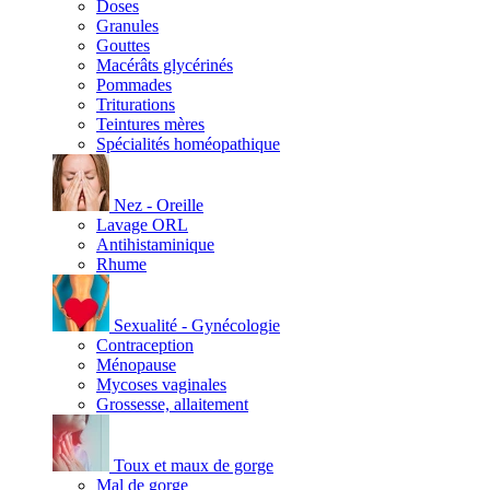
Doses
Granules
Gouttes
Macérâts glycérinés
Pommades
Triturations
Teintures mères
Spécialités homéopathique
Nez - Oreille
Lavage ORL
Antihistaminique
Rhume
Sexualité - Gynécologie
Contraception
Ménopause
Mycoses vaginales
Grossesse, allaitement
Toux et maux de gorge
Mal de gorge