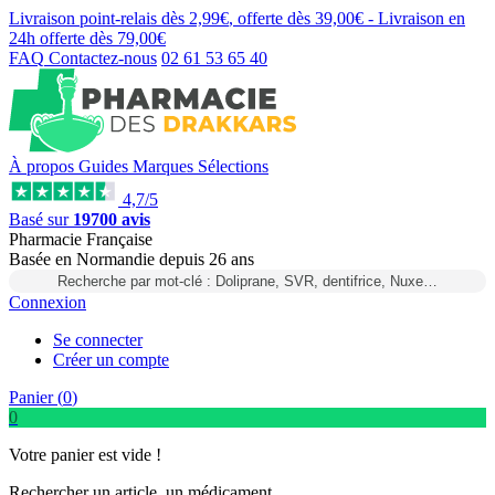
Livraison point-relais dès
2,99€
, offerte dès
39,00€
- Livraison en
24h
offerte dès
79,00€
FAQ
Contactez-nous
02 61 53 65 40
À propos
Guides
Marques
Sélections
4,7/5
Basé sur
19700 avis
Pharmacie Française
Basée
en Normandie
depuis
26 ans
Recherche par mot-clé : Doliprane, SVR, dentifrice, Nuxe…
Connexion
Se connecter
Créer un compte
Panier (
0
)
0
Votre panier est vide !
Rechercher un article, un médicament...