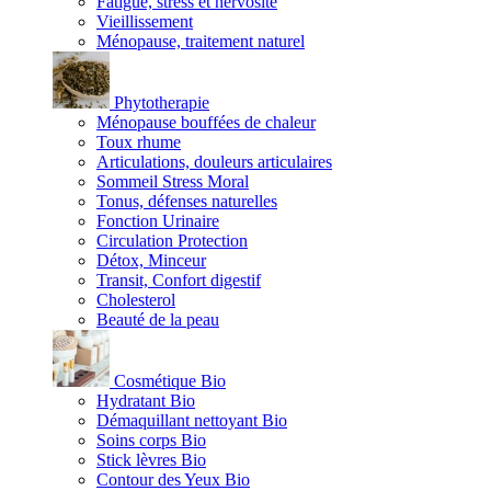
Fatigue, stress et nervosité
Vieillissement
Ménopause, traitement naturel
Phytotherapie
Ménopause bouffées de chaleur
Toux rhume
Articulations, douleurs articulaires
Sommeil Stress Moral
Tonus, défenses naturelles
Fonction Urinaire
Circulation Protection
Détox, Minceur
Transit, Confort digestif
Cholesterol
Beauté de la peau
Cosmétique Bio
Hydratant Bio
Démaquillant nettoyant Bio
Soins corps Bio
Stick lèvres Bio
Contour des Yeux Bio