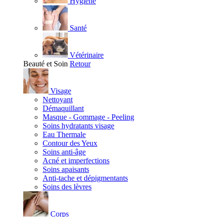
Hygiène
Santé
Vétérinaire
Beauté et Soin
Retour
Visage
Nettoyant
Démaquillant
Masque - Gommage - Peeling
Soins hydratants visage
Eau Thermale
Contour des Yeux
Soins anti-âge
Acné et imperfections
Soins apaisants
Anti-tache et dépigmentants
Soins des lèvres
Corps