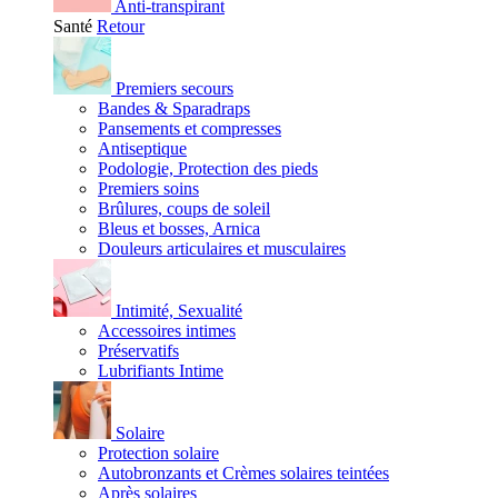
Anti-transpirant
Santé
Retour
Premiers secours
Bandes & Sparadraps
Pansements et compresses
Antiseptique
Podologie, Protection des pieds
Premiers soins
Brûlures, coups de soleil
Bleus et bosses, Arnica
Douleurs articulaires et musculaires
Intimité, Sexualité
Accessoires intimes
Préservatifs
Lubrifiants Intime
Solaire
Protection solaire
Autobronzants et Crèmes solaires teintées
Après solaires