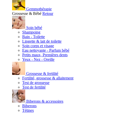
Gemmothérapie
Grossesse & Bébé
Retour
Soin bébé
Shampoing
Bain - Toilette
Lingette & lait de toilette
Soin corps et visage
Eau nettoyante - Parfum bébé
Petits maux, Premières dents
Yeux - Nez - Oreille
Grossesse & fertilité
Fertilité, grossesse & allaitement
Test de grossesse
Test de fertilité
Biberons & accessoires
Biberons
Tétines