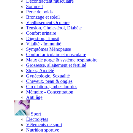
Décontractant musculaire
Sommeil
Perte de poids
Bronzage et soleil
Vieillissement Oculaire
Tension, Cholestérol, Diabète
Confort urinaire
Digestion, Transit
Vitalité - Immunité
Symptômes Ménopause
Confort articulaire et musculaire
Maux de gorge & système respiratoire
Grossesse, allaitement et fertilité
Stress, Anxiété
Gynécologie, Sexualité
Cheveux, peau & ongles
Circulation, jambes lourdes
Mémoire - Concentration
Anti-âge
Sport
Électrolytes
Vêtements de sport
Nutrition sportive