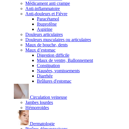
Médicament anti crampe
Anti-inflammatoire
Anti-douleurs et Fièvre
Paracétamol
Ibuprofène
Aspirine
Douleurs articulaires
Douleurs musculaires ou articulaires
Maux de bouche, dents
Maux d’estomac
Digestion difficile
Maux de ventre, Ballonnement
Constipation
Nausées, vomissements
Diarrhée
Brûlures d'estomac
Circulation veineuse
Jambes lourdes
Hémorroïdes
Dermatologie
Piqûres démangeaisons