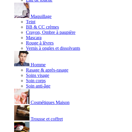
Maquillage
Teint
BB & CC crèmes
Crayon, Ombre à paupière
Mascara
Rouge à lèvres
Vernis à ongles et dissolvants
Homme
Rasage & après-rasage
Soins visage
Soin corps
Soin anti-âge
Cosmétiques Maison
Trousse et coffret