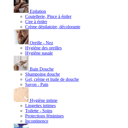
Epilation
Coutellerie, Pince à épiler
Cire à épiler
Crème dépilatoire, décolorante
Oreille - Nez
Hygiène des oreilles
Hygiène nasale
Bain Douche
Shampoing douche
Gel, crème et huile de douche
Savon - Pain
Hygiène intime
Lingettes intimes
Toilette - Soins
Protections féminines
Incontinence