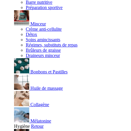
Barre nutritive
Préparation sportive
Minceur
Crème anti-cellulite
Détox
Soins amincissants
Régimes, substituts de repas
Brûleurs de graisse
Draineurs minceur
Bonbons et Pastilles
Huile de massage
Collagène
Mélatonine
Hygiène
Retour