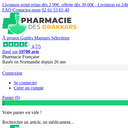
Livraison point-relais dès
2,99€
, offerte dès
39,00€
- Livraison en
24
FAQ
Contactez-nous
02 61 53 65 40
À propos
Guides
Marques
Sélections
4,7/5
Basé sur
19700 avis
Pharmacie Française
Basée
en Normandie
depuis
26 ans
Connexion
Se connecter
Créer un compte
Panier (
0
)
0
Votre panier est vide !
Rechercher un article, un médicament...