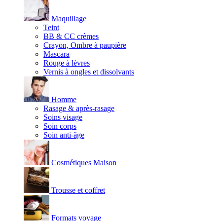
Maquillage
Teint
BB & CC crèmes
Crayon, Ombre à paupière
Mascara
Rouge à lèvres
Vernis à ongles et dissolvants
Homme
Rasage & après-rasage
Soins visage
Soin corps
Soin anti-âge
Cosmétiques Maison
Trousse et coffret
Formats voyage