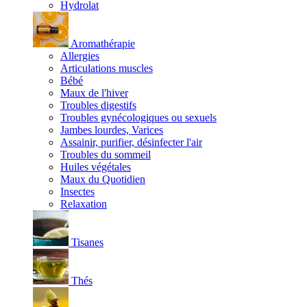
Hydrolat
Aromathérapie
Allergies
Articulations muscles
Bébé
Maux de l'hiver
Troubles digestifs
Troubles gynécologiques ou sexuels
Jambes lourdes, Varices
Assainir, purifier, désinfecter l'air
Troubles du sommeil
Huiles végétales
Maux du Quotidien
Insectes
Relaxation
Tisanes
Thés