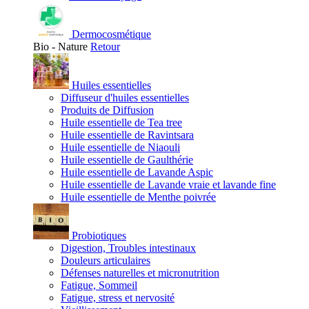
Dermocosmétique
Bio - Nature
Retour
Huiles essentielles
Diffuseur d'huiles essentielles
Produits de Diffusion
Huile essentielle de Tea tree
Huile essentielle de Ravintsara
Huile essentielle de Niaouli
Huile essentielle de Gaulthérie
Huile essentielle de Lavande Aspic
Huile essentielle de Lavande vraie et lavande fine
Huile essentielle de Menthe poivrée
Probiotiques
Digestion, Troubles intestinaux
Douleurs articulaires
Défenses naturelles et micronutrition
Fatigue, Sommeil
Fatigue, stress et nervosité