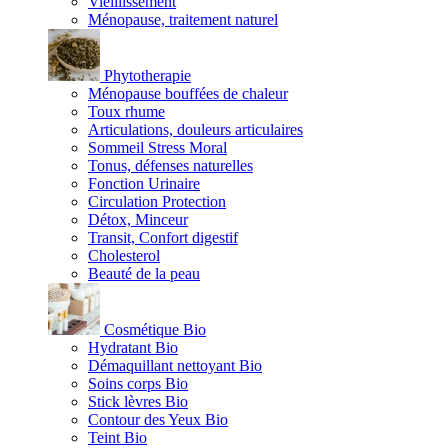
Vieillissement
Ménopause, traitement naturel
Phytotherapie
Ménopause bouffées de chaleur
Toux rhume
Articulations, douleurs articulaires
Sommeil Stress Moral
Tonus, défenses naturelles
Fonction Urinaire
Circulation Protection
Détox, Minceur
Transit, Confort digestif
Cholesterol
Beauté de la peau
Cosmétique Bio
Hydratant Bio
Démaquillant nettoyant Bio
Soins corps Bio
Stick lèvres Bio
Contour des Yeux Bio
Teint Bio