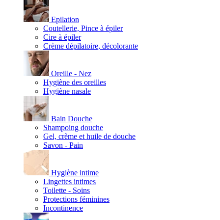
Epilation
Coutellerie, Pince à épiler
Cire à épiler
Crème dépilatoire, décolorante
Oreille - Nez
Hygiène des oreilles
Hygiène nasale
Bain Douche
Shampoing douche
Gel, crème et huile de douche
Savon - Pain
Hygiène intime
Lingettes intimes
Toilette - Soins
Protections féminines
Incontinence