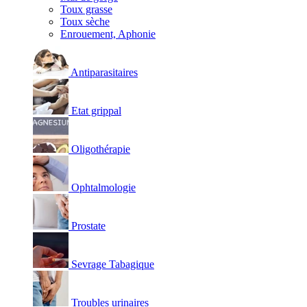
Toux grasse
Toux sèche
Enrouement, Aphonie
Antiparasitaires
Etat grippal
Oligothérapie
Ophtalmologie
Prostate
Sevrage Tabagique
Troubles urinaires