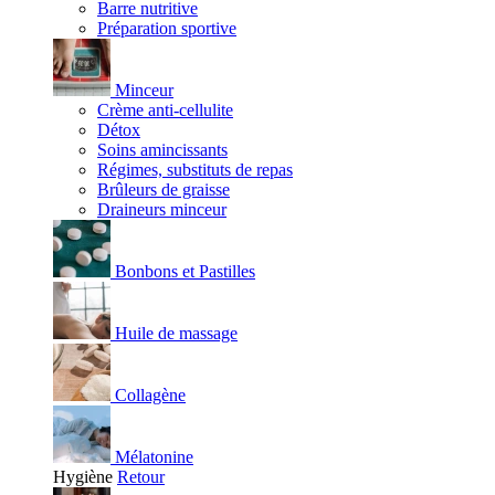
Barre nutritive
Préparation sportive
Minceur
Crème anti-cellulite
Détox
Soins amincissants
Régimes, substituts de repas
Brûleurs de graisse
Draineurs minceur
Bonbons et Pastilles
Huile de massage
Collagène
Mélatonine
Hygiène
Retour