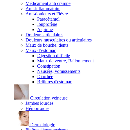
Médicament anti crampe
Anti-inflammatoire
Anti-douleurs et Fièvre
Paracétamol
Ibuprofène
Aspirine
Douleurs articulaires
Douleurs musculaires ou articulaires
Maux de bouche, dents
Maux d’estomac
Digestion difficile
Maux de ventre, Ballonnement
Constipation
Nausées, vomissements
Diarrhée
Brûlures d'estomac
Circulation veineuse
Jambes lourdes
Hémorroïdes
Dermatologie
Piqûres démangeaisons