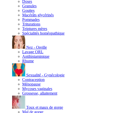
Doses
Granules
Gouttes
Macérâts glycérinés
Pommades
Triturations
Teintures mères
Spécialités homéopathique
Nez - Oreille
Lavage ORL
Antihistaminique
Rhume
Sexualité - Gynécologie
Contraception
Ménopause
Mycoses vaginales
Grossesse, allaitement
Toux et maux de gorge
Mal de gorge