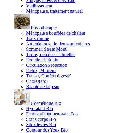
Fatigue, stress et nervosité
Vieillissement
Ménopause, traitement naturel
Phytotherapie
Ménopause bouffées de chaleur
Toux rhume
Articulations, douleurs articulaires
Sommeil Stress Moral
Tonus, défenses naturelles
Fonction Urinaire
Circulation Protection
Détox, Minceur
Transit, Confort digestif
Cholesterol
Beauté de la peau
Cosmétique Bio
Hydratant Bio
Démaquillant nettoyant Bio
Soins corps Bio
Stick lèvres Bio
Contour des Yeux Bio