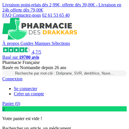
Livraison point-relais dès
2,99€
, offerte dès
39,00€
- Livraison en
24h
offerte dès
79,00€
FAQ
Contactez-nous
02 61 53 65 40
À propos
Guides
Marques
Sélections
4,7/5
Basé sur
19700 avis
Pharmacie Française
Basée
en Normandie
depuis
26 ans
Recherche par mot-clé : Doliprane, SVR, dentifrice, Nuxe…
Connexion
Se connecter
Créer un compte
Panier (
0
)
0
Votre panier est vide !
Rechercher un article, un médicament...