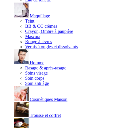
Maquillage
Teint
BB & CC crèmes
Crayon, Ombre à paupière
Mascara
Rouge à lèvres
Vernis à ongles et dissolvants
Homme
Rasage & après-rasage
Soins visage
Soin corps
Soin anti-âge
Cosmétiques Maison
Trousse et coffret