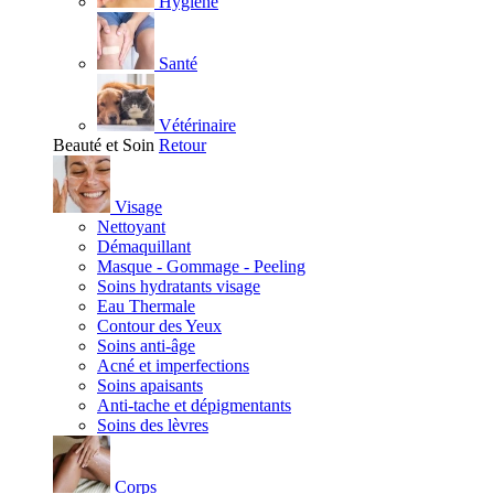
Hygiène
Santé
Vétérinaire
Beauté et Soin
Retour
Visage
Nettoyant
Démaquillant
Masque - Gommage - Peeling
Soins hydratants visage
Eau Thermale
Contour des Yeux
Soins anti-âge
Acné et imperfections
Soins apaisants
Anti-tache et dépigmentants
Soins des lèvres
Corps