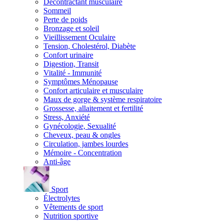
Décontractant musculaire
Sommeil
Perte de poids
Bronzage et soleil
Vieillissement Oculaire
Tension, Cholestérol, Diabète
Confort urinaire
Digestion, Transit
Vitalité - Immunité
Symptômes Ménopause
Confort articulaire et musculaire
Maux de gorge & système respiratoire
Grossesse, allaitement et fertilité
Stress, Anxiété
Gynécologie, Sexualité
Cheveux, peau & ongles
Circulation, jambes lourdes
Mémoire - Concentration
Anti-âge
Sport
Électrolytes
Vêtements de sport
Nutrition sportive