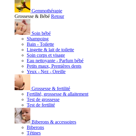
Gemmothérapie
Grossesse & Bébé
Retour
Soin bébé
Shampoing
Bain - Toilette
Lingette & lait de toilette
Soin corps et visage
Eau nettoyante - Parfum bébé
Petits maux, Premières dents
Yeux - Nez - Oreille
Grossesse & fertilité
Fertilité, grossesse & allaitement
Test de grossesse
Test de fertilité
Biberons & accessoires
Biberons
Tétines