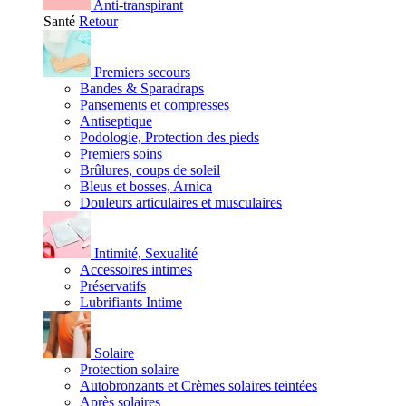
Anti-transpirant
Santé
Retour
Premiers secours
Bandes & Sparadraps
Pansements et compresses
Antiseptique
Podologie, Protection des pieds
Premiers soins
Brûlures, coups de soleil
Bleus et bosses, Arnica
Douleurs articulaires et musculaires
Intimité, Sexualité
Accessoires intimes
Préservatifs
Lubrifiants Intime
Solaire
Protection solaire
Autobronzants et Crèmes solaires teintées
Après solaires