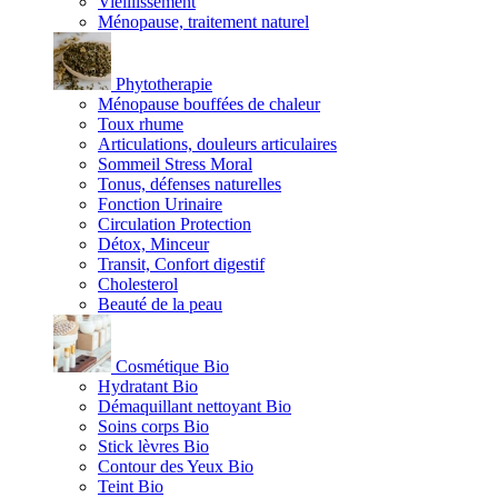
Vieillissement
Ménopause, traitement naturel
Phytotherapie
Ménopause bouffées de chaleur
Toux rhume
Articulations, douleurs articulaires
Sommeil Stress Moral
Tonus, défenses naturelles
Fonction Urinaire
Circulation Protection
Détox, Minceur
Transit, Confort digestif
Cholesterol
Beauté de la peau
Cosmétique Bio
Hydratant Bio
Démaquillant nettoyant Bio
Soins corps Bio
Stick lèvres Bio
Contour des Yeux Bio
Teint Bio