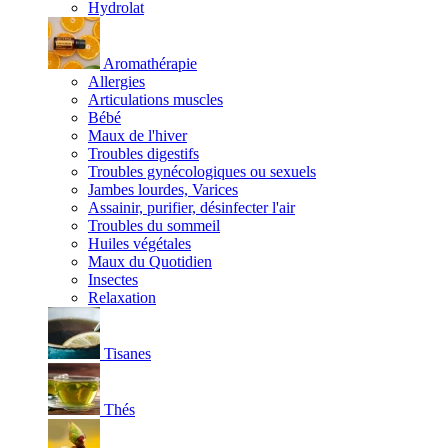
Hydrolat
Aromathérapie
Allergies
Articulations muscles
Bébé
Maux de l'hiver
Troubles digestifs
Troubles gynécologiques ou sexuels
Jambes lourdes, Varices
Assainir, purifier, désinfecter l'air
Troubles du sommeil
Huiles végétales
Maux du Quotidien
Insectes
Relaxation
Tisanes
Thés