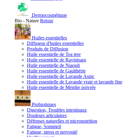
Dermocosmétique
Bio - Nature
Retour
Huiles essentielles
Diffuseur d'huiles essentielles
Produits de Diffusion
Huile essentielle de Tea tree
Huile essentielle de Ravintsara
Huile essentielle de Niaouli
Huile essentielle de Gaulthérie
Huile essentielle de Lavande Aspic
Huile essentielle de Lavande vraie et lavande fine
Huile essentielle de Menthe poivrée
Probiotiques
Digestion, Troubles intestinaux
Douleurs articulaires
Défenses naturelles et micronutrition
Fatigue, Sommeil
Fatigue, stress et nervosité