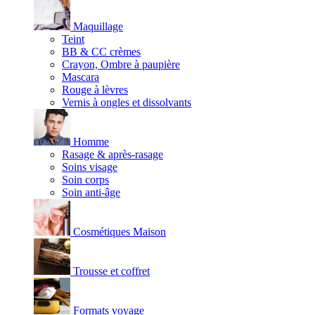
Maquillage
Teint
BB & CC crèmes
Crayon, Ombre à paupière
Mascara
Rouge à lèvres
Vernis à ongles et dissolvants
Homme
Rasage & après-rasage
Soins visage
Soin corps
Soin anti-âge
Cosmétiques Maison
Trousse et coffret
Formats voyage