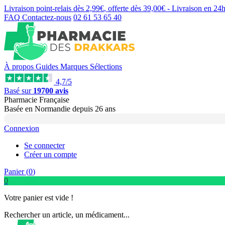
Livraison point-relais dès
2,99€
, offerte dès
39,00€
- Livraison en
24
FAQ
Contactez-nous
02 61 53 65 40
À propos
Guides
Marques
Sélections
4,7/5
Basé sur
19700 avis
Pharmacie Française
Basée
en Normandie
depuis
26 ans
Connexion
Se connecter
Créer un compte
Panier (
0
)
0
Votre panier est vide !
Rechercher un article, un médicament...