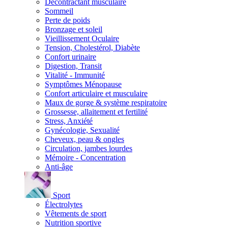
Décontractant musculaire
Sommeil
Perte de poids
Bronzage et soleil
Vieillissement Oculaire
Tension, Cholestérol, Diabète
Confort urinaire
Digestion, Transit
Vitalité - Immunité
Symptômes Ménopause
Confort articulaire et musculaire
Maux de gorge & système respiratoire
Grossesse, allaitement et fertilité
Stress, Anxiété
Gynécologie, Sexualité
Cheveux, peau & ongles
Circulation, jambes lourdes
Mémoire - Concentration
Anti-âge
Sport
Électrolytes
Vêtements de sport
Nutrition sportive