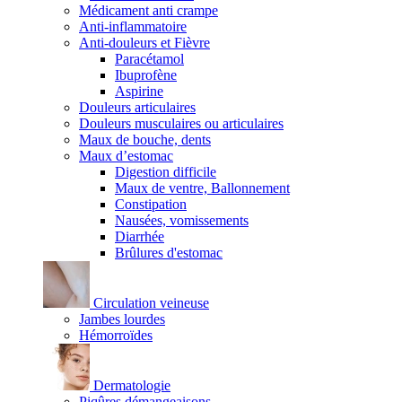
Médicament anti crampe
Anti-inflammatoire
Anti-douleurs et Fièvre
Paracétamol
Ibuprofène
Aspirine
Douleurs articulaires
Douleurs musculaires ou articulaires
Maux de bouche, dents
Maux d’estomac
Digestion difficile
Maux de ventre, Ballonnement
Constipation
Nausées, vomissements
Diarrhée
Brûlures d'estomac
Circulation veineuse
Jambes lourdes
Hémorroïdes
Dermatologie
Piqûres démangeaisons