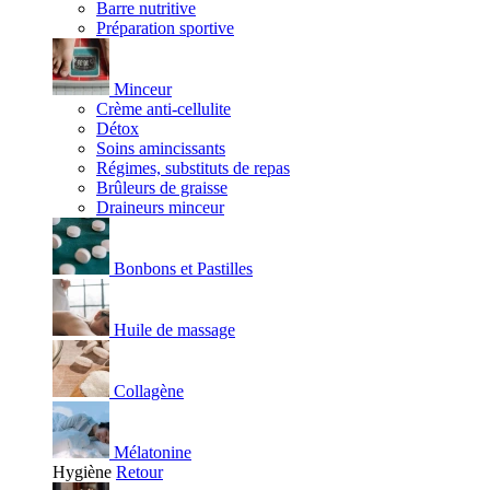
Barre nutritive
Préparation sportive
Minceur
Crème anti-cellulite
Détox
Soins amincissants
Régimes, substituts de repas
Brûleurs de graisse
Draineurs minceur
Bonbons et Pastilles
Huile de massage
Collagène
Mélatonine
Hygiène
Retour