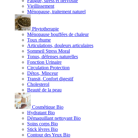
Fatigue, stress et nervosité
Vieillissement
Ménopause, traitement naturel
Phytotherapie
Ménopause bouffées de chaleur
Toux rhume
Articulations, douleurs articulaires
Sommeil Stress Moral
Tonus, défenses naturelles
Fonction Urinaire
Circulation Protection
Détox, Minceur
Transit, Confort digestif
Cholesterol
Beauté de la peau
Cosmétique Bio
Hydratant Bio
Démaquillant nettoyant Bio
Soins corps Bio
Stick lèvres Bio
Contour des Yeux Bio