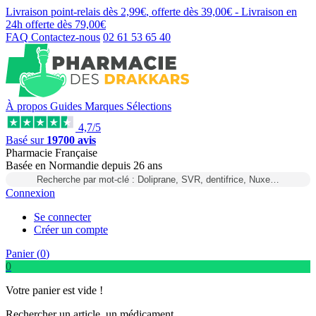
Livraison point-relais dès
2,99€
, offerte dès
39,00€
- Livraison en
24h
offerte dès
79,00€
FAQ
Contactez-nous
02 61 53 65 40
À propos
Guides
Marques
Sélections
4,7/5
Basé sur
19700 avis
Pharmacie Française
Basée
en Normandie
depuis
26 ans
Recherche par mot-clé : Doliprane, SVR, dentifrice, Nuxe…
Connexion
Se connecter
Créer un compte
Panier (
0
)
0
Votre panier est vide !
Rechercher un article, un médicament...