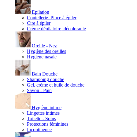
Epilation
Coutellerie, Pince à épiler
Cire à épiler
Crème dépilatoire, décolorante
Oreille - Nez
Hygiène des oreilles
Hygiène nasale
Bain Douche
Shampoing douche
Gel, crème et huile de douche
Savon - Pain
Hygiène intime
Lingettes intimes
Toilette - Soins
Protections féminines
Incontinence