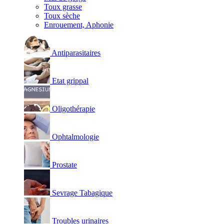
Toux grasse
Toux sèche
Enrouement, Aphonie
Antiparasitaires
Etat grippal
Oligothérapie
Ophtalmologie
Prostate
Sevrage Tabagique
Troubles urinaires