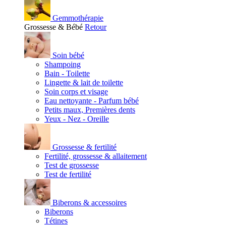
Gemmothérapie
Grossesse & Bébé
Retour
Soin bébé
Shampoing
Bain - Toilette
Lingette & lait de toilette
Soin corps et visage
Eau nettoyante - Parfum bébé
Petits maux, Premières dents
Yeux - Nez - Oreille
Grossesse & fertilité
Fertilité, grossesse & allaitement
Test de grossesse
Test de fertilité
Biberons & accessoires
Biberons
Tétines