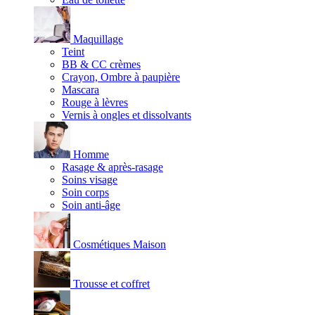
Maquillage
Teint
BB & CC crèmes
Crayon, Ombre à paupière
Mascara
Rouge à lèvres
Vernis à ongles et dissolvants
Homme
Rasage & après-rasage
Soins visage
Soin corps
Soin anti-âge
Cosmétiques Maison
Trousse et coffret