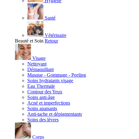
Hygiène
Santé
Vétérinaire
Beauté et Soin
Retour
Visage
Nettoyant
Démaquillant
Masque - Gommage - Peeling
Soins hydratants visage
Eau Thermale
Contour des Yeux
Soins anti-âge
Acné et imperfections
Soins apaisants
Anti-tache et dépigmentants
Soins des lèvres
Corps