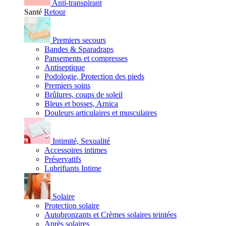
Anti-transpirant
Santé
Retour
Premiers secours
Bandes & Sparadraps
Pansements et compresses
Antiseptique
Podologie, Protection des pieds
Premiers soins
Brûlures, coups de soleil
Bleus et bosses, Arnica
Douleurs articulaires et musculaires
Intimité, Sexualité
Accessoires intimes
Préservatifs
Lubrifiants Intime
Solaire
Protection solaire
Autobronzants et Crèmes solaires teintées
Après solaires