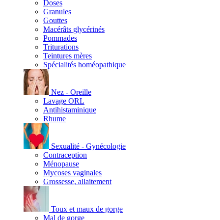
Doses
Granules
Gouttes
Macérâts glycérinés
Pommades
Triturations
Teintures mères
Spécialités homéopathique
Nez - Oreille
Lavage ORL
Antihistaminique
Rhume
Sexualité - Gynécologie
Contraception
Ménopause
Mycoses vaginales
Grossesse, allaitement
Toux et maux de gorge
Mal de gorge