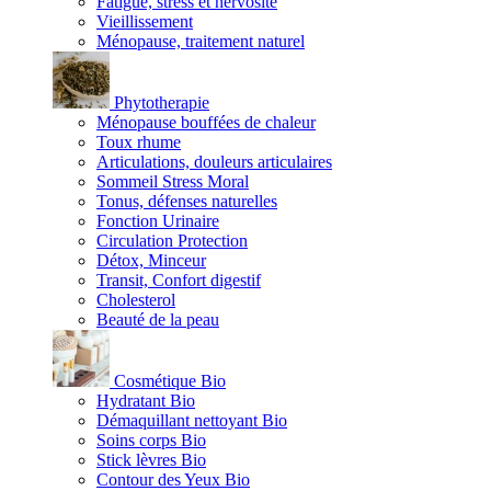
Fatigue, stress et nervosité
Vieillissement
Ménopause, traitement naturel
Phytotherapie
Ménopause bouffées de chaleur
Toux rhume
Articulations, douleurs articulaires
Sommeil Stress Moral
Tonus, défenses naturelles
Fonction Urinaire
Circulation Protection
Détox, Minceur
Transit, Confort digestif
Cholesterol
Beauté de la peau
Cosmétique Bio
Hydratant Bio
Démaquillant nettoyant Bio
Soins corps Bio
Stick lèvres Bio
Contour des Yeux Bio