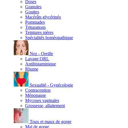
Doses
Granules
Gouttes
Macérâts glycérinés
Pommades
Triturations
Teintures mères
Spécialités homéopathique
Nez - Oreille
Lavage ORL
Antihistaminique
Rhume
Sexualité - Gynécologie
Contraception
Ménopause
Mycoses vaginales
Grossesse, allaitement
Toux et maux de gorge
Mal de gorge