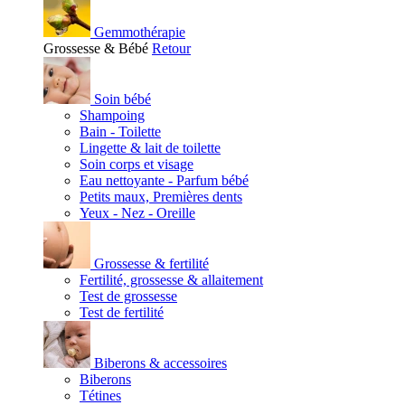
Gemmothérapie
Grossesse & Bébé
Retour
Soin bébé
Shampoing
Bain - Toilette
Lingette & lait de toilette
Soin corps et visage
Eau nettoyante - Parfum bébé
Petits maux, Premières dents
Yeux - Nez - Oreille
Grossesse & fertilité
Fertilité, grossesse & allaitement
Test de grossesse
Test de fertilité
Biberons & accessoires
Biberons
Tétines