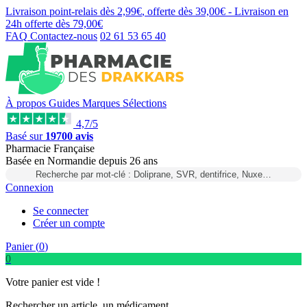
Livraison point-relais dès
2,99€
, offerte dès
39,00€
- Livraison en
24h
offerte dès
79,00€
FAQ
Contactez-nous
02 61 53 65 40
À propos
Guides
Marques
Sélections
4,7/5
Basé sur
19700 avis
Pharmacie Française
Basée
en Normandie
depuis
26 ans
Recherche par mot-clé : Doliprane, SVR, dentifrice, Nuxe…
Connexion
Se connecter
Créer un compte
Panier (
0
)
0
Votre panier est vide !
Rechercher un article, un médicament...