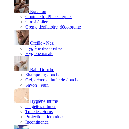
Epilation
Coutellerie, Pince à épiler
Cire à épiler
Crème dépilatoire, décolorante
Oreille - Nez
Hygiène des oreilles
Hygiène nasale
Bain Douche
Shampoing douche
Gel, crème et huile de douche
Savon - Pain
Hygiène intime
Lingettes intimes
Toilette - Soins
Protections féminines
Incontinence