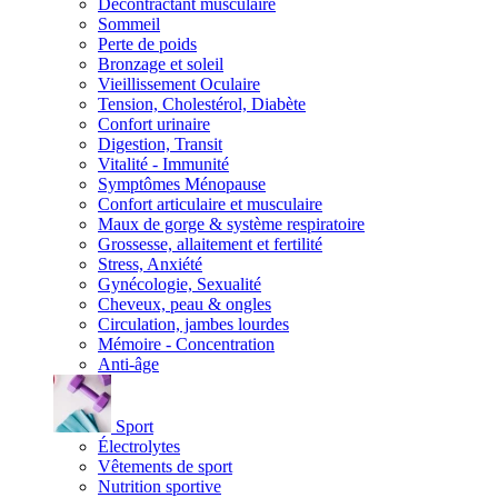
Décontractant musculaire
Sommeil
Perte de poids
Bronzage et soleil
Vieillissement Oculaire
Tension, Cholestérol, Diabète
Confort urinaire
Digestion, Transit
Vitalité - Immunité
Symptômes Ménopause
Confort articulaire et musculaire
Maux de gorge & système respiratoire
Grossesse, allaitement et fertilité
Stress, Anxiété
Gynécologie, Sexualité
Cheveux, peau & ongles
Circulation, jambes lourdes
Mémoire - Concentration
Anti-âge
Sport
Électrolytes
Vêtements de sport
Nutrition sportive