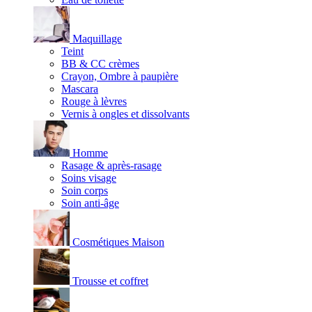
Maquillage
Teint
BB & CC crèmes
Crayon, Ombre à paupière
Mascara
Rouge à lèvres
Vernis à ongles et dissolvants
Homme
Rasage & après-rasage
Soins visage
Soin corps
Soin anti-âge
Cosmétiques Maison
Trousse et coffret