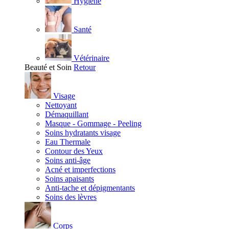
Hygiène
Santé
Vétérinaire
Beauté et Soin
Retour
Visage
Nettoyant
Démaquillant
Masque - Gommage - Peeling
Soins hydratants visage
Eau Thermale
Contour des Yeux
Soins anti-âge
Acné et imperfections
Soins apaisants
Anti-tache et dépigmentants
Soins des lèvres
Corps