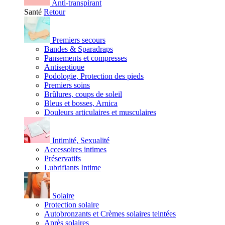
Anti-transpirant
Santé
Retour
Premiers secours
Bandes & Sparadraps
Pansements et compresses
Antiseptique
Podologie, Protection des pieds
Premiers soins
Brûlures, coups de soleil
Bleus et bosses, Arnica
Douleurs articulaires et musculaires
Intimité, Sexualité
Accessoires intimes
Préservatifs
Lubrifiants Intime
Solaire
Protection solaire
Autobronzants et Crèmes solaires teintées
Après solaires