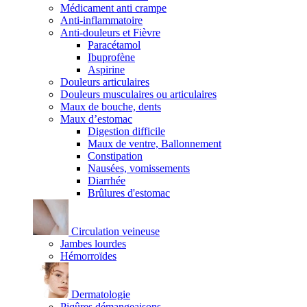
Médicament anti crampe
Anti-inflammatoire
Anti-douleurs et Fièvre
Paracétamol
Ibuprofène
Aspirine
Douleurs articulaires
Douleurs musculaires ou articulaires
Maux de bouche, dents
Maux d’estomac
Digestion difficile
Maux de ventre, Ballonnement
Constipation
Nausées, vomissements
Diarrhée
Brûlures d'estomac
Circulation veineuse
Jambes lourdes
Hémorroïdes
Dermatologie
Piqûres démangeaisons