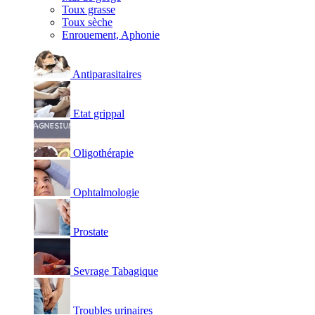
Toux grasse
Toux sèche
Enrouement, Aphonie
Antiparasitaires
Etat grippal
Oligothérapie
Ophtalmologie
Prostate
Sevrage Tabagique
Troubles urinaires