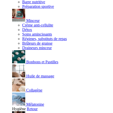
Barre nutritive
Préparation sportive
Minceur
Crème anti-cellulite
Détox
Soins amincissants
Régimes, substituts de repas
Brûleurs de graisse
Draineurs minceur
Bonbons et Pastilles
Huile de massage
Collagène
Mélatonine
Hygiène
Retour