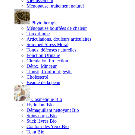
Vieillissement
Ménopause, traitement naturel
Phytotherapie
Ménopause bouffées de chaleur
Toux rhume
Articulations, douleurs articulaires
Sommeil Stress Moral
Tonus, défenses naturelles
Fonction Urinaire
Circulation Protection
Détox, Minceur
Transit, Confort digestif
Cholesterol
Beauté de la peau
Cosmétique Bio
Hydratant Bio
Démaquillant nettoyant Bio
Soins corps Bio
Stick lèvres Bio
Contour des Yeux Bio
Teint Bio