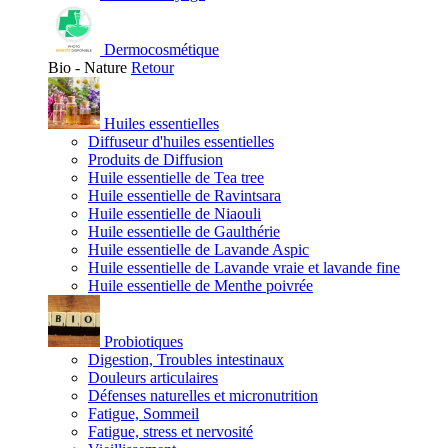
Dermocosmétique
Bio - Nature
Retour
Huiles essentielles
Diffuseur d'huiles essentielles
Produits de Diffusion
Huile essentielle de Tea tree
Huile essentielle de Ravintsara
Huile essentielle de Niaouli
Huile essentielle de Gaulthérie
Huile essentielle de Lavande Aspic
Huile essentielle de Lavande vraie et lavande fine
Huile essentielle de Menthe poivrée
Probiotiques
Digestion, Troubles intestinaux
Douleurs articulaires
Défenses naturelles et micronutrition
Fatigue, Sommeil
Fatigue, stress et nervosité