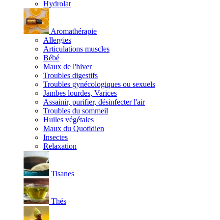
Hydrolat
Aromathérapie
Allergies
Articulations muscles
Bébé
Maux de l'hiver
Troubles digestifs
Troubles gynécologiques ou sexuels
Jambes lourdes, Varices
Assainir, purifier, désinfecter l'air
Troubles du sommeil
Huiles végétales
Maux du Quotidien
Insectes
Relaxation
Tisanes
Thés