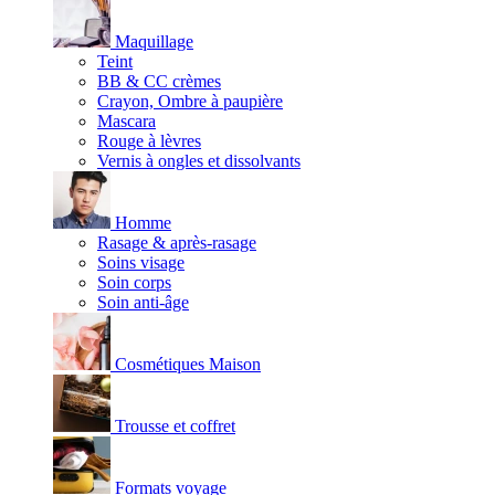
Maquillage
Teint
BB & CC crèmes
Crayon, Ombre à paupière
Mascara
Rouge à lèvres
Vernis à ongles et dissolvants
Homme
Rasage & après-rasage
Soins visage
Soin corps
Soin anti-âge
Cosmétiques Maison
Trousse et coffret
Formats voyage