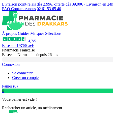
Livraison point-relais dès
2,99€
, offerte dès
39,00€
- Livraison en
24
FAQ
Contactez-nous
02 61 53 65 40
À propos
Guides
Marques
Sélections
4,7/5
Basé sur
19700 avis
Pharmacie Française
Basée
en Normandie
depuis
26 ans
Connexion
Se connecter
Créer un compte
Panier (
0
)
0
Votre panier est vide !
Rechercher un article, un médicament...