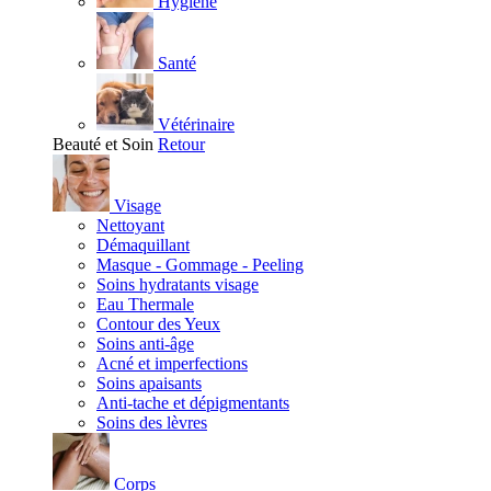
Hygiène
Santé
Vétérinaire
Beauté et Soin
Retour
Visage
Nettoyant
Démaquillant
Masque - Gommage - Peeling
Soins hydratants visage
Eau Thermale
Contour des Yeux
Soins anti-âge
Acné et imperfections
Soins apaisants
Anti-tache et dépigmentants
Soins des lèvres
Corps