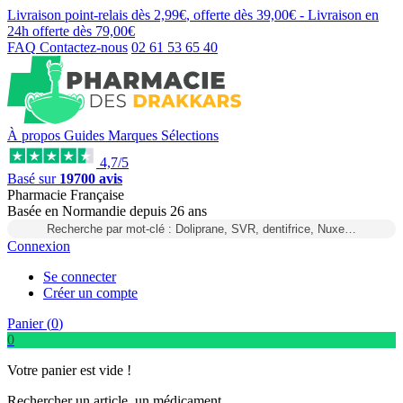
Livraison point-relais dès
2,99€
, offerte dès
39,00€
- Livraison en
24h
offerte dès
79,00€
FAQ
Contactez-nous
02 61 53 65 40
À propos
Guides
Marques
Sélections
4,7/5
Basé sur
19700 avis
Pharmacie Française
Basée
en Normandie
depuis
26 ans
Recherche par mot-clé : Doliprane, SVR, dentifrice, Nuxe…
Connexion
Se connecter
Créer un compte
Panier (
0
)
0
Votre panier est vide !
Rechercher un article, un médicament...