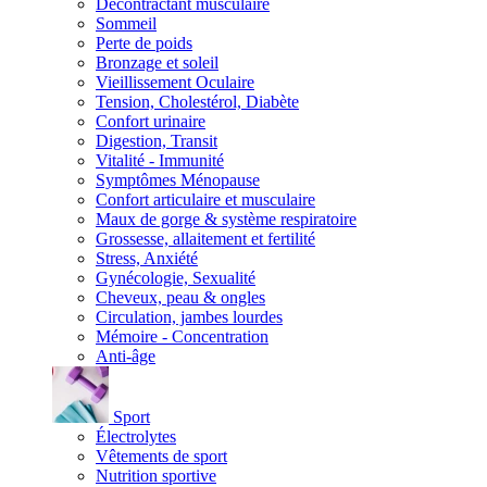
Décontractant musculaire
Sommeil
Perte de poids
Bronzage et soleil
Vieillissement Oculaire
Tension, Cholestérol, Diabète
Confort urinaire
Digestion, Transit
Vitalité - Immunité
Symptômes Ménopause
Confort articulaire et musculaire
Maux de gorge & système respiratoire
Grossesse, allaitement et fertilité
Stress, Anxiété
Gynécologie, Sexualité
Cheveux, peau & ongles
Circulation, jambes lourdes
Mémoire - Concentration
Anti-âge
Sport
Électrolytes
Vêtements de sport
Nutrition sportive