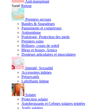
Anti-transpirant
Santé
Retour
Premiers secours
Bandes & Sparadraps
Pansements et compresses
Antiseptique
Podologie, Protection des pieds
Premiers soins
Brûlures, coups de soleil
Bleus et bosses, Arnica
Douleurs articulaires et musculaires
Intimité, Sexualité
Accessoires intimes
Préservatifs
Lubrifiants Intime
Solaire
Protection solaire
Autobronzants et Crèmes solaires teintées
Après solaires