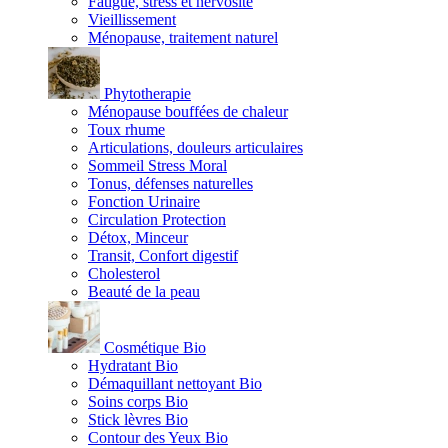
Fatigue, stress et nervosité
Vieillissement
Ménopause, traitement naturel
Phytotherapie
Ménopause bouffées de chaleur
Toux rhume
Articulations, douleurs articulaires
Sommeil Stress Moral
Tonus, défenses naturelles
Fonction Urinaire
Circulation Protection
Détox, Minceur
Transit, Confort digestif
Cholesterol
Beauté de la peau
Cosmétique Bio
Hydratant Bio
Démaquillant nettoyant Bio
Soins corps Bio
Stick lèvres Bio
Contour des Yeux Bio