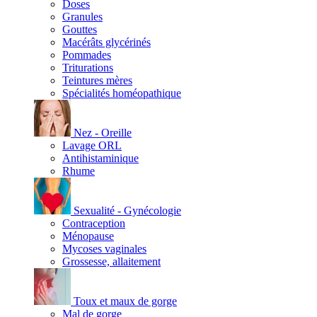
Doses
Granules
Gouttes
Macérâts glycérinés
Pommades
Triturations
Teintures mères
Spécialités homéopathique
Nez - Oreille
Lavage ORL
Antihistaminique
Rhume
Sexualité - Gynécologie
Contraception
Ménopause
Mycoses vaginales
Grossesse, allaitement
Toux et maux de gorge
Mal de gorge