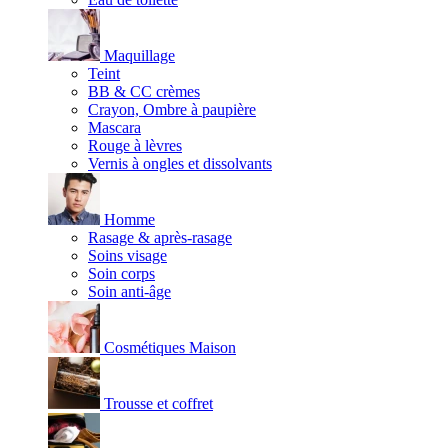
Maquillage
Teint
BB & CC crèmes
Crayon, Ombre à paupière
Mascara
Rouge à lèvres
Vernis à ongles et dissolvants
Homme
Rasage & après-rasage
Soins visage
Soin corps
Soin anti-âge
Cosmétiques Maison
Trousse et coffret