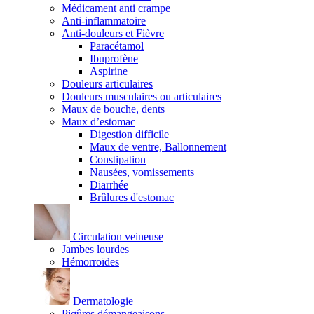
Médicament anti crampe
Anti-inflammatoire
Anti-douleurs et Fièvre
Paracétamol
Ibuprofène
Aspirine
Douleurs articulaires
Douleurs musculaires ou articulaires
Maux de bouche, dents
Maux d’estomac
Digestion difficile
Maux de ventre, Ballonnement
Constipation
Nausées, vomissements
Diarrhée
Brûlures d'estomac
Circulation veineuse
Jambes lourdes
Hémorroïdes
Dermatologie
Piqûres démangeaisons