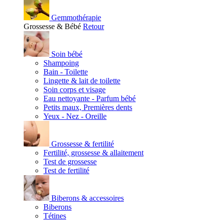
Gemmothérapie
Grossesse & Bébé
Retour
Soin bébé
Shampoing
Bain - Toilette
Lingette & lait de toilette
Soin corps et visage
Eau nettoyante - Parfum bébé
Petits maux, Premières dents
Yeux - Nez - Oreille
Grossesse & fertilité
Fertilité, grossesse & allaitement
Test de grossesse
Test de fertilité
Biberons & accessoires
Biberons
Tétines