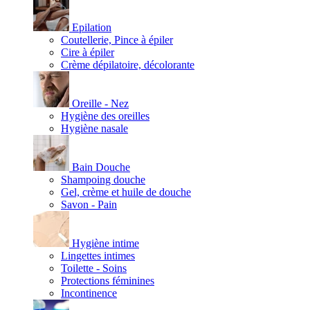
Epilation
Coutellerie, Pince à épiler
Cire à épiler
Crème dépilatoire, décolorante
Oreille - Nez
Hygiène des oreilles
Hygiène nasale
Bain Douche
Shampoing douche
Gel, crème et huile de douche
Savon - Pain
Hygiène intime
Lingettes intimes
Toilette - Soins
Protections féminines
Incontinence