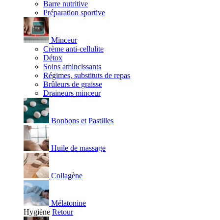
Barre nutritive
Préparation sportive
Minceur
Crème anti-cellulite
Détox
Soins amincissants
Régimes, substituts de repas
Brûleurs de graisse
Draineurs minceur
Bonbons et Pastilles
Huile de massage
Collagène
Mélatonine
Hygiène
Retour