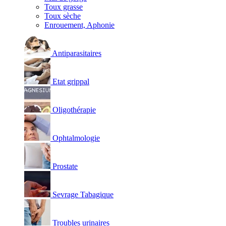
Toux grasse
Toux sèche
Enrouement, Aphonie
Antiparasitaires
Etat grippal
Oligothérapie
Ophtalmologie
Prostate
Sevrage Tabagique
Troubles urinaires