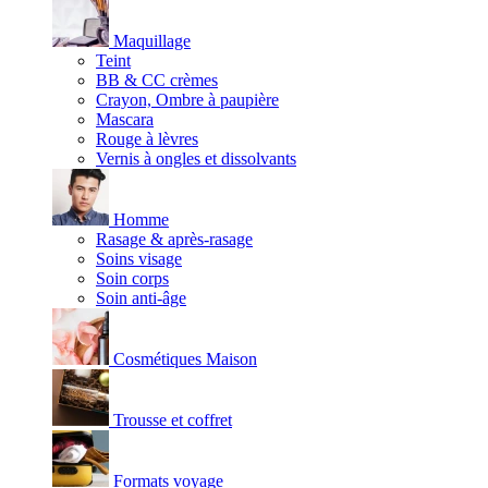
Maquillage
Teint
BB & CC crèmes
Crayon, Ombre à paupière
Mascara
Rouge à lèvres
Vernis à ongles et dissolvants
Homme
Rasage & après-rasage
Soins visage
Soin corps
Soin anti-âge
Cosmétiques Maison
Trousse et coffret
Formats voyage