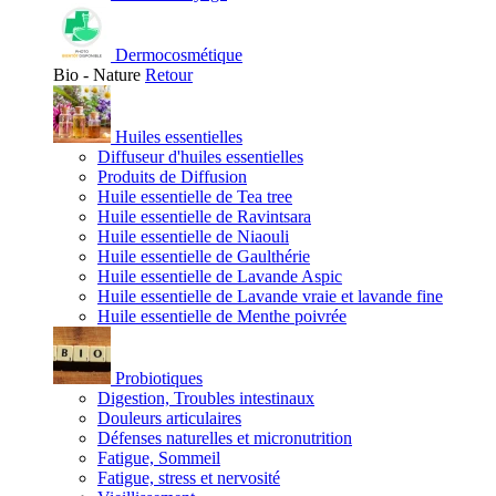
Dermocosmétique
Bio - Nature
Retour
Huiles essentielles
Diffuseur d'huiles essentielles
Produits de Diffusion
Huile essentielle de Tea tree
Huile essentielle de Ravintsara
Huile essentielle de Niaouli
Huile essentielle de Gaulthérie
Huile essentielle de Lavande Aspic
Huile essentielle de Lavande vraie et lavande fine
Huile essentielle de Menthe poivrée
Probiotiques
Digestion, Troubles intestinaux
Douleurs articulaires
Défenses naturelles et micronutrition
Fatigue, Sommeil
Fatigue, stress et nervosité