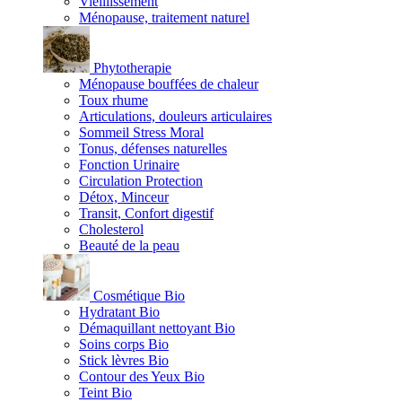
Vieillissement
Ménopause, traitement naturel
Phytotherapie
Ménopause bouffées de chaleur
Toux rhume
Articulations, douleurs articulaires
Sommeil Stress Moral
Tonus, défenses naturelles
Fonction Urinaire
Circulation Protection
Détox, Minceur
Transit, Confort digestif
Cholesterol
Beauté de la peau
Cosmétique Bio
Hydratant Bio
Démaquillant nettoyant Bio
Soins corps Bio
Stick lèvres Bio
Contour des Yeux Bio
Teint Bio