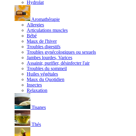
Hydrolat
Aromathérapie
Allergies
Articulations muscles
Bébé
Maux de l'hiver
Troubles digestifs
Troubles gynécologiques ou sexuels
Jambes lourdes, Varices
Assainir, purifier, désinfecter l'air
Troubles du sommeil
Huiles végétales
Maux du Quotidien
Insectes
Relaxation
Tisanes
Thés