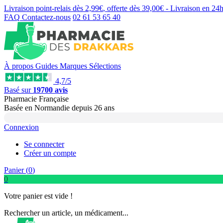
Livraison point-relais dès
2,99€
, offerte dès
39,00€
- Livraison en
24
FAQ
Contactez-nous
02 61 53 65 40
À propos
Guides
Marques
Sélections
4,7/5
Basé sur
19700 avis
Pharmacie Française
Basée
en Normandie
depuis
26 ans
Connexion
Se connecter
Créer un compte
Panier (
0
)
0
Votre panier est vide !
Rechercher un article, un médicament...