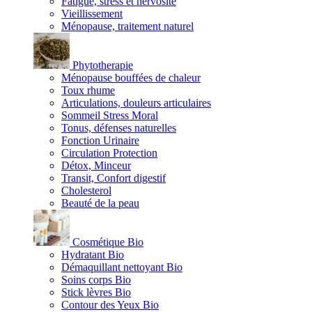
Fatigue, stress et nervosité
Vieillissement
Ménopause, traitement naturel
Phytotherapie
Ménopause bouffées de chaleur
Toux rhume
Articulations, douleurs articulaires
Sommeil Stress Moral
Tonus, défenses naturelles
Fonction Urinaire
Circulation Protection
Détox, Minceur
Transit, Confort digestif
Cholesterol
Beauté de la peau
Cosmétique Bio
Hydratant Bio
Démaquillant nettoyant Bio
Soins corps Bio
Stick lèvres Bio
Contour des Yeux Bio