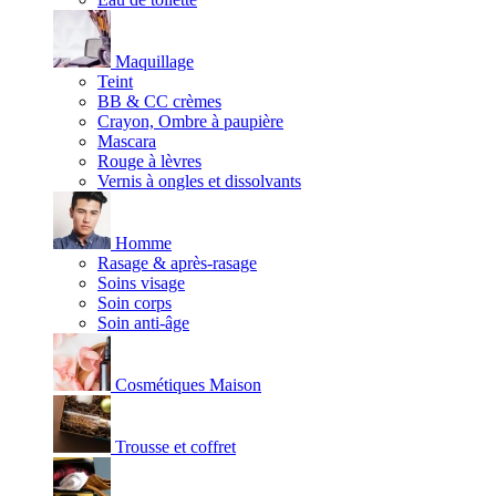
Maquillage
Teint
BB & CC crèmes
Crayon, Ombre à paupière
Mascara
Rouge à lèvres
Vernis à ongles et dissolvants
Homme
Rasage & après-rasage
Soins visage
Soin corps
Soin anti-âge
Cosmétiques Maison
Trousse et coffret