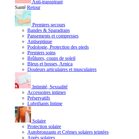
Anti-transpirant
Santé
Retour
Premiers secours
Bandes & Sparadraps
Pansements et compresses
Antiseptique
Podologie, Protection des pieds
Premiers soins
Brûlures, coups de soleil
Bleus et bosses, Arnica
Douleurs articulaires et musculaires
Intimité, Sexualité
Accessoires intimes
Préservatifs
Lubrifiants Intime
Solaire
Protection solaire
Autobronzants et Crèmes solaires teintées
Après solaires