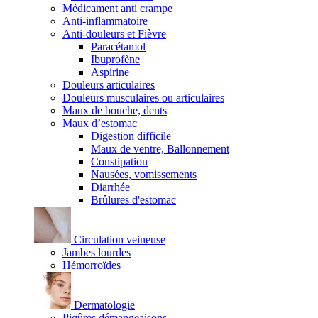
Médicament anti crampe
Anti-inflammatoire
Anti-douleurs et Fièvre
Paracétamol
Ibuprofène
Aspirine
Douleurs articulaires
Douleurs musculaires ou articulaires
Maux de bouche, dents
Maux d’estomac
Digestion difficile
Maux de ventre, Ballonnement
Constipation
Nausées, vomissements
Diarrhée
Brûlures d'estomac
Circulation veineuse
Jambes lourdes
Hémorroïdes
Dermatologie
Piqûres démangeaisons