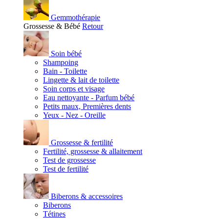
Gemmothérapie
Grossesse & Bébé
Retour
Soin bébé
Shampoing
Bain - Toilette
Lingette & lait de toilette
Soin corps et visage
Eau nettoyante - Parfum bébé
Petits maux, Premières dents
Yeux - Nez - Oreille
Grossesse & fertilité
Fertilité, grossesse & allaitement
Test de grossesse
Test de fertilité
Biberons & accessoires
Biberons
Tétines