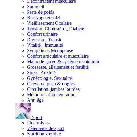
Décontractant musculaire
Sommeil
Perte de poids
Bronzage et soleil
Vieillissement Oculaire
Tension, Cholestérol, Diabète
Confort urinaire
Digestion, Transit
Vitalité - Immunité
Symptômes Ménopause
Confort articulaire et musculaire
Maux de gorge & système respiratoire
Grossesse, allaitement et fertilité
Stress, Anxiété
Gynécologie, Sexualité
Cheveux, peau & ongles
Circulation, jambes lourdes
Mémoire - Concentration
Anti-âge
Sport
Électrolytes
Vêtements de sport
Nutrition sportive