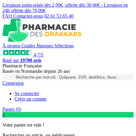
Livraison point-relais dès
2,99€
, offerte dès
39,00€
- Livraison en
24h
offerte dès
79,00€
FAQ
Contactez-nous
02 61 53 65 40
À propos
Guides
Marques
Sélections
4,7/5
Basé sur
19700 avis
Pharmacie Française
Basée
en Normandie
depuis
26 ans
Recherche par mot-clé : Doliprane, SVR, dentifrice, Nuxe…
Connexion
Se connecter
Créer un compte
Panier (
0
)
0
Votre panier est vide !
Rechercher un article, un médicament...