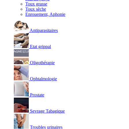
Toux grasse
Toux sèche
Enrouement, Aphonie
Antiparasitaires
Etat grippal
Oligothérapie
Ophtalmologie
Prostate
Sevrage Tabagique
Troubles urinaires