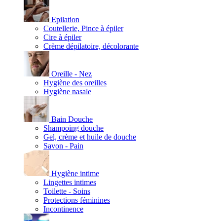
Epilation
Coutellerie, Pince à épiler
Cire à épiler
Crème dépilatoire, décolorante
Oreille - Nez
Hygiène des oreilles
Hygiène nasale
Bain Douche
Shampoing douche
Gel, crème et huile de douche
Savon - Pain
Hygiène intime
Lingettes intimes
Toilette - Soins
Protections féminines
Incontinence