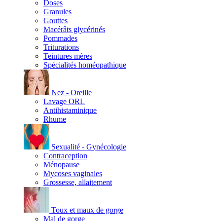
Doses
Granules
Gouttes
Macérâts glycérinés
Pommades
Triturations
Teintures mères
Spécialités homéopathique
Nez - Oreille
Lavage ORL
Antihistaminique
Rhume
Sexualité - Gynécologie
Contraception
Ménopause
Mycoses vaginales
Grossesse, allaitement
Toux et maux de gorge
Mal de gorge