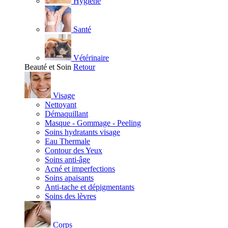
Hygiène
Santé
Vétérinaire
Beauté et Soin
Retour
Visage
Nettoyant
Démaquillant
Masque - Gommage - Peeling
Soins hydratants visage
Eau Thermale
Contour des Yeux
Soins anti-âge
Acné et imperfections
Soins apaisants
Anti-tache et dépigmentants
Soins des lèvres
Corps