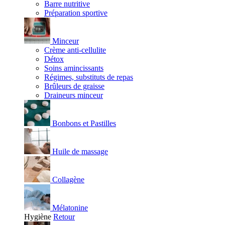
Barre nutritive
Préparation sportive
Minceur
Crème anti-cellulite
Détox
Soins amincissants
Régimes, substituts de repas
Brûleurs de graisse
Draineurs minceur
Bonbons et Pastilles
Huile de massage
Collagène
Mélatonine
Hygiène
Retour