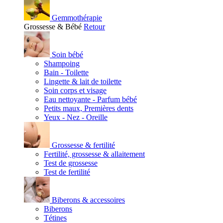
Gemmothérapie
Grossesse & Bébé
Retour
Soin bébé
Shampoing
Bain - Toilette
Lingette & lait de toilette
Soin corps et visage
Eau nettoyante - Parfum bébé
Petits maux, Premières dents
Yeux - Nez - Oreille
Grossesse & fertilité
Fertilité, grossesse & allaitement
Test de grossesse
Test de fertilité
Biberons & accessoires
Biberons
Tétines