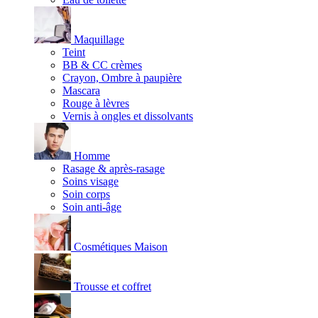
Maquillage
Teint
BB & CC crèmes
Crayon, Ombre à paupière
Mascara
Rouge à lèvres
Vernis à ongles et dissolvants
Homme
Rasage & après-rasage
Soins visage
Soin corps
Soin anti-âge
Cosmétiques Maison
Trousse et coffret