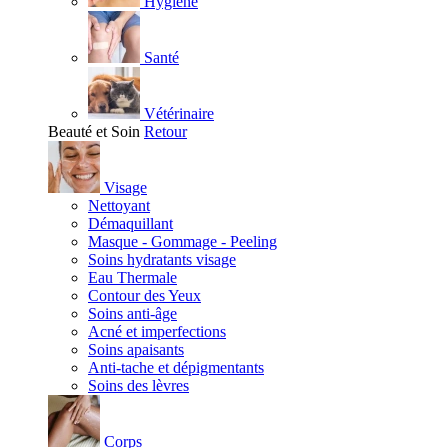
Hygiène
Santé
Vétérinaire
Beauté et Soin
Retour
Visage
Nettoyant
Démaquillant
Masque - Gommage - Peeling
Soins hydratants visage
Eau Thermale
Contour des Yeux
Soins anti-âge
Acné et imperfections
Soins apaisants
Anti-tache et dépigmentants
Soins des lèvres
Corps