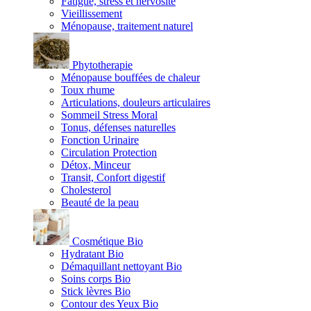
Fatigue, stress et nervosité
Vieillissement
Ménopause, traitement naturel
Phytotherapie
Ménopause bouffées de chaleur
Toux rhume
Articulations, douleurs articulaires
Sommeil Stress Moral
Tonus, défenses naturelles
Fonction Urinaire
Circulation Protection
Détox, Minceur
Transit, Confort digestif
Cholesterol
Beauté de la peau
Cosmétique Bio
Hydratant Bio
Démaquillant nettoyant Bio
Soins corps Bio
Stick lèvres Bio
Contour des Yeux Bio