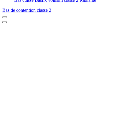
Bas cuisse Basfix voilisim classe 2 Radiante
Bas de contention classe 2