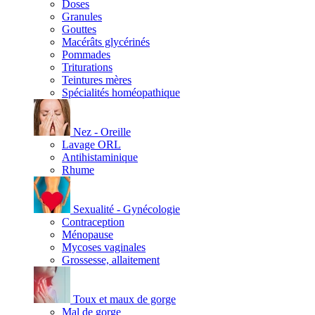
Doses
Granules
Gouttes
Macérâts glycérinés
Pommades
Triturations
Teintures mères
Spécialités homéopathique
Nez - Oreille
Lavage ORL
Antihistaminique
Rhume
Sexualité - Gynécologie
Contraception
Ménopause
Mycoses vaginales
Grossesse, allaitement
Toux et maux de gorge
Mal de gorge