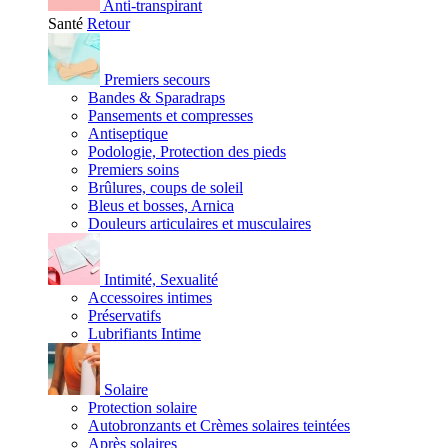
Anti-transpirant
Santé
Retour
Premiers secours
Bandes & Sparadraps
Pansements et compresses
Antiseptique
Podologie, Protection des pieds
Premiers soins
Brûlures, coups de soleil
Bleus et bosses, Arnica
Douleurs articulaires et musculaires
Intimité, Sexualité
Accessoires intimes
Préservatifs
Lubrifiants Intime
Solaire
Protection solaire
Autobronzants et Crèmes solaires teintées
Après solaires