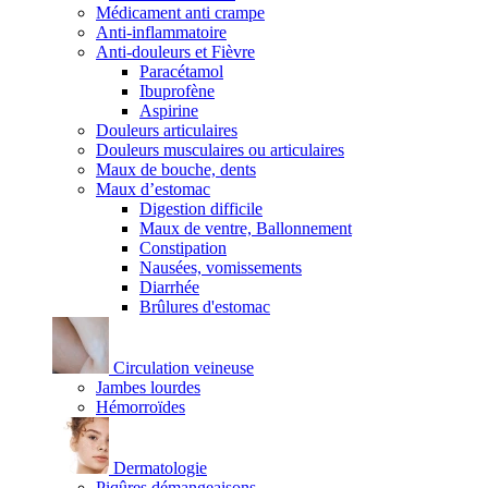
Médicament anti crampe
Anti-inflammatoire
Anti-douleurs et Fièvre
Paracétamol
Ibuprofène
Aspirine
Douleurs articulaires
Douleurs musculaires ou articulaires
Maux de bouche, dents
Maux d’estomac
Digestion difficile
Maux de ventre, Ballonnement
Constipation
Nausées, vomissements
Diarrhée
Brûlures d'estomac
Circulation veineuse
Jambes lourdes
Hémorroïdes
Dermatologie
Piqûres démangeaisons