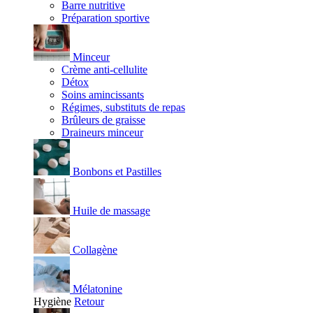
Barre nutritive
Préparation sportive
Minceur
Crème anti-cellulite
Détox
Soins amincissants
Régimes, substituts de repas
Brûleurs de graisse
Draineurs minceur
Bonbons et Pastilles
Huile de massage
Collagène
Mélatonine
Hygiène
Retour