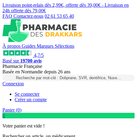
Livraison point-relais dès
2,99€
, offerte dès
39,00€
- Livraison en
24h
offerte dès
79,00€
FAQ
Contactez-nous
02 61 53 65 40
À propos
Guides
Marques
Sélections
4,7/5
Basé sur
19700 avis
Pharmacie Française
Basée
en Normandie
depuis
26 ans
Recherche par mot-clé : Doliprane, SVR, dentifrice, Nuxe…
Connexion
Se connecter
Créer un compte
Panier (
0
)
0
Votre panier est vide !
Rechercher un article, un médicament...