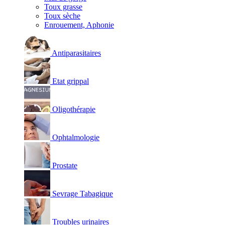
Toux grasse
Toux sèche
Enrouement, Aphonie
Antiparasitaires
Etat grippal
Oligothérapie
Ophtalmologie
Prostate
Sevrage Tabagique
Troubles urinaires