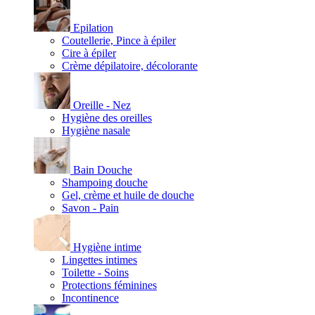
Epilation
Coutellerie, Pince à épiler
Cire à épiler
Crème dépilatoire, décolorante
Oreille - Nez
Hygiène des oreilles
Hygiène nasale
Bain Douche
Shampoing douche
Gel, crème et huile de douche
Savon - Pain
Hygiène intime
Lingettes intimes
Toilette - Soins
Protections féminines
Incontinence