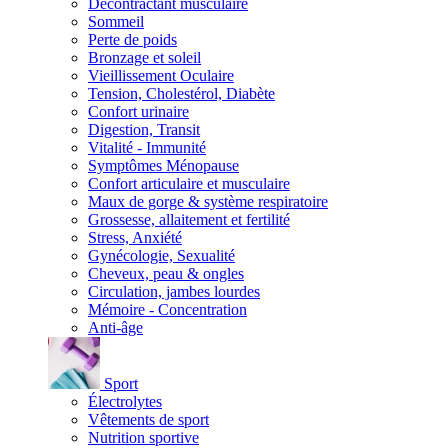
Décontractant musculaire
Sommeil
Perte de poids
Bronzage et soleil
Vieillissement Oculaire
Tension, Cholestérol, Diabète
Confort urinaire
Digestion, Transit
Vitalité - Immunité
Symptômes Ménopause
Confort articulaire et musculaire
Maux de gorge & système respiratoire
Grossesse, allaitement et fertilité
Stress, Anxiété
Gynécologie, Sexualité
Cheveux, peau & ongles
Circulation, jambes lourdes
Mémoire - Concentration
Anti-âge
Sport
Électrolytes
Vêtements de sport
Nutrition sportive