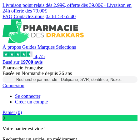
Livraison point-relais dès
2,99€
, offerte dès
39,00€
- Livraison en
24h
offerte dès
79,00€
FAQ
Contactez-nous
02 61 53 65 40
À propos
Guides
Marques
Sélections
4,7/5
Basé sur
19700 avis
Pharmacie Française
Basée
en Normandie
depuis
26 ans
Recherche par mot-clé : Doliprane, SVR, dentifrice, Nuxe…
Connexion
Se connecter
Créer un compte
Panier (
0
)
0
Votre panier est vide !
Rechercher un article, un médicament...