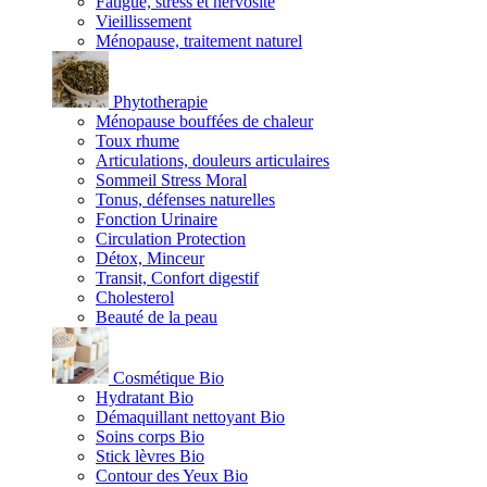
Fatigue, stress et nervosité
Vieillissement
Ménopause, traitement naturel
Phytotherapie
Ménopause bouffées de chaleur
Toux rhume
Articulations, douleurs articulaires
Sommeil Stress Moral
Tonus, défenses naturelles
Fonction Urinaire
Circulation Protection
Détox, Minceur
Transit, Confort digestif
Cholesterol
Beauté de la peau
Cosmétique Bio
Hydratant Bio
Démaquillant nettoyant Bio
Soins corps Bio
Stick lèvres Bio
Contour des Yeux Bio