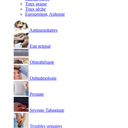
Toux grasse
Toux sèche
Enrouement, Aphonie
Antiparasitaires
Etat grippal
Oligothérapie
Ophtalmologie
Prostate
Sevrage Tabagique
Troubles urinaires