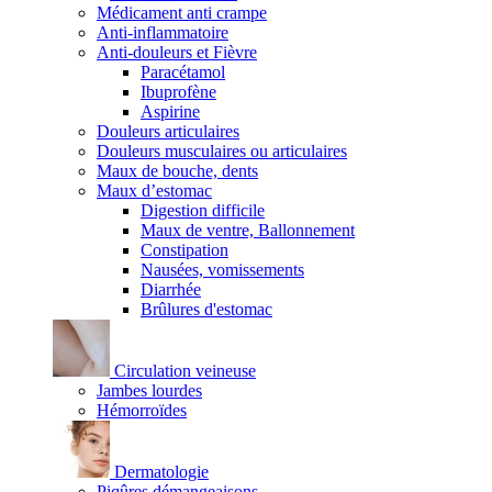
Médicament anti crampe
Anti-inflammatoire
Anti-douleurs et Fièvre
Paracétamol
Ibuprofène
Aspirine
Douleurs articulaires
Douleurs musculaires ou articulaires
Maux de bouche, dents
Maux d’estomac
Digestion difficile
Maux de ventre, Ballonnement
Constipation
Nausées, vomissements
Diarrhée
Brûlures d'estomac
Circulation veineuse
Jambes lourdes
Hémorroïdes
Dermatologie
Piqûres démangeaisons