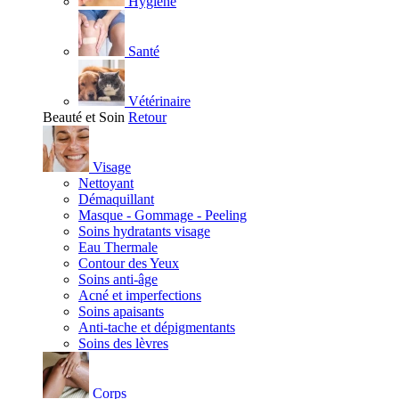
Hygiène
Santé
Vétérinaire
Beauté et Soin
Retour
Visage
Nettoyant
Démaquillant
Masque - Gommage - Peeling
Soins hydratants visage
Eau Thermale
Contour des Yeux
Soins anti-âge
Acné et imperfections
Soins apaisants
Anti-tache et dépigmentants
Soins des lèvres
Corps