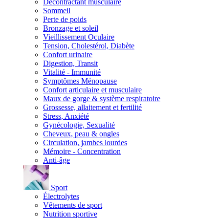
Décontractant musculaire
Sommeil
Perte de poids
Bronzage et soleil
Vieillissement Oculaire
Tension, Cholestérol, Diabète
Confort urinaire
Digestion, Transit
Vitalité - Immunité
Symptômes Ménopause
Confort articulaire et musculaire
Maux de gorge & système respiratoire
Grossesse, allaitement et fertilité
Stress, Anxiété
Gynécologie, Sexualité
Cheveux, peau & ongles
Circulation, jambes lourdes
Mémoire - Concentration
Anti-âge
Sport
Électrolytes
Vêtements de sport
Nutrition sportive