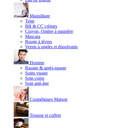
Maquillage
Teint
BB & CC crèmes
Crayon, Ombre à paupière
Mascara
Rouge à lèvres
Vernis à ongles et dissolvants
Homme
Rasage & après-rasage
Soins visage
Soin corps
Soin anti-âge
Cosmétiques Maison
Trousse et coffret