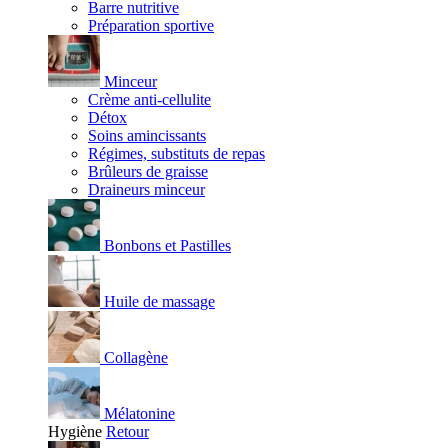
Barre nutritive
Préparation sportive
Minceur
Crème anti-cellulite
Détox
Soins amincissants
Régimes, substituts de repas
Brûleurs de graisse
Draineurs minceur
Bonbons et Pastilles
Huile de massage
Collagène
Mélatonine
Hygiène
Retour