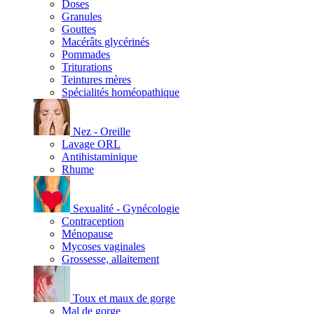
Doses
Granules
Gouttes
Macérâts glycérinés
Pommades
Triturations
Teintures mères
Spécialités homéopathique
Nez - Oreille
Lavage ORL
Antihistaminique
Rhume
Sexualité - Gynécologie
Contraception
Ménopause
Mycoses vaginales
Grossesse, allaitement
Toux et maux de gorge
Mal de gorge