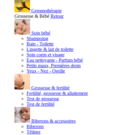
Gemmothérapie
Grossesse & Bébé
Retour
Soin bébé
Shampoing
Bain - Toilette
Lingette & lait de toilette
Soin corps et visage
Eau nettoyante - Parfum bébé
Petits maux, Premières dents
Yeux - Nez - Oreille
Grossesse & fertilité
Fertilité, grossesse & allaitement
Test de grossesse
Test de fertilité
Biberons & accessoires
Biberons
Tétines