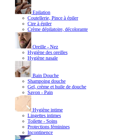
Epilation
Coutellerie, Pince à épiler
Cire à épiler
Crème dépilatoire, décolorante
Oreille - Nez
Hygiène des oreilles
Hygiène nasale
Bain Douche
Shampoing douche
Gel, crème et huile de douche
Savon - Pain
Hygiène intime
Lingettes intimes
Toilette - Soins
Protections féminines
Incontinence