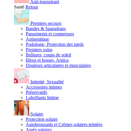
Anti-transpirant
Santé
Retour
Premiers secours
Bandes & Sparadraps
Pansements et compresses
Antiseptique
Podologie, Protection des pieds
Premiers soins
Brûlures, coups de soleil
Bleus et bosses, Arnica
Douleurs articulaires et musculaires
Intimité, Sexualité
Accessoires intimes
Préservatifs
Lubrifiants Intime
Solaire
Protection solaire
Autobronzants et Crèmes solaires teintées
Après solaires