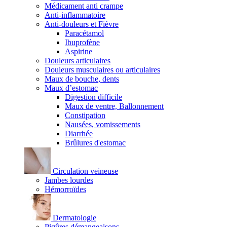
Médicament anti crampe
Anti-inflammatoire
Anti-douleurs et Fièvre
Paracétamol
Ibuprofène
Aspirine
Douleurs articulaires
Douleurs musculaires ou articulaires
Maux de bouche, dents
Maux d’estomac
Digestion difficile
Maux de ventre, Ballonnement
Constipation
Nausées, vomissements
Diarrhée
Brûlures d'estomac
Circulation veineuse
Jambes lourdes
Hémorroïdes
Dermatologie
Piqûres démangeaisons