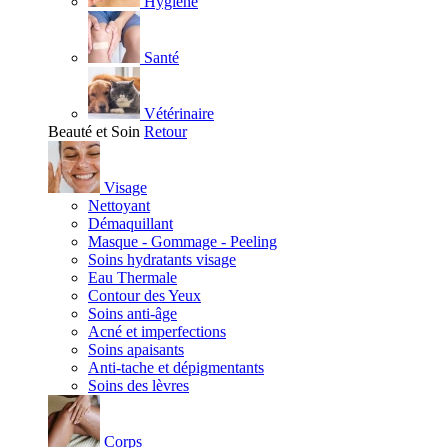
Hygiène
Santé
Vétérinaire
Beauté et Soin
Retour
Visage
Nettoyant
Démaquillant
Masque - Gommage - Peeling
Soins hydratants visage
Eau Thermale
Contour des Yeux
Soins anti-âge
Acné et imperfections
Soins apaisants
Anti-tache et dépigmentants
Soins des lèvres
Corps