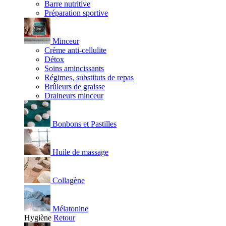
Barre nutritive
Préparation sportive
Minceur
Crème anti-cellulite
Détox
Soins amincissants
Régimes, substituts de repas
Brûleurs de graisse
Draineurs minceur
Bonbons et Pastilles
Huile de massage
Collagène
Mélatonine
Hygiène
Retour