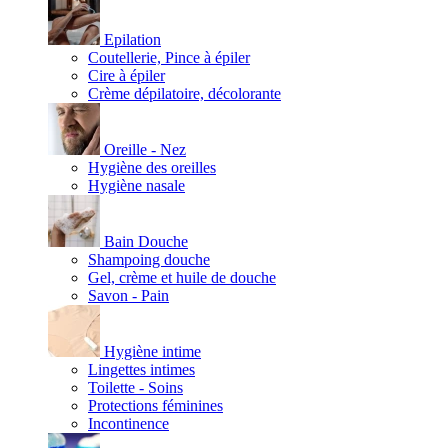
Epilation
Coutellerie, Pince à épiler
Cire à épiler
Crème dépilatoire, décolorante
Oreille - Nez
Hygiène des oreilles
Hygiène nasale
Bain Douche
Shampoing douche
Gel, crème et huile de douche
Savon - Pain
Hygiène intime
Lingettes intimes
Toilette - Soins
Protections féminines
Incontinence