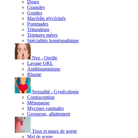
Doses
Granules
Gouttes
Macérâts glycérinés
Pommades
Triturations
Teintures mères
Spécialités homéopathique
Nez - Oreille
Lavage ORL
Antihistaminique
Rhume
Sexualité - Gynécologie
Contraception
Ménopause
Mycoses vaginales
Grossesse, allaitement
Toux et maux de gorge
Mal de gorge