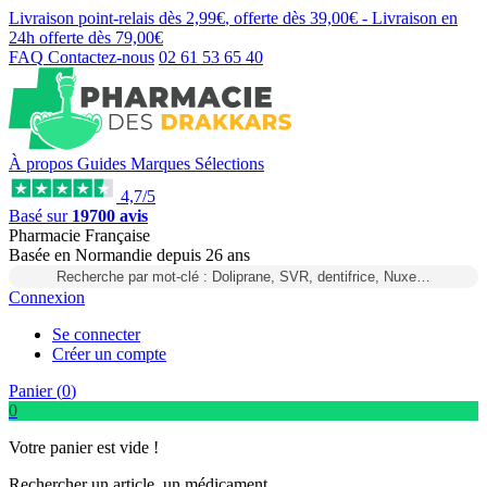
Livraison point-relais dès
2,99€
, offerte dès
39,00€
- Livraison en
24h
offerte dès
79,00€
FAQ
Contactez-nous
02 61 53 65 40
À propos
Guides
Marques
Sélections
4,7/5
Basé sur
19700 avis
Pharmacie Française
Basée
en Normandie
depuis
26 ans
Recherche par mot-clé : Doliprane, SVR, dentifrice, Nuxe…
Connexion
Se connecter
Créer un compte
Panier (
0
)
0
Votre panier est vide !
Rechercher un article, un médicament...