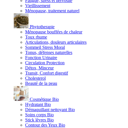
Fatigue, stress et nervosité
Vieillissement
Ménopause, traitement naturel
Phytotherapie
Ménopause bouffées de chaleur
Toux rhume
Articulations, douleurs articulaires
Sommeil Stress Moral
Tonus, défenses naturelles
Fonction Urinaire
Circulation Protection
Détox, Minceur
Transit, Confort digestif
Cholesterol
Beauté de la peau
Cosmétique Bio
Hydratant Bio
Démaquillant nettoyant Bio
Soins corps Bio
Stick lèvres Bio
Contour des Yeux Bio