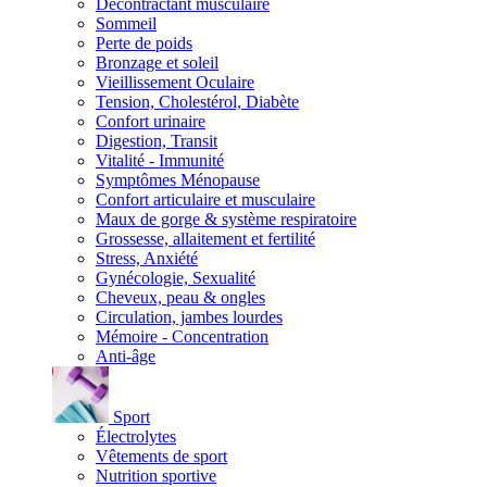
Décontractant musculaire
Sommeil
Perte de poids
Bronzage et soleil
Vieillissement Oculaire
Tension, Cholestérol, Diabète
Confort urinaire
Digestion, Transit
Vitalité - Immunité
Symptômes Ménopause
Confort articulaire et musculaire
Maux de gorge & système respiratoire
Grossesse, allaitement et fertilité
Stress, Anxiété
Gynécologie, Sexualité
Cheveux, peau & ongles
Circulation, jambes lourdes
Mémoire - Concentration
Anti-âge
Sport
Électrolytes
Vêtements de sport
Nutrition sportive