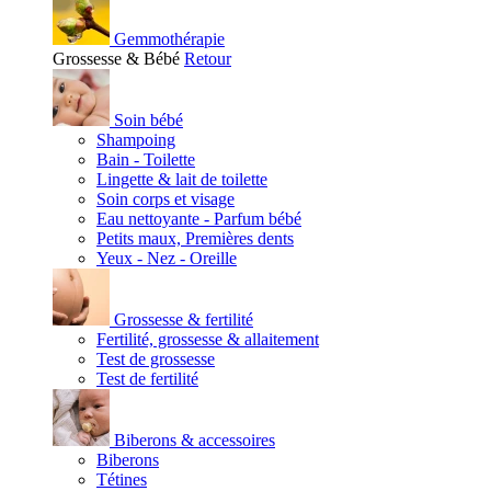
Gemmothérapie
Grossesse & Bébé
Retour
Soin bébé
Shampoing
Bain - Toilette
Lingette & lait de toilette
Soin corps et visage
Eau nettoyante - Parfum bébé
Petits maux, Premières dents
Yeux - Nez - Oreille
Grossesse & fertilité
Fertilité, grossesse & allaitement
Test de grossesse
Test de fertilité
Biberons & accessoires
Biberons
Tétines