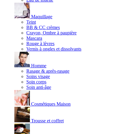
Maquillage
Teint
BB & CC crèmes
Crayon, Ombre à paupière
Mascara
Rouge à lèvres
Vernis à ongles et dissolvants
Homme
Rasage & après-rasage
Soins visage
Soin corps
Soin anti-âge
Cosmétiques Maison
Trousse et coffret