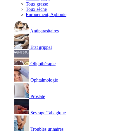
Toux grasse
Toux sèche
Enrouement, Aphonie
Antiparasitaires
Etat grippal
Oligothérapie
Ophtalmologie
Prostate
Sevrage Tabagique
Troubles urinaires