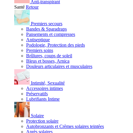
Anti-transpirant
Santé
Retour
Premiers secours
Bandes & Sparadraps
Pansements et compresses
Antiseptique
Podologie, Protection des pieds
Premiers soins
Brûlures, coups de soleil
Bleus et bosses, Arnica
Douleurs articulaires et musculaires
Intimité, Sexualité
Accessoires intimes
Préservatifs
Lubrifiants Intime
Solaire
Protection solaire
Autobronzants et Crèmes solaires teintées
Après solaires