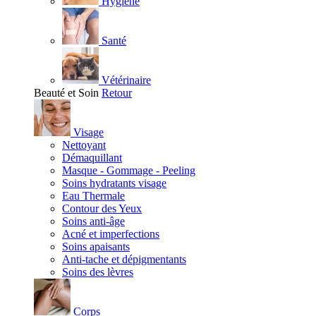
Hygiène
Santé
Vétérinaire
Beauté et Soin
Retour
Visage
Nettoyant
Démaquillant
Masque - Gommage - Peeling
Soins hydratants visage
Eau Thermale
Contour des Yeux
Soins anti-âge
Acné et imperfections
Soins apaisants
Anti-tache et dépigmentants
Soins des lèvres
Corps