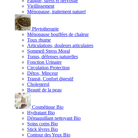
Fatigue, stress et nervosité
Vieillissement
Ménopause, traitement naturel
Phytotherapie
Ménopause bouffées de chaleur
Toux rhume
Articulations, douleurs articulaires
Sommeil Stress Moral
Tonus, défenses naturelles
Fonction Urinaire
Circulation Protection
Détox, Minceur
Transit, Confort digestif
Cholesterol
Beauté de la peau
Cosmétique Bio
Hydratant Bio
Démaquillant nettoyant Bio
Soins corps Bio
Stick lèvres Bio
Contour des Yeux Bio