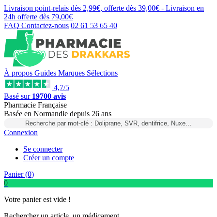
Livraison point-relais dès
2,99€
, offerte dès
39,00€
- Livraison en
24h
offerte dès
79,00€
FAQ
Contactez-nous
02 61 53 65 40
À propos
Guides
Marques
Sélections
4,7/5
Basé sur
19700 avis
Pharmacie Française
Basée
en Normandie
depuis
26 ans
Recherche par mot-clé : Doliprane, SVR, dentifrice, Nuxe…
Connexion
Se connecter
Créer un compte
Panier (
0
)
0
Votre panier est vide !
Rechercher un article, un médicament...