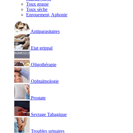
Toux grasse
Toux sèche
Enrouement, Aphonie
Antiparasitaires
Etat grippal
Oligothérapie
Ophtalmologie
Prostate
Sevrage Tabagique
Troubles urinaires