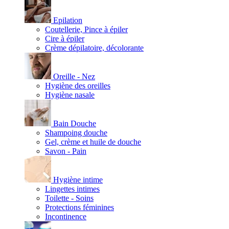
Epilation
Coutellerie, Pince à épiler
Cire à épiler
Crème dépilatoire, décolorante
Oreille - Nez
Hygiène des oreilles
Hygiène nasale
Bain Douche
Shampoing douche
Gel, crème et huile de douche
Savon - Pain
Hygiène intime
Lingettes intimes
Toilette - Soins
Protections féminines
Incontinence