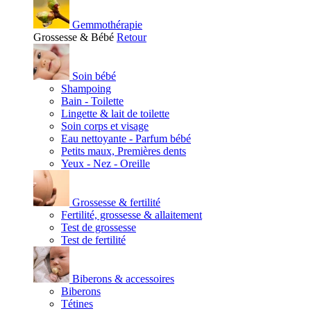
Gemmothérapie
Grossesse & Bébé
Retour
Soin bébé
Shampoing
Bain - Toilette
Lingette & lait de toilette
Soin corps et visage
Eau nettoyante - Parfum bébé
Petits maux, Premières dents
Yeux - Nez - Oreille
Grossesse & fertilité
Fertilité, grossesse & allaitement
Test de grossesse
Test de fertilité
Biberons & accessoires
Biberons
Tétines