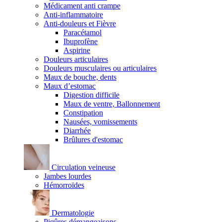
Médicament anti crampe
Anti-inflammatoire
Anti-douleurs et Fièvre
Paracétamol
Ibuprofène
Aspirine
Douleurs articulaires
Douleurs musculaires ou articulaires
Maux de bouche, dents
Maux d’estomac
Digestion difficile
Maux de ventre, Ballonnement
Constipation
Nausées, vomissements
Diarrhée
Brûlures d'estomac
Circulation veineuse
Jambes lourdes
Hémorroïdes
Dermatologie
Piqûres démangeaisons