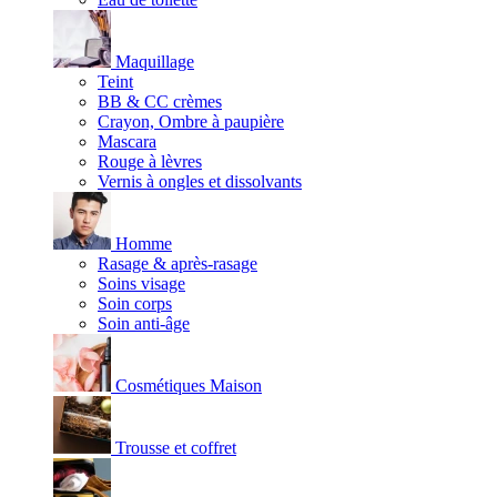
Maquillage
Teint
BB & CC crèmes
Crayon, Ombre à paupière
Mascara
Rouge à lèvres
Vernis à ongles et dissolvants
Homme
Rasage & après-rasage
Soins visage
Soin corps
Soin anti-âge
Cosmétiques Maison
Trousse et coffret