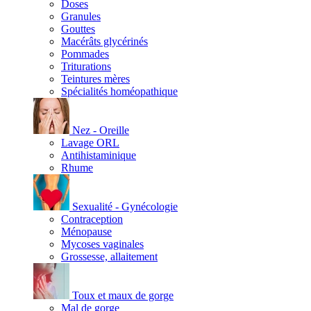
Doses
Granules
Gouttes
Macérâts glycérinés
Pommades
Triturations
Teintures mères
Spécialités homéopathique
Nez - Oreille
Lavage ORL
Antihistaminique
Rhume
Sexualité - Gynécologie
Contraception
Ménopause
Mycoses vaginales
Grossesse, allaitement
Toux et maux de gorge
Mal de gorge