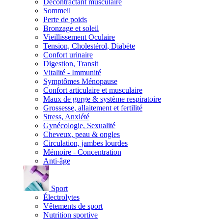
Décontractant musculaire
Sommeil
Perte de poids
Bronzage et soleil
Vieillissement Oculaire
Tension, Cholestérol, Diabète
Confort urinaire
Digestion, Transit
Vitalité - Immunité
Symptômes Ménopause
Confort articulaire et musculaire
Maux de gorge & système respiratoire
Grossesse, allaitement et fertilité
Stress, Anxiété
Gynécologie, Sexualité
Cheveux, peau & ongles
Circulation, jambes lourdes
Mémoire - Concentration
Anti-âge
Sport
Électrolytes
Vêtements de sport
Nutrition sportive