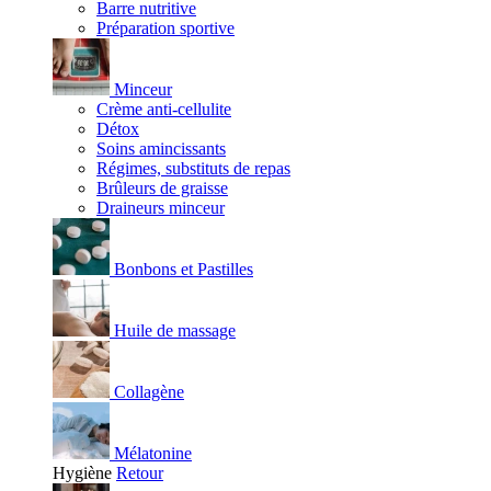
Barre nutritive
Préparation sportive
Minceur
Crème anti-cellulite
Détox
Soins amincissants
Régimes, substituts de repas
Brûleurs de graisse
Draineurs minceur
Bonbons et Pastilles
Huile de massage
Collagène
Mélatonine
Hygiène
Retour