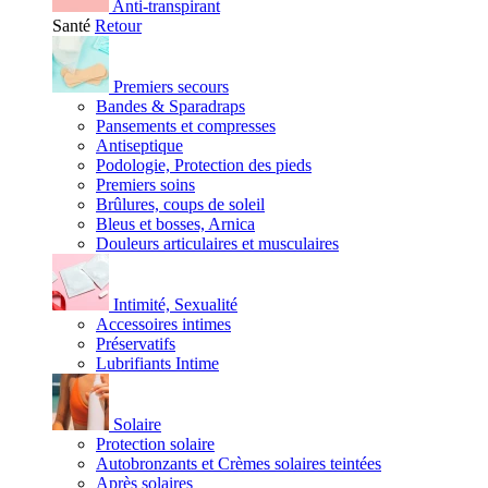
Anti-transpirant
Santé
Retour
Premiers secours
Bandes & Sparadraps
Pansements et compresses
Antiseptique
Podologie, Protection des pieds
Premiers soins
Brûlures, coups de soleil
Bleus et bosses, Arnica
Douleurs articulaires et musculaires
Intimité, Sexualité
Accessoires intimes
Préservatifs
Lubrifiants Intime
Solaire
Protection solaire
Autobronzants et Crèmes solaires teintées
Après solaires