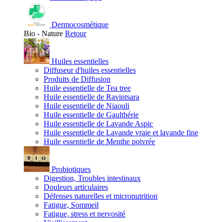
Dermocosmétique
Bio - Nature
Retour
Huiles essentielles
Diffuseur d'huiles essentielles
Produits de Diffusion
Huile essentielle de Tea tree
Huile essentielle de Ravintsara
Huile essentielle de Niaouli
Huile essentielle de Gaulthérie
Huile essentielle de Lavande Aspic
Huile essentielle de Lavande vraie et lavande fine
Huile essentielle de Menthe poivrée
Probiotiques
Digestion, Troubles intestinaux
Douleurs articulaires
Défenses naturelles et micronutrition
Fatigue, Sommeil
Fatigue, stress et nervosité