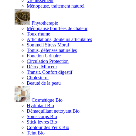
Vieillissement
Ménopause, traitement naturel
Phytotherapie
Ménopause bouffées de chaleur
Toux rhume
Articulations, douleurs articulaires
Sommeil Stress Moral
Tonus, défenses naturelles
Fonction Urinaire
Circulation Protection
Détox, Minceur
Transit, Confort digestif
Cholesterol
Beauté de la peau
Cosmétique Bio
Hydratant Bio
Démaquillant nettoyant Bio
Soins corps Bio
Stick lèvres Bio
Contour des Yeux Bio
Teint Bio