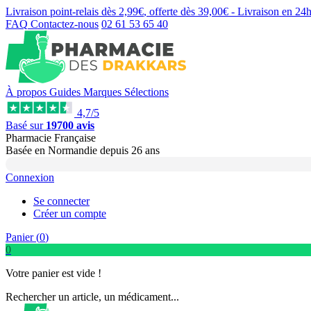
Livraison point-relais dès
2,99€
, offerte dès
39,00€
- Livraison en
24
FAQ
Contactez-nous
02 61 53 65 40
À propos
Guides
Marques
Sélections
4,7/5
Basé sur
19700 avis
Pharmacie Française
Basée
en Normandie
depuis
26 ans
Connexion
Se connecter
Créer un compte
Panier (
0
)
0
Votre panier est vide !
Rechercher un article, un médicament...