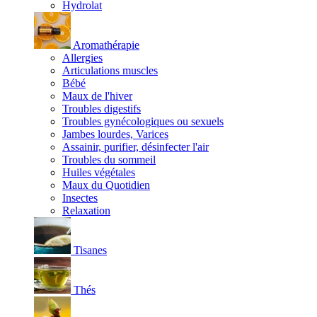
Hydrolat
Aromathérapie
Allergies
Articulations muscles
Bébé
Maux de l'hiver
Troubles digestifs
Troubles gynécologiques ou sexuels
Jambes lourdes, Varices
Assainir, purifier, désinfecter l'air
Troubles du sommeil
Huiles végétales
Maux du Quotidien
Insectes
Relaxation
Tisanes
Thés