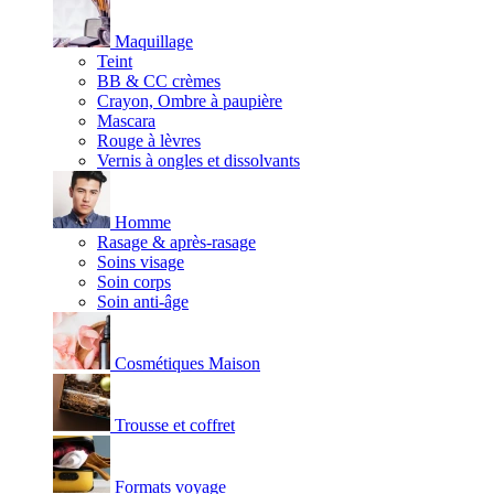
Maquillage
Teint
BB & CC crèmes
Crayon, Ombre à paupière
Mascara
Rouge à lèvres
Vernis à ongles et dissolvants
Homme
Rasage & après-rasage
Soins visage
Soin corps
Soin anti-âge
Cosmétiques Maison
Trousse et coffret
Formats voyage