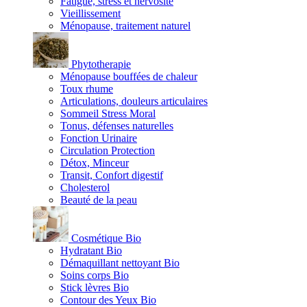
Fatigue, stress et nervosité
Vieillissement
Ménopause, traitement naturel
Phytotherapie
Ménopause bouffées de chaleur
Toux rhume
Articulations, douleurs articulaires
Sommeil Stress Moral
Tonus, défenses naturelles
Fonction Urinaire
Circulation Protection
Détox, Minceur
Transit, Confort digestif
Cholesterol
Beauté de la peau
Cosmétique Bio
Hydratant Bio
Démaquillant nettoyant Bio
Soins corps Bio
Stick lèvres Bio
Contour des Yeux Bio