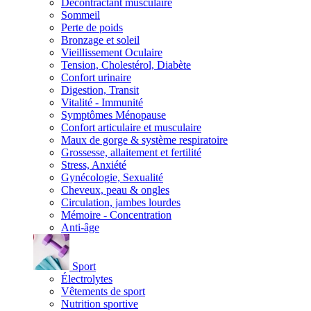
Décontractant musculaire
Sommeil
Perte de poids
Bronzage et soleil
Vieillissement Oculaire
Tension, Cholestérol, Diabète
Confort urinaire
Digestion, Transit
Vitalité - Immunité
Symptômes Ménopause
Confort articulaire et musculaire
Maux de gorge & système respiratoire
Grossesse, allaitement et fertilité
Stress, Anxiété
Gynécologie, Sexualité
Cheveux, peau & ongles
Circulation, jambes lourdes
Mémoire - Concentration
Anti-âge
Sport
Électrolytes
Vêtements de sport
Nutrition sportive