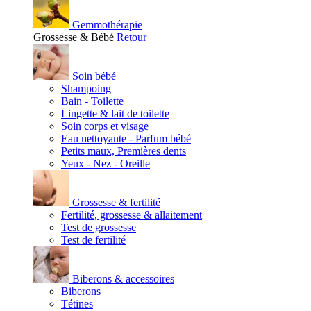
Gemmothérapie
Grossesse & Bébé
Retour
Soin bébé
Shampoing
Bain - Toilette
Lingette & lait de toilette
Soin corps et visage
Eau nettoyante - Parfum bébé
Petits maux, Premières dents
Yeux - Nez - Oreille
Grossesse & fertilité
Fertilité, grossesse & allaitement
Test de grossesse
Test de fertilité
Biberons & accessoires
Biberons
Tétines