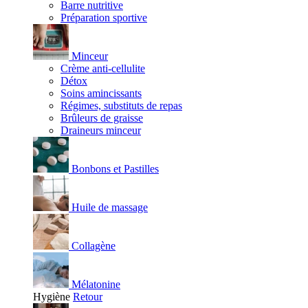
Barre nutritive
Préparation sportive
Minceur
Crème anti-cellulite
Détox
Soins amincissants
Régimes, substituts de repas
Brûleurs de graisse
Draineurs minceur
Bonbons et Pastilles
Huile de massage
Collagène
Mélatonine
Hygiène
Retour