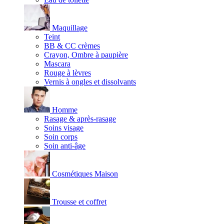
Maquillage
Teint
BB & CC crèmes
Crayon, Ombre à paupière
Mascara
Rouge à lèvres
Vernis à ongles et dissolvants
Homme
Rasage & après-rasage
Soins visage
Soin corps
Soin anti-âge
Cosmétiques Maison
Trousse et coffret