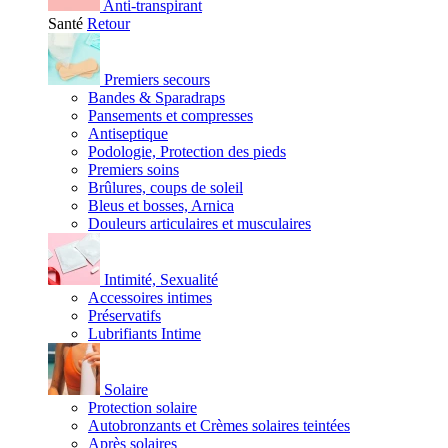
Anti-transpirant
Santé
Retour
Premiers secours
Bandes & Sparadraps
Pansements et compresses
Antiseptique
Podologie, Protection des pieds
Premiers soins
Brûlures, coups de soleil
Bleus et bosses, Arnica
Douleurs articulaires et musculaires
Intimité, Sexualité
Accessoires intimes
Préservatifs
Lubrifiants Intime
Solaire
Protection solaire
Autobronzants et Crèmes solaires teintées
Après solaires