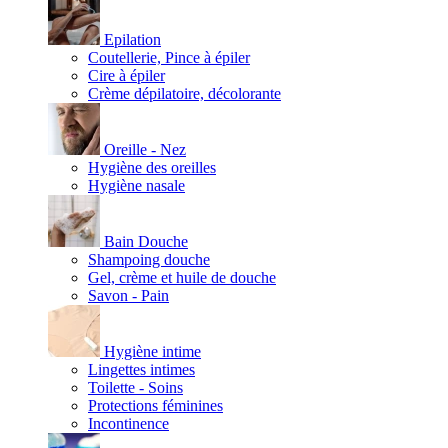
Epilation
Coutellerie, Pince à épiler
Cire à épiler
Crème dépilatoire, décolorante
Oreille - Nez
Hygiène des oreilles
Hygiène nasale
Bain Douche
Shampoing douche
Gel, crème et huile de douche
Savon - Pain
Hygiène intime
Lingettes intimes
Toilette - Soins
Protections féminines
Incontinence