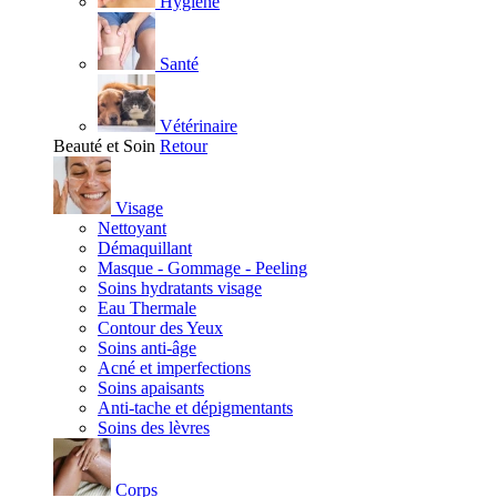
Hygiène
Santé
Vétérinaire
Beauté et Soin
Retour
Visage
Nettoyant
Démaquillant
Masque - Gommage - Peeling
Soins hydratants visage
Eau Thermale
Contour des Yeux
Soins anti-âge
Acné et imperfections
Soins apaisants
Anti-tache et dépigmentants
Soins des lèvres
Corps