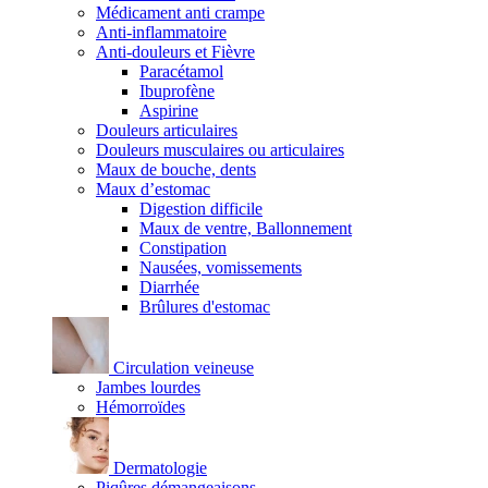
Médicament anti crampe
Anti-inflammatoire
Anti-douleurs et Fièvre
Paracétamol
Ibuprofène
Aspirine
Douleurs articulaires
Douleurs musculaires ou articulaires
Maux de bouche, dents
Maux d’estomac
Digestion difficile
Maux de ventre, Ballonnement
Constipation
Nausées, vomissements
Diarrhée
Brûlures d'estomac
Circulation veineuse
Jambes lourdes
Hémorroïdes
Dermatologie
Piqûres démangeaisons