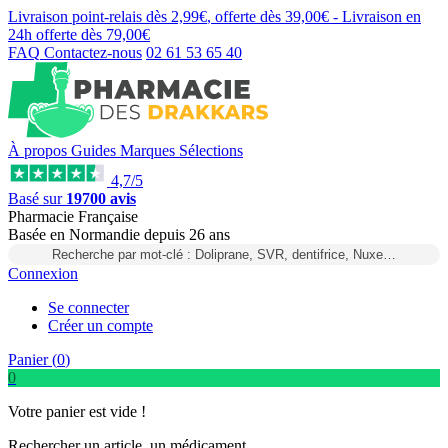
Livraison point-relais dès
2,99€
, offerte dès
39,00€
- Livraison en
24h
offerte dès
79,00€
FAQ
Contactez-nous
02 61 53 65 40
À propos
Guides
Marques
Sélections
4,7/5
Basé sur
19700 avis
Pharmacie Française
Basée
en Normandie
depuis
26 ans
Recherche par mot-clé : Doliprane, SVR, dentifrice, Nuxe…
Connexion
Se connecter
Créer un compte
Panier (
0
)
0
Votre panier est vide !
Rechercher un article, un médicament...