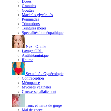
Doses
Granules
Gouttes
Macérâts glycérinés
Pommades
Triturations
Teintures mères
Spécialités homéopathique
Nez - Oreille
Lavage ORL
Antihistaminique
Rhume
Sexualité - Gynécologie
Contraception
Ménopause
Mycoses vaginales
Grossesse, allaitement
Toux et maux de gorge
Mal de gorge