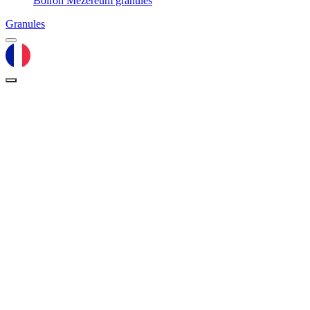
Boiron Mezereum granules
Granules