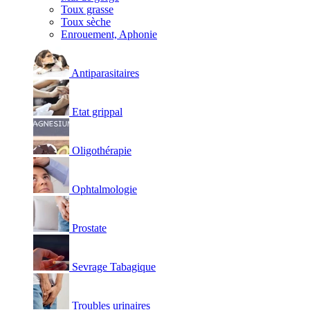
Toux grasse
Toux sèche
Enrouement, Aphonie
Antiparasitaires
Etat grippal
Oligothérapie
Ophtalmologie
Prostate
Sevrage Tabagique
Troubles urinaires