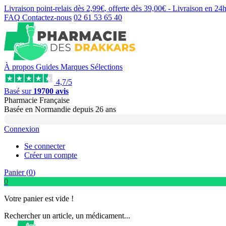
Livraison point-relais dès
2,99€
, offerte dès
39,00€
- Livraison en
24
FAQ
Contactez-nous
02 61 53 65 40
À propos
Guides
Marques
Sélections
4,7/5
Basé sur
19700 avis
Pharmacie Française
Basée
en Normandie
depuis
26 ans
Connexion
Se connecter
Créer un compte
Panier (
0
)
0
Votre panier est vide !
Rechercher un article, un médicament...