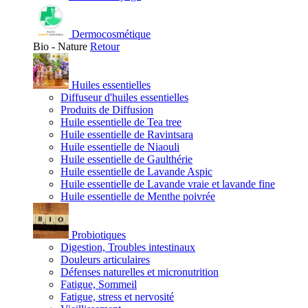
Dermocosmétique
Bio - Nature
Retour
Huiles essentielles
Diffuseur d'huiles essentielles
Produits de Diffusion
Huile essentielle de Tea tree
Huile essentielle de Ravintsara
Huile essentielle de Niaouli
Huile essentielle de Gaulthérie
Huile essentielle de Lavande Aspic
Huile essentielle de Lavande vraie et lavande fine
Huile essentielle de Menthe poivrée
Probiotiques
Digestion, Troubles intestinaux
Douleurs articulaires
Défenses naturelles et micronutrition
Fatigue, Sommeil
Fatigue, stress et nervosité