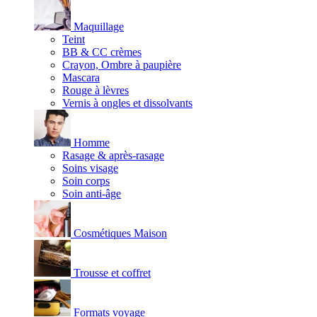
Maquillage
Teint
BB & CC crèmes
Crayon, Ombre à paupière
Mascara
Rouge à lèvres
Vernis à ongles et dissolvants
Homme
Rasage & après-rasage
Soins visage
Soin corps
Soin anti-âge
Cosmétiques Maison
Trousse et coffret
Formats voyage