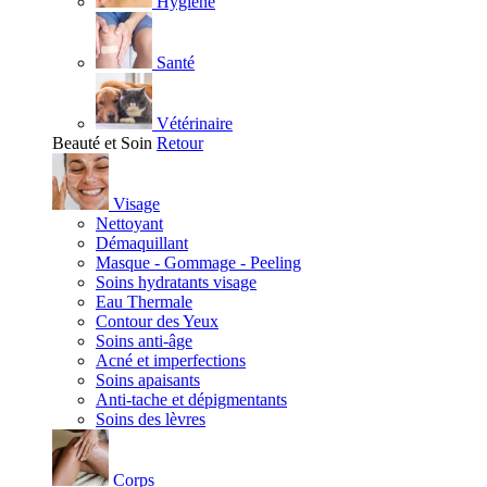
Hygiène
Santé
Vétérinaire
Beauté et Soin
Retour
Visage
Nettoyant
Démaquillant
Masque - Gommage - Peeling
Soins hydratants visage
Eau Thermale
Contour des Yeux
Soins anti-âge
Acné et imperfections
Soins apaisants
Anti-tache et dépigmentants
Soins des lèvres
Corps