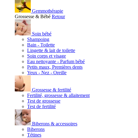
Gemmothérapie
Grossesse & Bébé
Retour
Soin bébé
Shampoing
Bain - Toilette
Lingette & lait de toilette
Soin corps et visage
Eau nettoyante - Parfum bébé
Petits maux, Premières dents
Yeux - Nez - Oreille
Grossesse & fertilité
Fertilité, grossesse & allaitement
Test de grossesse
Test de fertilité
Biberons & accessoires
Biberons
Tétines