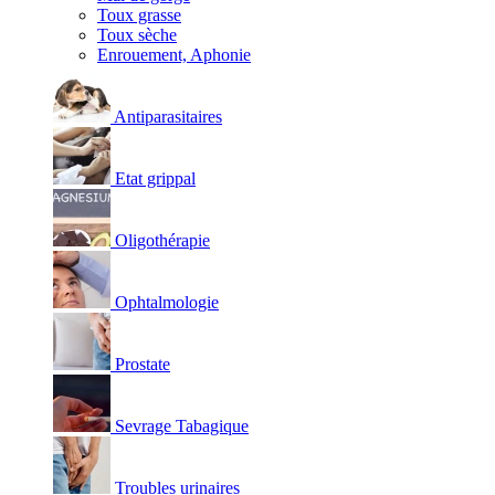
Toux grasse
Toux sèche
Enrouement, Aphonie
Antiparasitaires
Etat grippal
Oligothérapie
Ophtalmologie
Prostate
Sevrage Tabagique
Troubles urinaires