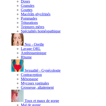
Doses
Granules
Gouttes
Macérâts glycérinés
Pommades
Triturations
Teintures mères
Spécialités homéopathique
Nez - Oreille
Lavage ORL
Antihistaminique
Rhume
Sexualité - Gynécologie
Contraception
Ménopause
Mycoses vaginales
Grossesse, allaitement
Toux et maux de gorge
Mal de gorge