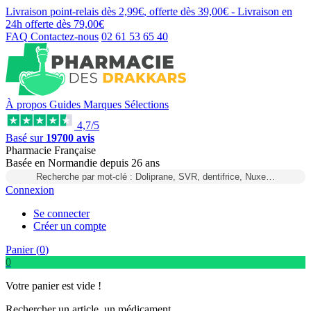
Livraison point-relais dès
2,99€
, offerte dès
39,00€
- Livraison en
24h
offerte dès
79,00€
FAQ
Contactez-nous
02 61 53 65 40
À propos
Guides
Marques
Sélections
4,7/5
Basé sur
19700 avis
Pharmacie Française
Basée
en Normandie
depuis
26 ans
Recherche par mot-clé : Doliprane, SVR, dentifrice, Nuxe…
Connexion
Se connecter
Créer un compte
Panier (
0
)
0
Votre panier est vide !
Rechercher un article, un médicament...