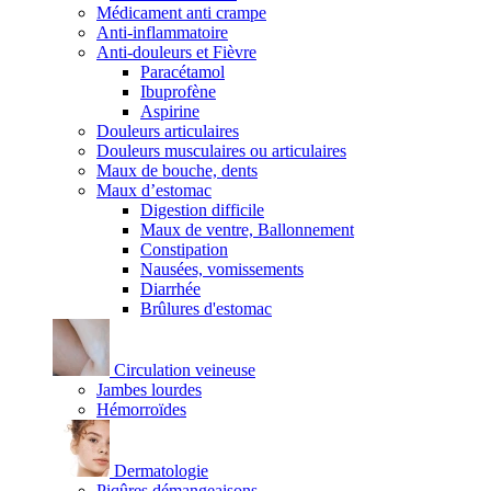
Médicament anti crampe
Anti-inflammatoire
Anti-douleurs et Fièvre
Paracétamol
Ibuprofène
Aspirine
Douleurs articulaires
Douleurs musculaires ou articulaires
Maux de bouche, dents
Maux d’estomac
Digestion difficile
Maux de ventre, Ballonnement
Constipation
Nausées, vomissements
Diarrhée
Brûlures d'estomac
Circulation veineuse
Jambes lourdes
Hémorroïdes
Dermatologie
Piqûres démangeaisons