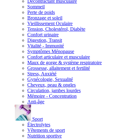
Décontractant musculaire
Sommeil
Perte de poids
Bronzage et soleil
Vieillissement Oculaire
Tension, Cholestérol, Diabète
Confort urinaire
Digestion, Transit
Vitalité - Immunité
Symptômes Ménopause
Confort articulaire et musculaire
Maux de gorge & système respiratoire
Grossesse, allaitement et fertilité
Stress, Anxiété
Gynécologie, Sexualité
Cheveux, peau & ongles
Circulation, jambes lourdes
Mémoire - Concentration
Anti-âge
Sport
Électrolytes
Vêtements de sport
Nutrition sportive