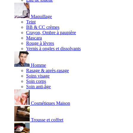
Maquillage
Teint
BB & CC crèmes
Crayon, Ombre à paupière
Mascara
Rouge à lèvres
Vernis à ongles et dissolvants
Homme
Rasage & après-rasage
Soins visage
Soin corps
Soin anti-âge
Cosmétiques Maison
Trousse et coffret