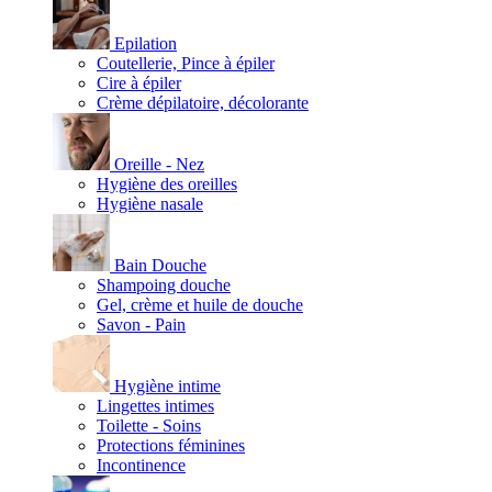
Epilation
Coutellerie, Pince à épiler
Cire à épiler
Crème dépilatoire, décolorante
Oreille - Nez
Hygiène des oreilles
Hygiène nasale
Bain Douche
Shampoing douche
Gel, crème et huile de douche
Savon - Pain
Hygiène intime
Lingettes intimes
Toilette - Soins
Protections féminines
Incontinence