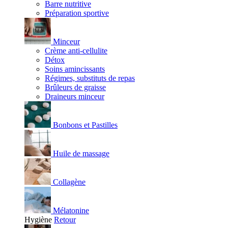
Barre nutritive
Préparation sportive
Minceur
Crème anti-cellulite
Détox
Soins amincissants
Régimes, substituts de repas
Brûleurs de graisse
Draineurs minceur
Bonbons et Pastilles
Huile de massage
Collagène
Mélatonine
Hygiène
Retour