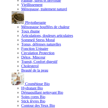
Fatigue, stress et nervosité
Vieillissement
Ménopause, traitement naturel
Phytotherapie
Ménopause bouffées de chaleur
Toux rhume
Articulations, douleurs articulaires
Sommeil Stress Moral
Tonus, défenses naturelles
Fonction Urinaire
Circulation Protection
Détox, Minceur
Transit, Confort digestif
Cholesterol
Beauté de la peau
Cosmétique Bio
Hydratant Bio
Démaquillant nettoyant Bio
Soins corps Bio
Stick lèvres Bio
Contour des Yeux Bio