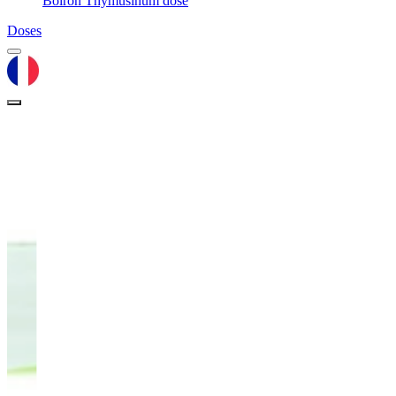
Boiron Thymusinum dose
Doses