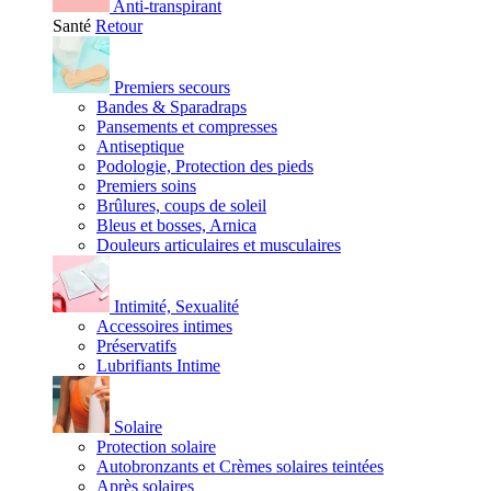
Anti-transpirant
Santé
Retour
Premiers secours
Bandes & Sparadraps
Pansements et compresses
Antiseptique
Podologie, Protection des pieds
Premiers soins
Brûlures, coups de soleil
Bleus et bosses, Arnica
Douleurs articulaires et musculaires
Intimité, Sexualité
Accessoires intimes
Préservatifs
Lubrifiants Intime
Solaire
Protection solaire
Autobronzants et Crèmes solaires teintées
Après solaires