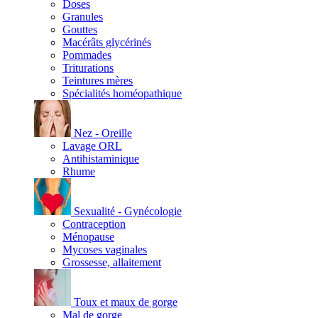
Doses
Granules
Gouttes
Macérâts glycérinés
Pommades
Triturations
Teintures mères
Spécialités homéopathique
Nez - Oreille
Lavage ORL
Antihistaminique
Rhume
Sexualité - Gynécologie
Contraception
Ménopause
Mycoses vaginales
Grossesse, allaitement
Toux et maux de gorge
Mal de gorge