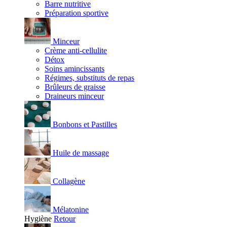
Barre nutritive
Préparation sportive
Minceur
Crème anti-cellulite
Détox
Soins amincissants
Régimes, substituts de repas
Brûleurs de graisse
Draineurs minceur
Bonbons et Pastilles
Huile de massage
Collagène
Mélatonine
Hygiène
Retour