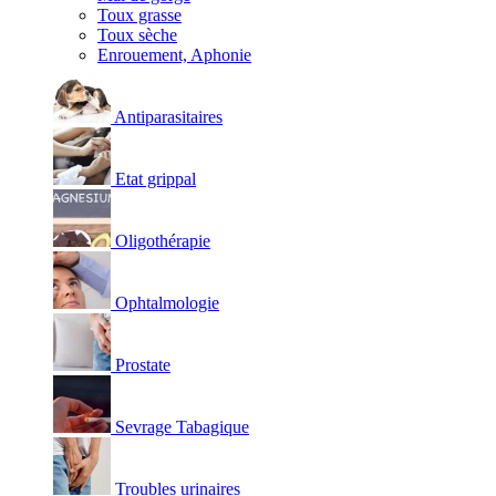
Toux grasse
Toux sèche
Enrouement, Aphonie
Antiparasitaires
Etat grippal
Oligothérapie
Ophtalmologie
Prostate
Sevrage Tabagique
Troubles urinaires