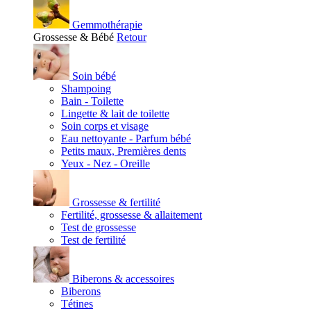
Gemmothérapie
Grossesse & Bébé
Retour
Soin bébé
Shampoing
Bain - Toilette
Lingette & lait de toilette
Soin corps et visage
Eau nettoyante - Parfum bébé
Petits maux, Premières dents
Yeux - Nez - Oreille
Grossesse & fertilité
Fertilité, grossesse & allaitement
Test de grossesse
Test de fertilité
Biberons & accessoires
Biberons
Tétines