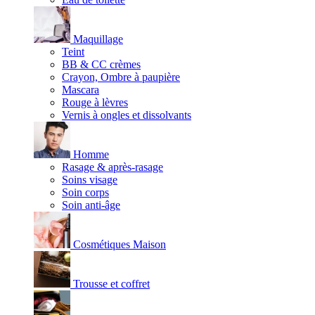
Maquillage
Teint
BB & CC crèmes
Crayon, Ombre à paupière
Mascara
Rouge à lèvres
Vernis à ongles et dissolvants
Homme
Rasage & après-rasage
Soins visage
Soin corps
Soin anti-âge
Cosmétiques Maison
Trousse et coffret