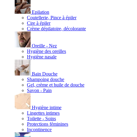
Epilation
Coutellerie, Pince à épiler
Cire à épiler
Crème dépilatoire, décolorante
Oreille - Nez
Hygiène des oreilles
Hygiène nasale
Bain Douche
Shampoing douche
Gel, crème et huile de douche
Savon - Pain
Hygiène intime
Lingettes intimes
Toilette - Soins
Protections féminines
Incontinence