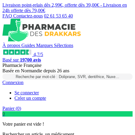
Livraison point-relais dès
2,99€
, offerte dès
39,00€
- Livraison en
24h
offerte dès
79,00€
FAQ
Contactez-nous
02 61 53 65 40
À propos
Guides
Marques
Sélections
4,7/5
Basé sur
19700 avis
Pharmacie Française
Basée
en Normandie
depuis
26 ans
Recherche par mot-clé : Doliprane, SVR, dentifrice, Nuxe…
Connexion
Se connecter
Créer un compte
Panier (
0
)
0
Votre panier est vide !
Rechercher un article, un médicament...