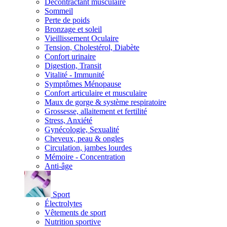
Décontractant musculaire
Sommeil
Perte de poids
Bronzage et soleil
Vieillissement Oculaire
Tension, Cholestérol, Diabète
Confort urinaire
Digestion, Transit
Vitalité - Immunité
Symptômes Ménopause
Confort articulaire et musculaire
Maux de gorge & système respiratoire
Grossesse, allaitement et fertilité
Stress, Anxiété
Gynécologie, Sexualité
Cheveux, peau & ongles
Circulation, jambes lourdes
Mémoire - Concentration
Anti-âge
Sport
Électrolytes
Vêtements de sport
Nutrition sportive