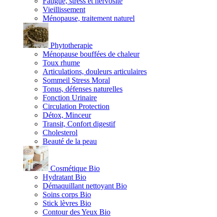
Fatigue, stress et nervosité
Vieillissement
Ménopause, traitement naturel
Phytotherapie
Ménopause bouffées de chaleur
Toux rhume
Articulations, douleurs articulaires
Sommeil Stress Moral
Tonus, défenses naturelles
Fonction Urinaire
Circulation Protection
Détox, Minceur
Transit, Confort digestif
Cholesterol
Beauté de la peau
Cosmétique Bio
Hydratant Bio
Démaquillant nettoyant Bio
Soins corps Bio
Stick lèvres Bio
Contour des Yeux Bio