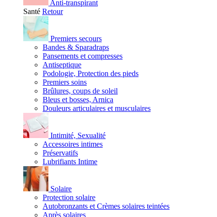
Anti-transpirant
Santé
Retour
Premiers secours
Bandes & Sparadraps
Pansements et compresses
Antiseptique
Podologie, Protection des pieds
Premiers soins
Brûlures, coups de soleil
Bleus et bosses, Arnica
Douleurs articulaires et musculaires
Intimité, Sexualité
Accessoires intimes
Préservatifs
Lubrifiants Intime
Solaire
Protection solaire
Autobronzants et Crèmes solaires teintées
Après solaires