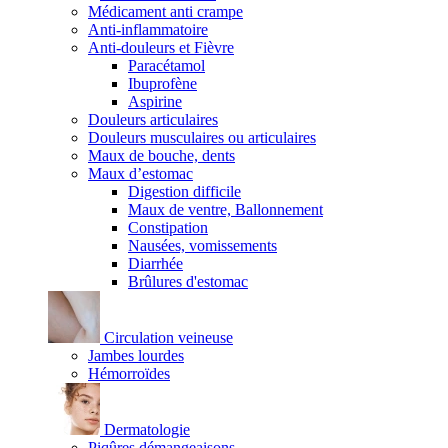
Médicament anti crampe
Anti-inflammatoire
Anti-douleurs et Fièvre
Paracétamol
Ibuprofène
Aspirine
Douleurs articulaires
Douleurs musculaires ou articulaires
Maux de bouche, dents
Maux d’estomac
Digestion difficile
Maux de ventre, Ballonnement
Constipation
Nausées, vomissements
Diarrhée
Brûlures d'estomac
Circulation veineuse
Jambes lourdes
Hémorroïdes
Dermatologie
Piqûres démangeaisons