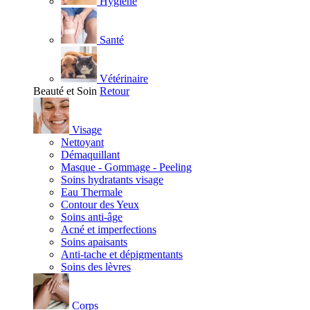
Hygiène
Santé
Vétérinaire
Beauté et Soin
Retour
Visage
Nettoyant
Démaquillant
Masque - Gommage - Peeling
Soins hydratants visage
Eau Thermale
Contour des Yeux
Soins anti-âge
Acné et imperfections
Soins apaisants
Anti-tache et dépigmentants
Soins des lèvres
Corps