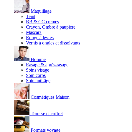
Maquillage
Teint
BB & CC crèmes
Crayon, Ombre à paupière
Mascara
Rouge à lèvres
Vernis à ongles et dissolvants
Homme
Rasage & après-rasage
Soins visage
Soin corps
Soin anti-âge
Cosmétiques Maison
Trousse et coffret
Formats voyage