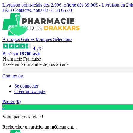
Livraison point-relais dès
2,99€
, offerte dès
39,00€
- Livraison en
24
FAQ
Contactez-nous
02 61 53 65 40
À propos
Guides
Marques
Sélections
4,7/5
Basé sur
19700 avis
Pharmacie Française
Basée
en Normandie
depuis
26 ans
Connexion
Se connecter
Créer un compte
Panier (
0
)
0
Votre panier est vide !
Rechercher un article, un médicament...