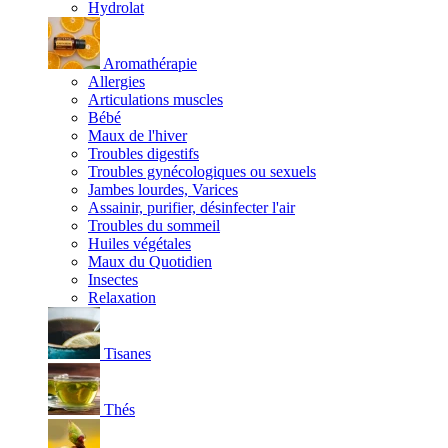
Hydrolat
Aromathérapie
Allergies
Articulations muscles
Bébé
Maux de l'hiver
Troubles digestifs
Troubles gynécologiques ou sexuels
Jambes lourdes, Varices
Assainir, purifier, désinfecter l'air
Troubles du sommeil
Huiles végétales
Maux du Quotidien
Insectes
Relaxation
Tisanes
Thés