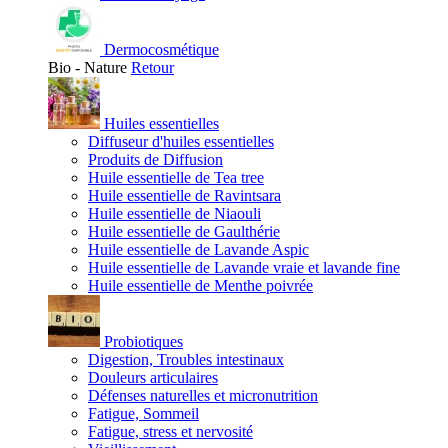
Dermocosmétique
Bio - Nature
Retour
Huiles essentielles
Diffuseur d'huiles essentielles
Produits de Diffusion
Huile essentielle de Tea tree
Huile essentielle de Ravintsara
Huile essentielle de Niaouli
Huile essentielle de Gaulthérie
Huile essentielle de Lavande Aspic
Huile essentielle de Lavande vraie et lavande fine
Huile essentielle de Menthe poivrée
Probiotiques
Digestion, Troubles intestinaux
Douleurs articulaires
Défenses naturelles et micronutrition
Fatigue, Sommeil
Fatigue, stress et nervosité