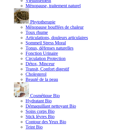
Vieillissement
Ménopause, traitement naturel
Phytotherapie
Ménopause bouffées de chaleur
Toux rhume
Articulations, douleurs articulaires
Sommeil Stress Moral
Tonus, défenses naturelles
Fonction Urinaire
Circulation Protection
Détox, Minceur
Transit, Confort digestif
Cholesterol
Beauté de la peau
Cosmétique Bio
Hydratant Bio
Démaquillant nettoyant Bio
Soins corps Bio
Stick lèvres Bio
Contour des Yeux Bio
Teint Bio