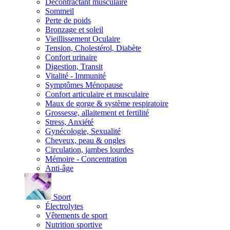
Décontractant musculaire
Sommeil
Perte de poids
Bronzage et soleil
Vieillissement Oculaire
Tension, Cholestérol, Diabète
Confort urinaire
Digestion, Transit
Vitalité - Immunité
Symptômes Ménopause
Confort articulaire et musculaire
Maux de gorge & système respiratoire
Grossesse, allaitement et fertilité
Stress, Anxiété
Gynécologie, Sexualité
Cheveux, peau & ongles
Circulation, jambes lourdes
Mémoire - Concentration
Anti-âge
Sport
Électrolytes
Vêtements de sport
Nutrition sportive