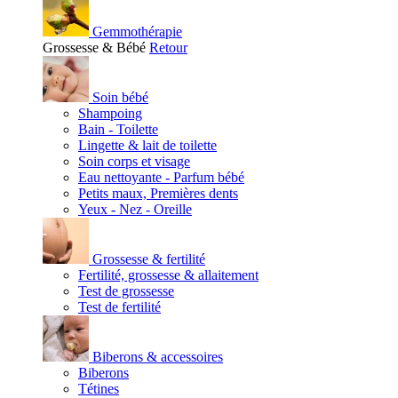
Gemmothérapie
Grossesse & Bébé
Retour
Soin bébé
Shampoing
Bain - Toilette
Lingette & lait de toilette
Soin corps et visage
Eau nettoyante - Parfum bébé
Petits maux, Premières dents
Yeux - Nez - Oreille
Grossesse & fertilité
Fertilité, grossesse & allaitement
Test de grossesse
Test de fertilité
Biberons & accessoires
Biberons
Tétines