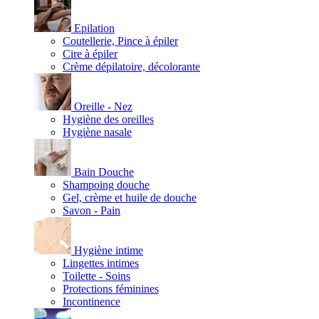
Epilation
Coutellerie, Pince à épiler
Cire à épiler
Crème dépilatoire, décolorante
Oreille - Nez
Hygiène des oreilles
Hygiène nasale
Bain Douche
Shampoing douche
Gel, crème et huile de douche
Savon - Pain
Hygiène intime
Lingettes intimes
Toilette - Soins
Protections féminines
Incontinence