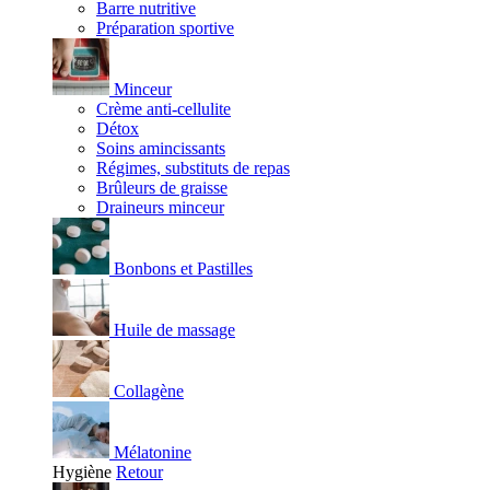
Barre nutritive
Préparation sportive
Minceur
Crème anti-cellulite
Détox
Soins amincissants
Régimes, substituts de repas
Brûleurs de graisse
Draineurs minceur
Bonbons et Pastilles
Huile de massage
Collagène
Mélatonine
Hygiène
Retour