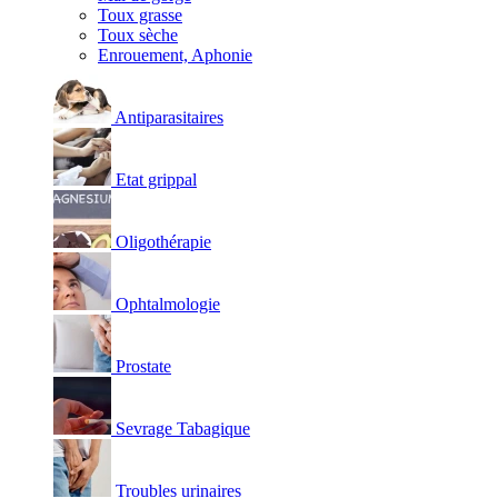
Toux grasse
Toux sèche
Enrouement, Aphonie
Antiparasitaires
Etat grippal
Oligothérapie
Ophtalmologie
Prostate
Sevrage Tabagique
Troubles urinaires