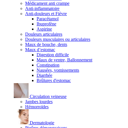
Médicament anti crampe
Anti-inflammatoire
Anti-douleurs et Fièvre
Paracétamol
Ibuprofène
Aspirine
Douleurs articulaires
Douleurs musculaires ou articulaires
Maux de bouche, dents
Maux d’estomac
Digestion difficile
Maux de ventre, Ballonnement
Constipation
Nausées, vomissements
Diarrhée
Brûlures d'estomac
Circulation veineuse
Jambes lourdes
Hémorroïdes
Dermatologie
Piqûres démangeaisons