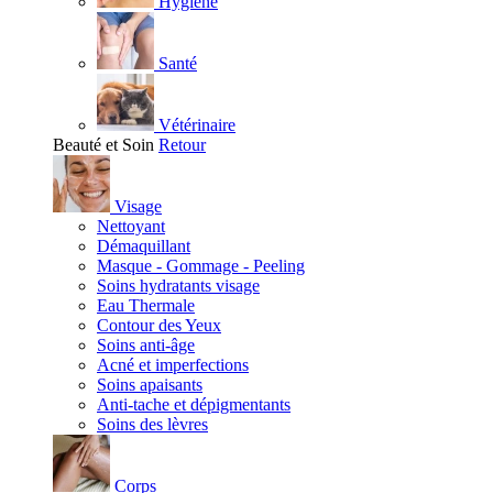
Hygiène
Santé
Vétérinaire
Beauté et Soin
Retour
Visage
Nettoyant
Démaquillant
Masque - Gommage - Peeling
Soins hydratants visage
Eau Thermale
Contour des Yeux
Soins anti-âge
Acné et imperfections
Soins apaisants
Anti-tache et dépigmentants
Soins des lèvres
Corps