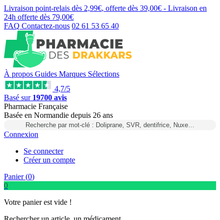
Livraison point-relais dès
2,99€
, offerte dès
39,00€
- Livraison en
24h
offerte dès
79,00€
FAQ
Contactez-nous
02 61 53 65 40
À propos
Guides
Marques
Sélections
4,7/5
Basé sur
19700 avis
Pharmacie Française
Basée
en Normandie
depuis
26 ans
Recherche par mot-clé : Doliprane, SVR, dentifrice, Nuxe…
Connexion
Se connecter
Créer un compte
Panier (
0
)
0
Votre panier est vide !
Rechercher un article, un médicament...