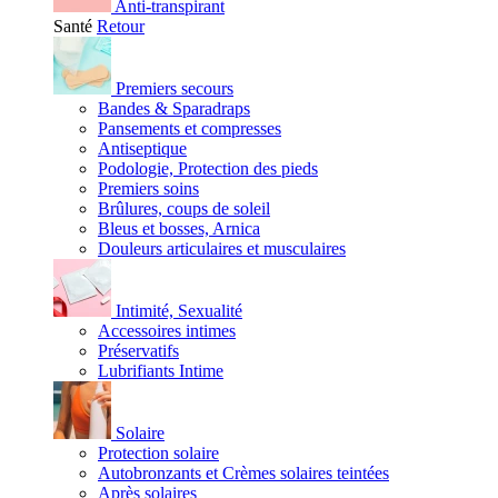
Anti-transpirant
Santé
Retour
Premiers secours
Bandes & Sparadraps
Pansements et compresses
Antiseptique
Podologie, Protection des pieds
Premiers soins
Brûlures, coups de soleil
Bleus et bosses, Arnica
Douleurs articulaires et musculaires
Intimité, Sexualité
Accessoires intimes
Préservatifs
Lubrifiants Intime
Solaire
Protection solaire
Autobronzants et Crèmes solaires teintées
Après solaires