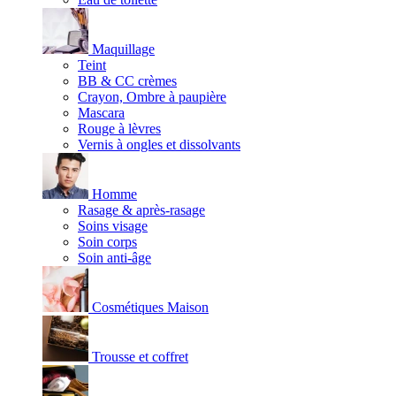
Maquillage
Teint
BB & CC crèmes
Crayon, Ombre à paupière
Mascara
Rouge à lèvres
Vernis à ongles et dissolvants
Homme
Rasage & après-rasage
Soins visage
Soin corps
Soin anti-âge
Cosmétiques Maison
Trousse et coffret