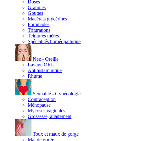
Doses
Granules
Gouttes
Macérâts glycérinés
Pommades
Triturations
Teintures mères
Spécialités homéopathique
Nez - Oreille
Lavage ORL
Antihistaminique
Rhume
Sexualité - Gynécologie
Contraception
Ménopause
Mycoses vaginales
Grossesse, allaitement
Toux et maux de gorge
Mal de gorge