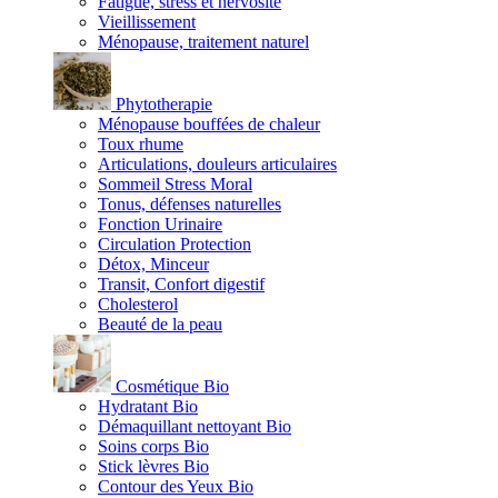
Fatigue, stress et nervosité
Vieillissement
Ménopause, traitement naturel
Phytotherapie
Ménopause bouffées de chaleur
Toux rhume
Articulations, douleurs articulaires
Sommeil Stress Moral
Tonus, défenses naturelles
Fonction Urinaire
Circulation Protection
Détox, Minceur
Transit, Confort digestif
Cholesterol
Beauté de la peau
Cosmétique Bio
Hydratant Bio
Démaquillant nettoyant Bio
Soins corps Bio
Stick lèvres Bio
Contour des Yeux Bio