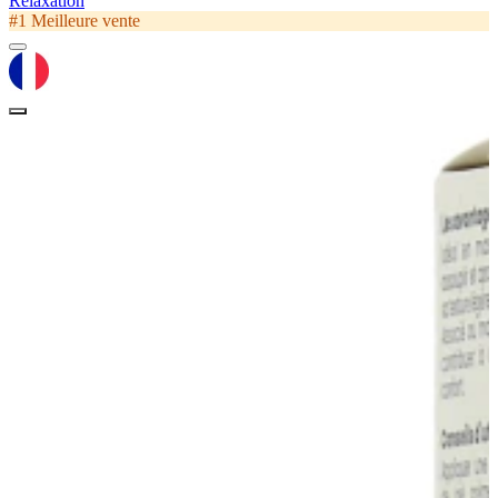
Relaxation
#1 Meilleure vente