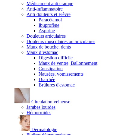
Médicament anti crampe
Anti-inflammatoire
Anti-douleurs et Fièvre
Paracétamol
Ibuprofène
Aspirine
Douleurs articulaires
Douleurs musculaires ou articulaires
Maux de bouche, dents
Maux d’estomac
Digestion difficile
Maux de ventre, Ballonnement
Constipation
Nausées, vomissements
Diarrhée
Brûlures d'estomac
Circulation veineuse
Jambes lourdes
Hémorroïdes
Dermatologie
Piqûres démangeaisons