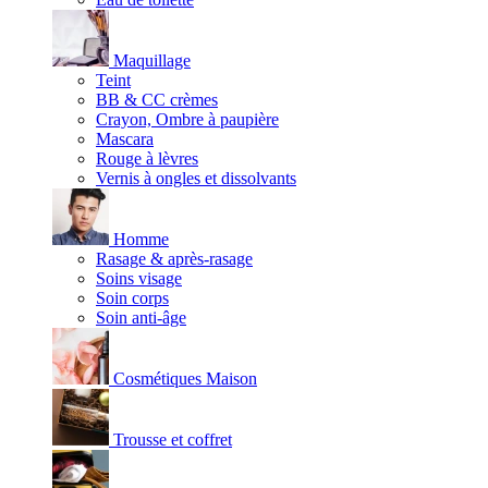
Maquillage
Teint
BB & CC crèmes
Crayon, Ombre à paupière
Mascara
Rouge à lèvres
Vernis à ongles et dissolvants
Homme
Rasage & après-rasage
Soins visage
Soin corps
Soin anti-âge
Cosmétiques Maison
Trousse et coffret