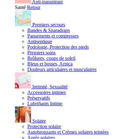
Anti-transpirant
Santé
Retour
Premiers secours
Bandes & Sparadraps
Pansements et compresses
Antiseptique
Podologie, Protection des pieds
Premiers soins
Brûlures, coups de soleil
Bleus et bosses, Arnica
Douleurs articulaires et musculaires
Intimité, Sexualité
Accessoires intimes
Préservatifs
Lubrifiants Intime
Solaire
Protection solaire
Autobronzants et Crèmes solaires teintées
Après solaires