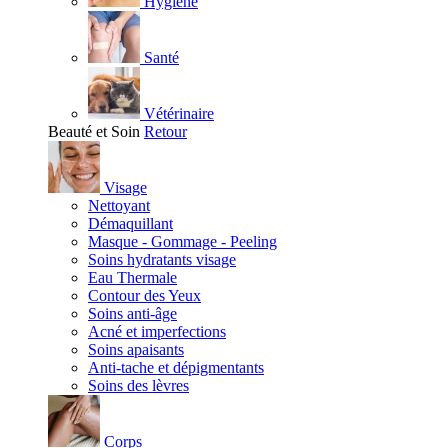
Hygiène
Santé
Vétérinaire
Beauté et Soin
Retour
Visage
Nettoyant
Démaquillant
Masque - Gommage - Peeling
Soins hydratants visage
Eau Thermale
Contour des Yeux
Soins anti-âge
Acné et imperfections
Soins apaisants
Anti-tache et dépigmentants
Soins des lèvres
Corps