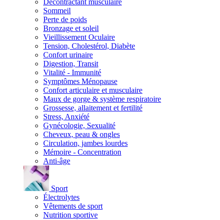
Décontractant musculaire
Sommeil
Perte de poids
Bronzage et soleil
Vieillissement Oculaire
Tension, Cholestérol, Diabète
Confort urinaire
Digestion, Transit
Vitalité - Immunité
Symptômes Ménopause
Confort articulaire et musculaire
Maux de gorge & système respiratoire
Grossesse, allaitement et fertilité
Stress, Anxiété
Gynécologie, Sexualité
Cheveux, peau & ongles
Circulation, jambes lourdes
Mémoire - Concentration
Anti-âge
Sport
Électrolytes
Vêtements de sport
Nutrition sportive