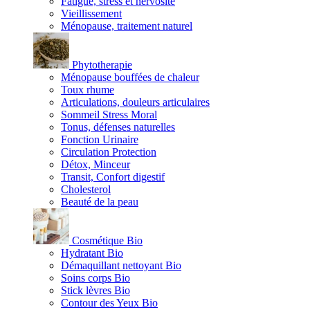
Fatigue, stress et nervosité
Vieillissement
Ménopause, traitement naturel
Phytotherapie
Ménopause bouffées de chaleur
Toux rhume
Articulations, douleurs articulaires
Sommeil Stress Moral
Tonus, défenses naturelles
Fonction Urinaire
Circulation Protection
Détox, Minceur
Transit, Confort digestif
Cholesterol
Beauté de la peau
Cosmétique Bio
Hydratant Bio
Démaquillant nettoyant Bio
Soins corps Bio
Stick lèvres Bio
Contour des Yeux Bio