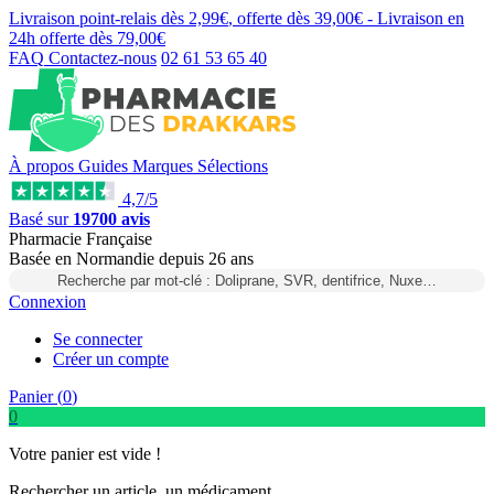
Livraison point-relais dès
2,99€
, offerte dès
39,00€
- Livraison en
24h
offerte dès
79,00€
FAQ
Contactez-nous
02 61 53 65 40
À propos
Guides
Marques
Sélections
4,7/5
Basé sur
19700 avis
Pharmacie Française
Basée
en Normandie
depuis
26 ans
Recherche par mot-clé : Doliprane, SVR, dentifrice, Nuxe…
Connexion
Se connecter
Créer un compte
Panier (
0
)
0
Votre panier est vide !
Rechercher un article, un médicament...