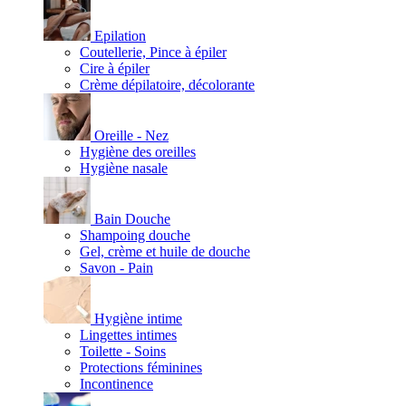
Epilation
Coutellerie, Pince à épiler
Cire à épiler
Crème dépilatoire, décolorante
Oreille - Nez
Hygiène des oreilles
Hygiène nasale
Bain Douche
Shampoing douche
Gel, crème et huile de douche
Savon - Pain
Hygiène intime
Lingettes intimes
Toilette - Soins
Protections féminines
Incontinence