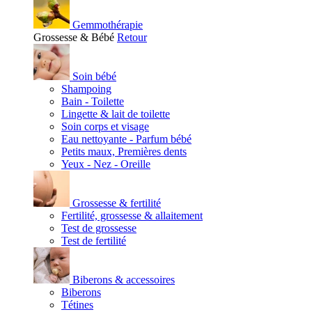
Gemmothérapie
Grossesse & Bébé
Retour
Soin bébé
Shampoing
Bain - Toilette
Lingette & lait de toilette
Soin corps et visage
Eau nettoyante - Parfum bébé
Petits maux, Premières dents
Yeux - Nez - Oreille
Grossesse & fertilité
Fertilité, grossesse & allaitement
Test de grossesse
Test de fertilité
Biberons & accessoires
Biberons
Tétines