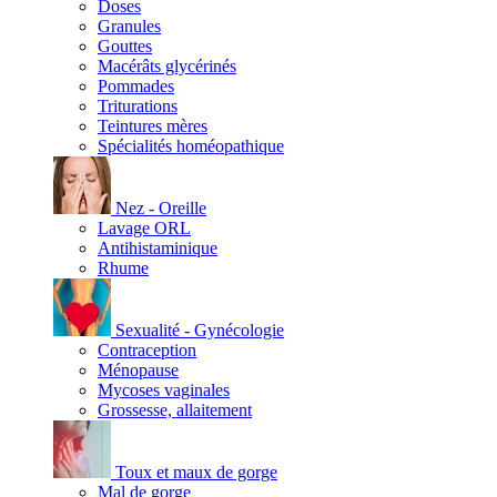
Doses
Granules
Gouttes
Macérâts glycérinés
Pommades
Triturations
Teintures mères
Spécialités homéopathique
Nez - Oreille
Lavage ORL
Antihistaminique
Rhume
Sexualité - Gynécologie
Contraception
Ménopause
Mycoses vaginales
Grossesse, allaitement
Toux et maux de gorge
Mal de gorge