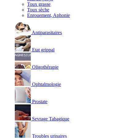
Toux grasse
Toux sèche
Enrouement, Aphonie
Antiparasitaires
Etat grippal
Oligothérapie
Ophtalmologie
Prostate
Sevrage Tabagique
Troubles urinaires