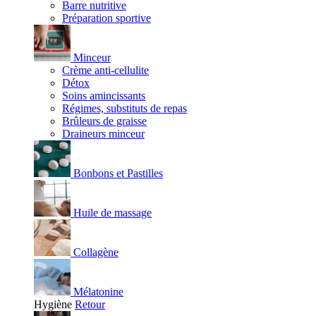
Barre nutritive
Préparation sportive
Minceur
Crème anti-cellulite
Détox
Soins amincissants
Régimes, substituts de repas
Brûleurs de graisse
Draineurs minceur
Bonbons et Pastilles
Huile de massage
Collagène
Mélatonine
Hygiène
Retour